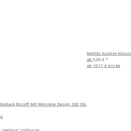
Melitta Auslese klassi
ab
5,05 €
*
ab
10,11 € pro kg
lgebäck Biscoff Mit Welcome Design 300 Stk.
kg