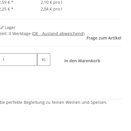
2,59 €
*
2,10 € pro l
2,25 €
*
2,04 € pro l
uf Lager
zeit:
0 Werktage
(DE - Ausland abweichend)
Frage zum Artikel
Ki
In den Warenkorb
die perfekte Begleitung zu feinen Weinen und Speisen.