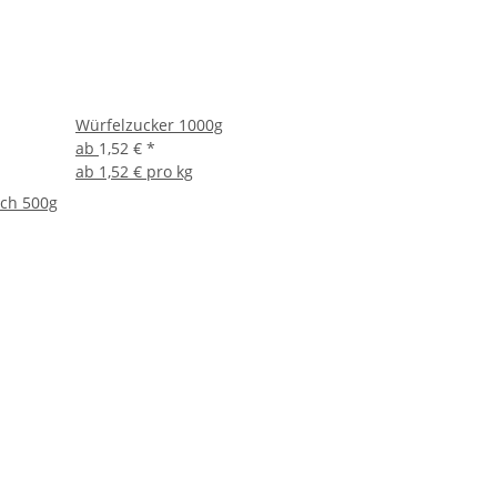
Würfelzucker 1000g
ab
1,52 €
*
ab
1,52 € pro kg
sch 500g