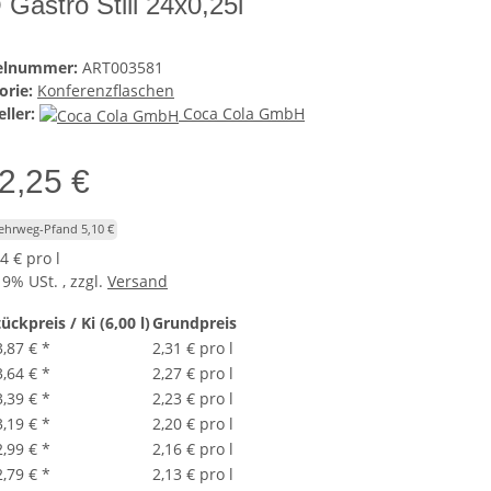
 Gastro Still 24x0,25l
kelnummer:
ART003581
orie:
Konferenzflaschen
ller:
Coca Cola GmbH
2,25 €
Mehrweg-Pfand 5,10 €
4 € pro l
19% USt. , zzgl.
Versand
ückpreis / Ki (6,00 l)
Grundpreis
3,87 €
*
2,31 € pro l
3,64 €
*
2,27 € pro l
3,39 €
*
2,23 € pro l
3,19 €
*
2,20 € pro l
2,99 €
*
2,16 € pro l
2,79 €
*
2,13 € pro l