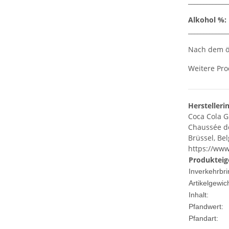
_____________
Alkohol %:
_____________
Nach dem öf
Weitere Pro
Herstelleri
Coca Cola 
Chaussée d
Brüssel, Bel
https://www
Produkteig
Inverkehrbri
Artikelgewich
Inhalt:
Pfandwert:
Pfandart: