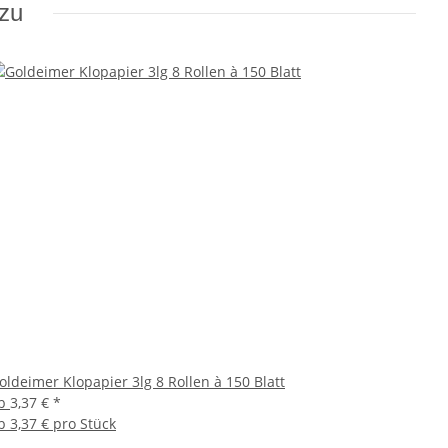
azu
oldeimer Klopapier 3lg 8 Rollen à 150 Blatt
b
3,37 €
*
b
3,37 € pro Stück