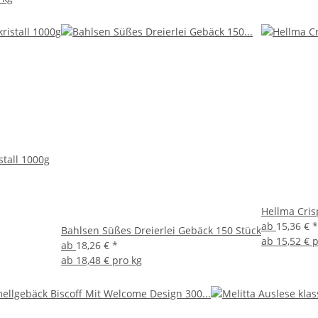
stall 1000g
Hellma Cris
ab
15,36 €
*
Bahlsen Süßes Dreierlei Gebäck 150 Stück
ab
15,52 € 
ab
18,26 €
*
ab
18,48 € pro kg