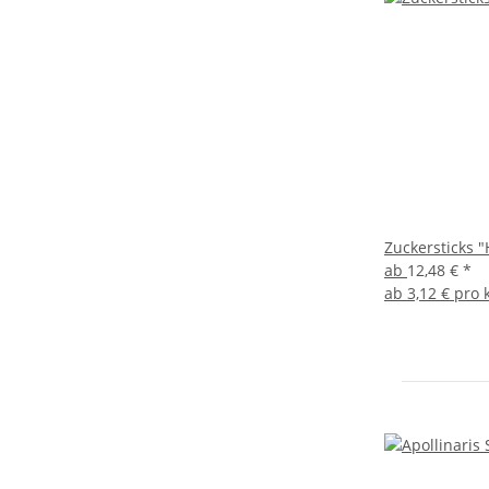
Zuckersticks 
ab
12,48 €
*
ab
3,12 € pro 