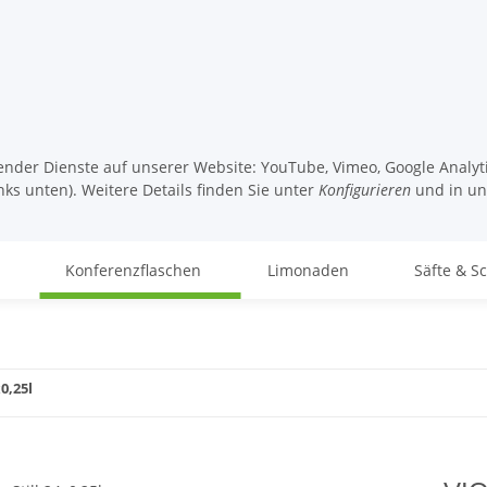
lgender Dienste auf unserer Website: YouTube, Vimeo, Google Analy
nks unten). Weitere Details finden Sie unter
Konfigurieren
und in u
Konferenzflaschen
Limonaden
Säfte & S
0,25l