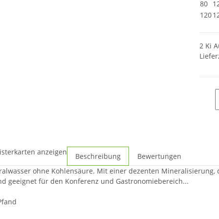
80
1
120
1
2 Ki A
Liefer
isterkarten anzeigen
Beschreibung
Bewertungen
eralwasser ohne Kohlensäure. Mit einer dezenten Mineralisierung, 
d geeignet für den Konferenz und Gastronomiebereich...
 Pfand