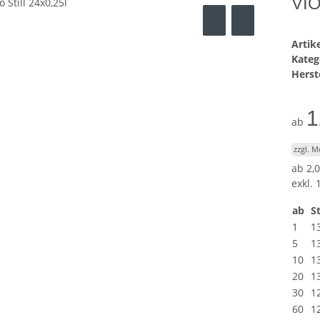
VIO
Arti
Kateg
Herste
1
ab
zzgl. 
ab
2,0
exkl. 
ab
St
1
1
5
1
10
1
20
1
30
1
60
1