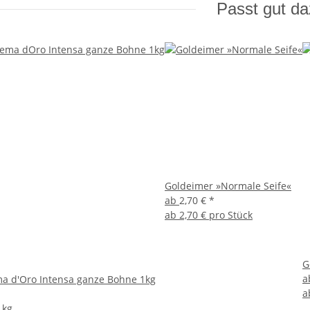
Passt gut d
Goldeimer »Normale Seife«
ab
2,70 €
*
ab
2,70 € pro Stück
G
a
a d'Oro Intensa ganze Bohne 1kg
a
 kg