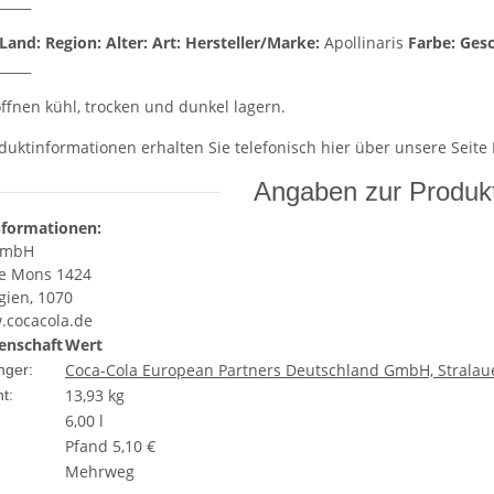
_____
Land:
Region:
Alter:
Art:
Hersteller/Marke:
Apollinaris
Farbe:
Ges
_____
fnen kühl, trocken und dunkel lagern.
duktinformationen erhalten Sie telefonisch hier über unsere Seite
Angaben zur Produkt
nformationen:
GmbH
e Mons 1424
gien, 1070
.cocacola.de
enschaft
Wert
Coca-Cola European Partners Deutschland GmbH, Stralauer
nger:
13,93
kg
t:
6,00 l
Pfand 5,10 €
Mehrweg