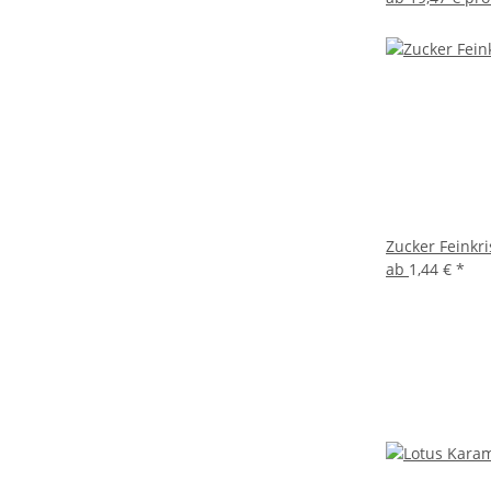
Zucker Feinkri
ab
1,44 €
*