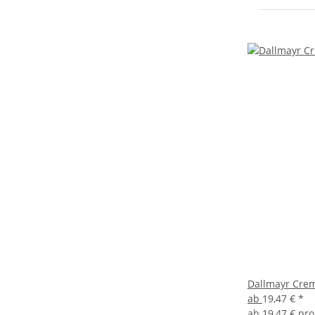
Dallmayr Crem
ab
19,47 €
*
ab
19,47 € pro