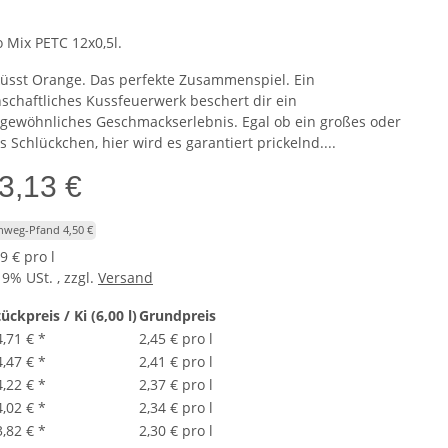
 Mix PETC 12x0,5l.
küsst Orange. Das perfekte Zusammenspiel. Ein
nschaftliches Kussfeuerwerk beschert dir ein
gewöhnliches Geschmackserlebnis. Egal ob ein großes oder
s Schlückchen, hier wird es garantiert prickelnd....
3,13 €
inweg-Pfand 4,50 €
9 € pro l
19% USt. , zzgl.
Versand
ückpreis / Ki (6,00 l)
Grundpreis
4,71 €
*
2,45 € pro l
4,47 €
*
2,41 € pro l
4,22 €
*
2,37 € pro l
4,02 €
*
2,34 € pro l
3,82 €
*
2,30 € pro l