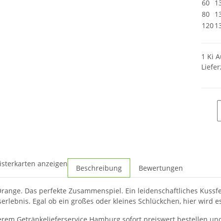
60
1
80
1
120
1
1 Ki A
Liefer
isterkarten anzeigen
Beschreibung
Bewertungen
Orange. Das perfekte Zusammenspiel. Ein leidenschaftliches Kuss
rlebnis. Egal ob ein großes oder kleines Schlückchen, hier wird es
serem Getränkelieferservice Hamburg sofort preiswert bestellen und