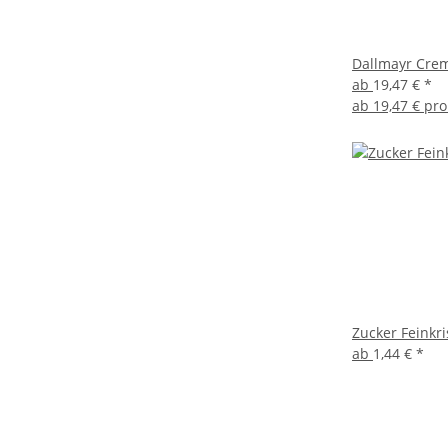
Dallmayr Crem
ab
19,47 €
*
ab
19,47 € pro
Zucker Feinkri
ab
1,44 €
*