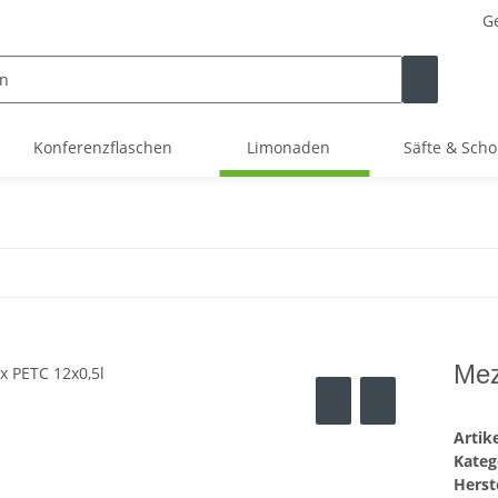
Ge
Konferenzflaschen
Limonaden
Säfte & Scho
Mez
Arti
Kateg
Herste