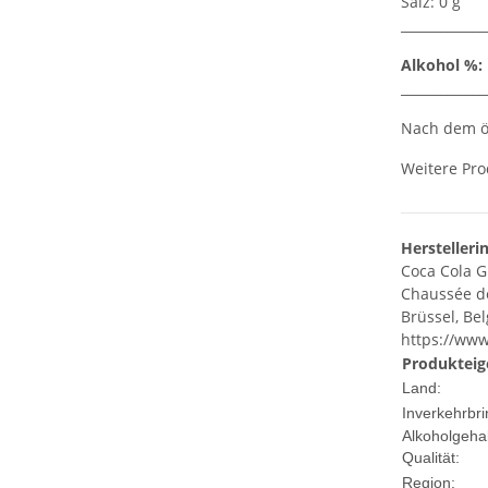
Salz: 0 g
_____________
Alkohol %:
_____________
Nach dem öf
Weitere Pro
Herstelleri
Coca Cola 
Chaussée d
Brüssel, Bel
https://www
Produkteig
Land:
Inverkehrbri
Alkoholgehal
Qualität:
Region: