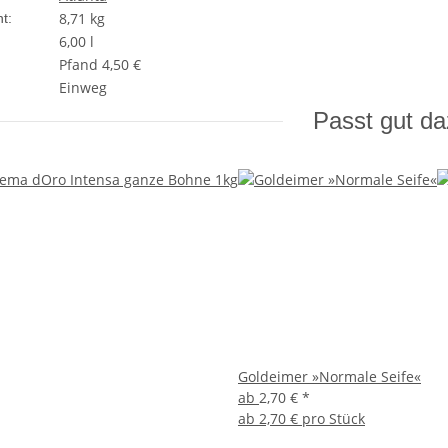
8,71
kg
t:
6,00 l
Pfand 4,50 €
Einweg
Passt gut d
Goldeimer »Normale Seife«
ab
2,70 €
*
ab
2,70 € pro Stück