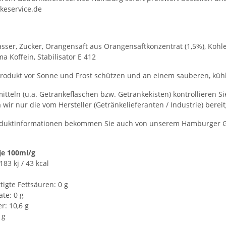
keservice.de
sser, Zucker, Orangensaft aus Orangensaftkonzentrat (1,5%), Kohle
a Koffein, Stabilisator E 412
rodukt vor Sonne und Frost schützen und an einem sauberen, kühl
itteln (u.a. Getränkeflaschen bzw. Getränkekisten) kontrollieren S
a wir nur die vom Hersteller (Getränkelieferanten / Industrie) bere
duktinformationen bekommen Sie auch von unserem Hamburger Get
je 100ml/g
83 kj / 43 kcal
tigte Fettsäuren: 0 g
te: 0 g
r: 10,6 g
 g