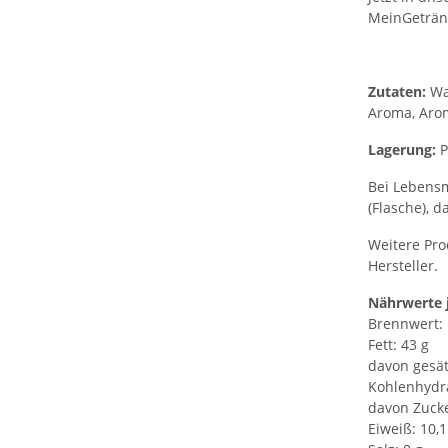
MeinGeträn
Zutaten:
Wa
Aroma, Arom
Lagerung:
P
Bei Lebensm
(Flasche), d
Weitere Pro
Hersteller.
Nährwerte 
Brennwert: 1
Fett: 43 g
davon gesät
Kohlenhydra
davon Zucke
Eiweiß: 10,1