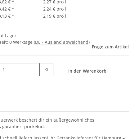
3,62 €
*
2,27 € pro l
3,42 €
*
2,24 € pro l
3,13 €
*
2,19 € pro l
uf Lager
zeit:
0 Werktage
(DE - Ausland abweichend)
Frage zum Artikel
Ki
In den Warenkorb
feuerwerk beschert dir ein außergewöhnliches
 garantiert prickelnd.
 schnell liefern lassen! Ihr Getränkelieferant für Hamburg –