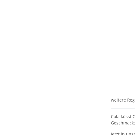
weitere Reg
Cola küsst 
Geschmackse
Jetzt in un