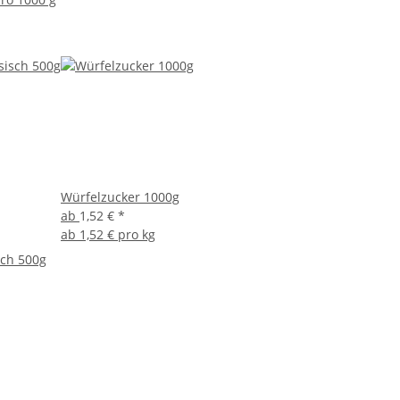
Würfelzucker 1000g
ab
1,52 €
*
ab
1,52 € pro kg
sch 500g