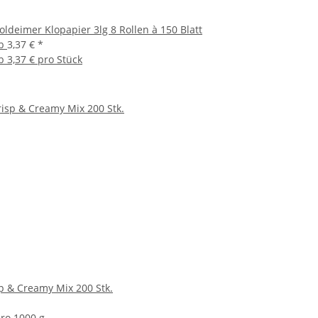
oldeimer Klopapier 3lg 8 Rollen à 150 Blatt
b
3,37 €
*
b
3,37 € pro Stück
p & Creamy Mix 200 Stk.
pro 1000 g