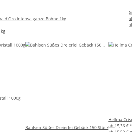
G
a
a d'Oro Intensa ganze Bohne 1kg
a
 kg
stall 1000g
Hellma Cris
ab
15,36 €
*
Bahlsen Süßes Dreierlei Gebäck 150 Stück
ab
15,52 € 