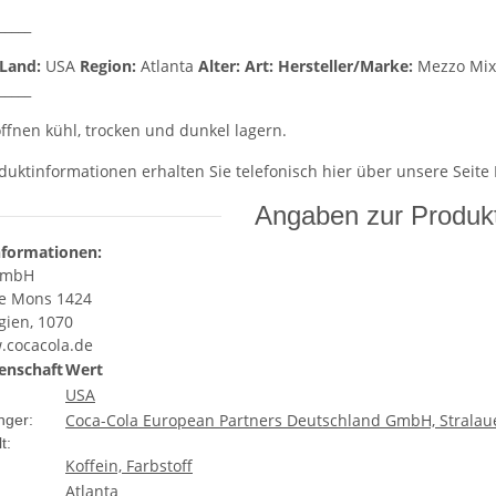
_____
Land:
USA
Region:
Atlanta
Alter:
Art:
Hersteller/Marke:
Mezzo Mi
_____
fnen kühl, trocken und dunkel lagern.
duktinformationen erhalten Sie telefonisch hier über unsere Seite
Angaben zur Produkt
nformationen:
GmbH
e Mons 1424
gien, 1070
.cocacola.de
enschaft
Wert
USA
Coca-Cola European Partners Deutschland GmbH, Stralauer
nger:
t:
Koffein, Farbstoff
Atlanta