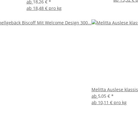
ab
18,26 €
*
ab
18,48 € pro kg
Melitta Auslese klassi
ab
5,05 €
*
ab
10,11 € pro kg