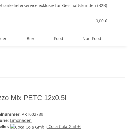
tränkelieferservice exklusiv für Geschäftskunden (B2B)
0,00 €
rlen
Bier
Food
Non-Food
zo Mix PETC 12x0,5l
kelnummer:
ART002789
orie:
Limonaden
ller:
Coca Cola GmbH