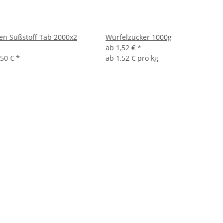
en Süßstoff Tab 2000x2
Würfelzucker 1000g
ab
1,52 €
*
,50 €
*
ab
1,52 € pro kg