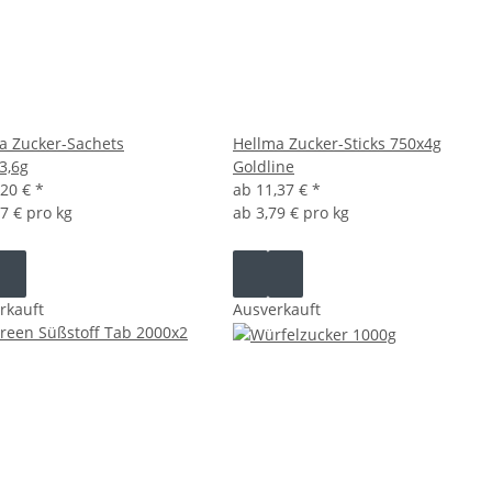
a Zucker-Sachets
Hellma Zucker-Sticks 750x4g
3,6g
Goldline
,20 €
*
ab
11,37 €
*
67 € pro kg
ab
3,79 € pro kg
rkauft
Ausverkauft