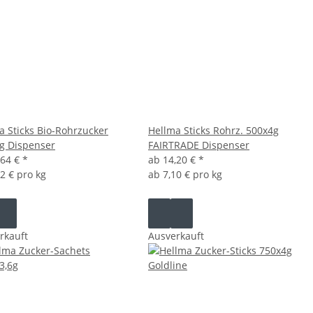
a Sticks Bio-Rohrzucker
Hellma Sticks Rohrz. 500x4g
g Dispenser
FAIRTRADE Dispenser
,64 €
*
ab
14,20 €
*
82 € pro kg
ab
7,10 € pro kg
rkauft
Ausverkauft