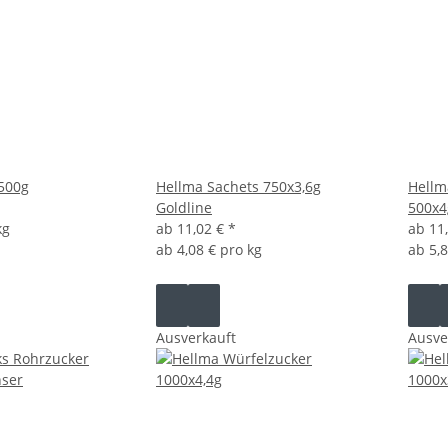
500g
Hellma Sachets 750x3,6g
Hellm
Goldline
500x4
kg
ab
11,02 €
*
ab
11
ab
4,08 € pro kg
ab
5,
Ausverkauft
Ausve