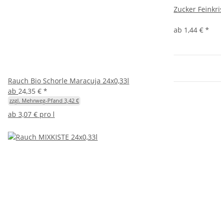
Zucker Feinkri
ab
1,44 €
*
Rauch Bio Schorle Maracuja 24x0,33l
ab
24,35 €
*
zzgl. Mehrweg-Pfand 3,42 €
ab
3,07 € pro l