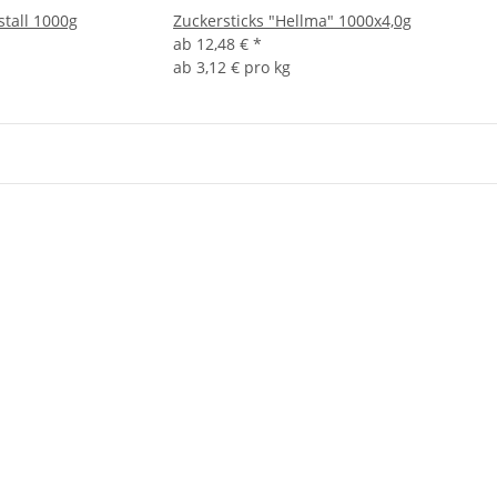
stall 1000g
Zuckersticks "Hellma" 1000x4,0g
ab
12,48 €
*
ab
3,12 € pro kg