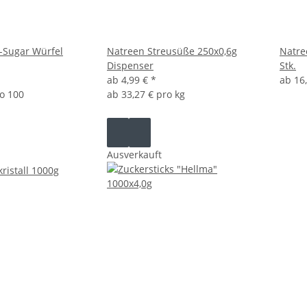
-Sugar Würfel
Natreen Streusüße 250x0,6g
Natre
Dispenser
Stk.
ab
4,99 €
*
ab
16
ro 100
ab
33,27 € pro kg
Ausverkauft