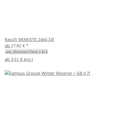
Rauch MIXKISTE 24x0,33l
ab
27,82 €
*
zzgl. Mehrweg-Pfand 3,42 €
ab
3,51 € pro l