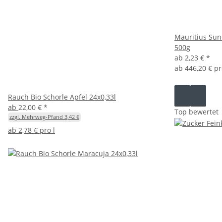
Mauritius Sun
500g
ab
2,23 €
*
ab
446,20 € p
Rauch Bio Schorle Apfel 24x0,33l
ab
22,00 €
*
Top bewertet
zzgl. Mehrweg-Pfand 3,42 €
ab
2,78 € pro l