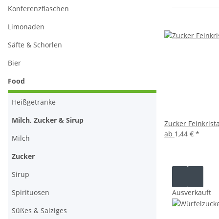
Konferenzflaschen
Limonaden
Säfte & Schorlen
Bier
Food
Heißgetränke
Milch, Zucker & Sirup
Zucker Feinkrist
ab
1,44 €
*
Milch
Zucker
Sirup
Spirituosen
Ausverkauft
Süßes & Salziges