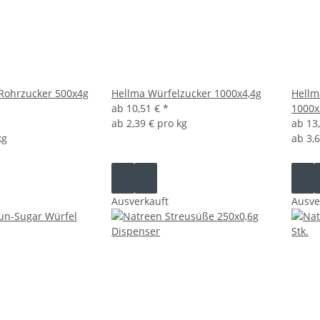
 Rohrzucker 500x4g
Hellma Würfelzucker 1000x4,4g
Hellm
ab
10,51 €
*
1000x
ab
2,39 € pro kg
ab
13
kg
ab
3,
Ausverkauft
Ausve