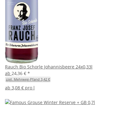
Rauch Bio Schorle Johannisbeere 24x0,33l
ab
24,36 €
*
zzgl. Mehrweg-Pfand 3,42 €
ab
3,08 € pro l