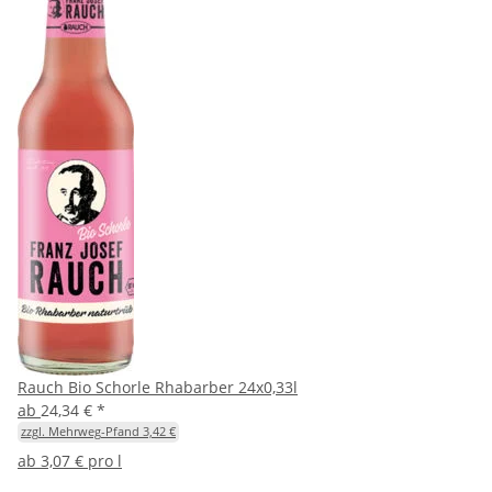
Rauch Bio Schorle Rhabarber 24x0,33l
ab
24,34 €
*
zzgl. Mehrweg-Pfand 3,42 €
ab
3,07 € pro l