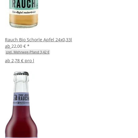
Rauch Bio Schorle Apfel 24x0,33l
ab
22,00 €
*
zzgl. Mehrweg-Pfand 3,42 €
ab
2,78 € pro l