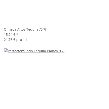
Olmeca Altos Tequila /0,7l
15,24 €
*
21,76 € pro 1 l