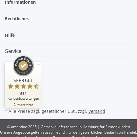
Informationen
Rechtliches
Hilfe
Service
Kundenbewertungen und Erfahrungen zu
SEHR GUT
amandoo
SEHR GUT
681
%
99
Kundenbewertungen
Empfehlungen auf
Authentizität
ProvenExpert.com
5,00
/
4,74
* Alle Preise zzgl. gesetzlicher USt., zzgl.
Versand
382
299
© amandoo 2025 | Getränkelieferservice in Hamburg für Firmenkunden
Bewertungen auf
7
Bewertungen von
Unsere Angebote gelten ausschließlich für den gewerblichen Bedarf von Handel,
ProvenExpert.com
anderen Quellen