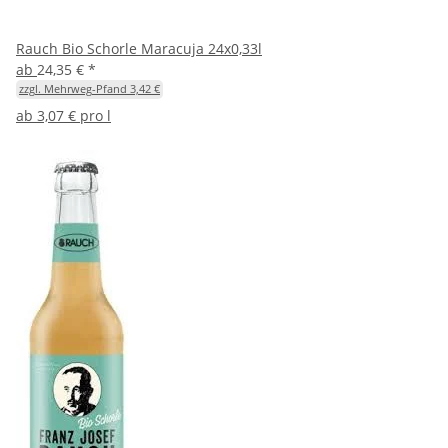
Rauch Bio Schorle Maracuja 24x0,33l
ab
24,35 €
*
zzgl. Mehrweg-Pfand 3,42 €
ab
3,07 € pro l