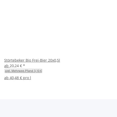
Störtebeker Bio Frei-Bier 20x0,5l
ab
20,24 €
*
zzgl. Mehrweg-Pfand 3,10 €
ab
40,48 € pro l