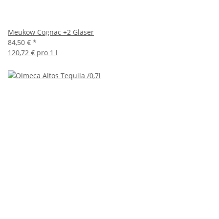
Meukow Cognac +2 Gläser
84,50 €
*
120,72 € pro 1 l