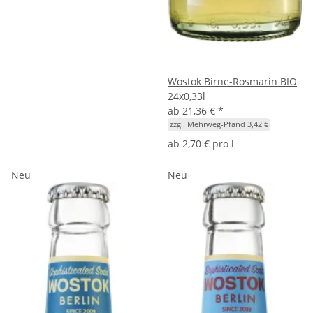
Wostok Birne-Rosmarin BIO
24x0,33l
ab
21,36 €
*
zzgl. Mehrweg-Pfand 3,42 €
ab
2,70 € pro l
Neu
Neu