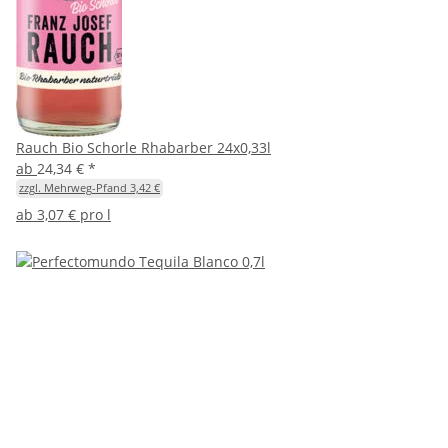
Rauch Bio Schorle Rhabarber 24x0,33l
ab
24,34 €
*
zzgl. Mehrweg-Pfand 3,42 €
ab
3,07 € pro l