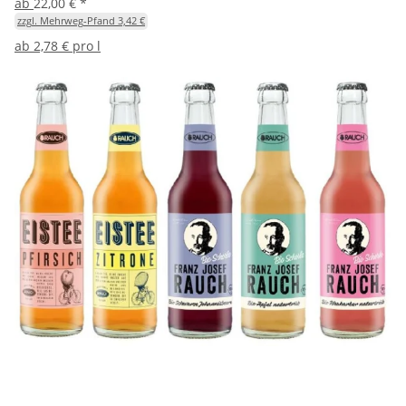
ab
22,00 €
*
zzgl. Mehrweg-Pfand 3,42 €
ab
2,78 € pro l