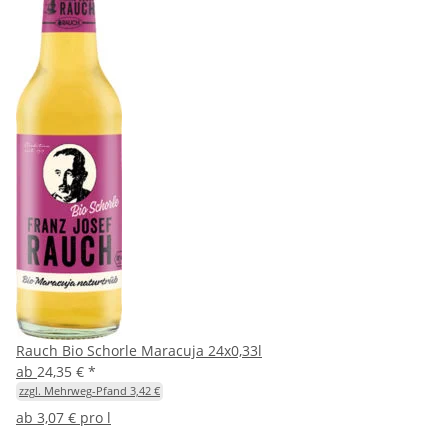
Rauch Bio Schorle Maracuja 24x0,33l
ab
24,35 €
*
zzgl. Mehrweg-Pfand 3,42 €
ab
3,07 € pro l