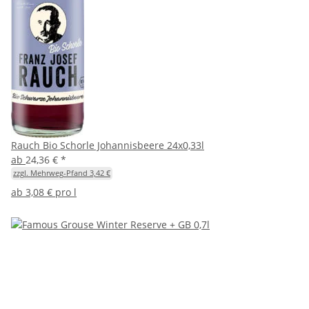
Rauch Bio Schorle Johannisbeere 24x0,33l
ab
24,36 €
*
zzgl. Mehrweg-Pfand 3,42 €
ab
3,08 € pro l