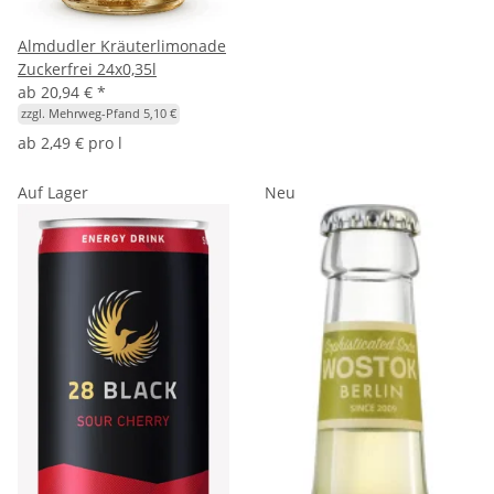
Almdudler Kräuterlimonade
Zuckerfrei 24x0,35l
ab
20,94 €
*
zzgl. Mehrweg-Pfand 5,10 €
ab
2,49 € pro l
Auf Lager
Neu