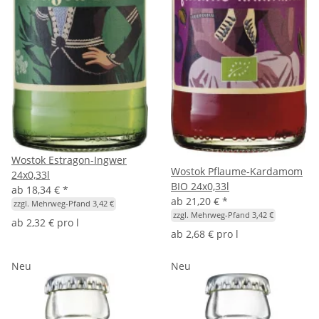
Wostok Estragon-Ingwer
Wostok Pflaume-Kardamom
24x0,33l
BIO 24x0,33l
ab
18,34 €
*
ab
21,20 €
*
zzgl. Mehrweg-Pfand 3,42 €
zzgl. Mehrweg-Pfand 3,42 €
ab
2,32 € pro l
ab
2,68 € pro l
Neu
Neu