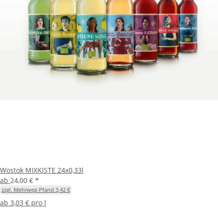
Wostok MIXKISTE 24x0,33l
ab
24,00 €
*
zzgl. Mehrweg-Pfand 3,42 €
ab
3,03 € pro l