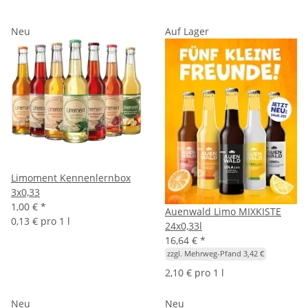
Neu
Auf Lager
Limoment Kennenlernbox
3x0,33
1,00 €
*
Auenwald Limo MIXKISTE
0,13 € pro 1 l
24x0,33l
16,64 €
*
zzgl. Mehrweg-Pfand 3,42 €
2,10 € pro 1 l
Neu
Neu