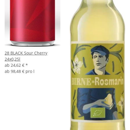
28 BLACK Sour Cherry
24x0,25l
ab
24,62 €
*
ab
98,48 € pro l