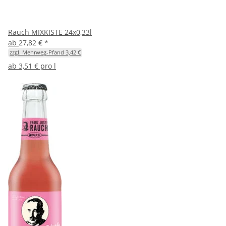
Rauch MIXKISTE 24x0,33l
ab
27,82 €
*
zzgl. Mehrweg-Pfand 3,42 €
ab
3,51 € pro l