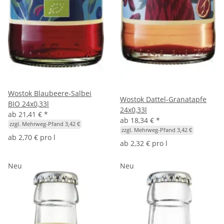
Wostok Blaubeere-Salbei
Wostok Dattel-Granatapfe
BIO 24x0,33l
24x0,33l
ab
21,41 €
*
ab
18,34 €
*
zzgl. Mehrweg-Pfand 3,42 €
zzgl. Mehrweg-Pfand 3,42 €
ab
2,70 € pro l
ab
2,32 € pro l
Neu
Neu