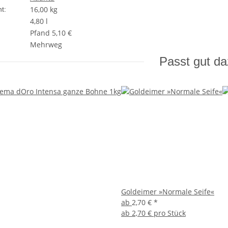
16,00
kg
t:
4,80 l
Pfand 5,10 €
Mehrweg
Passt gut d
Goldeimer »Normale Seife«
ab
2,70 €
*
ab
2,70 € pro Stück