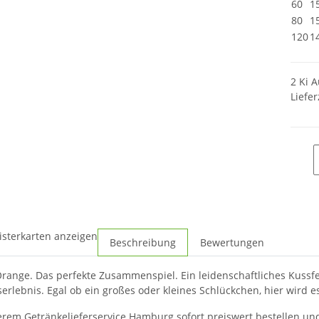
60
1
80
1
120
1
2 Ki A
Liefer
isterkarten anzeigen
Beschreibung
Bewertungen
Orange. Das perfekte Zusammenspiel. Ein leidenschaftliches Kuss
rlebnis. Egal ob ein großes oder kleines Schlückchen, hier wird es
serem Getränkelieferservice Hamburg sofort preiswert bestellen und