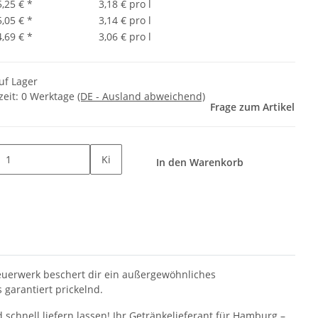
5,25 €
*
3,18 € pro l
5,05 €
*
3,14 € pro l
4,69 €
*
3,06 € pro l
uf Lager
zeit:
0 Werktage
(DE - Ausland abweichend)
Frage zum Artikel
Ki
In den Warenkorb
feuerwerk beschert dir ein außergewöhnliches
 garantiert prickelnd.
 schnell liefern lassen! Ihr Getränkelieferant für Hamburg –