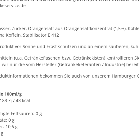
keservice.de
sser, Zucker, Orangensaft aus Orangensaftkonzentrat (1,5%), Kohle
a Koffein, Stabilisator E 412
rodukt vor Sonne und Frost schützen und an einem sauberen, kühl
itteln (u.a. Getränkeflaschen bzw. Getränkekisten) kontrollieren S
a wir nur die vom Hersteller (Getränkelieferanten / Industrie) bere
duktinformationen bekommen Sie auch von unserem Hamburger Get
je 100ml/g
83 kj / 43 kcal
tigte Fettsäuren: 0 g
te: 0 g
r: 10,6 g
 g