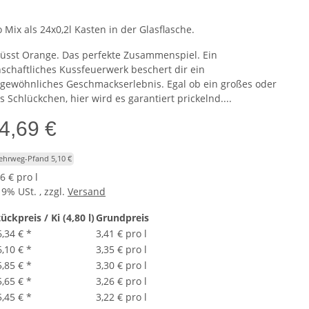
 Mix als 24x0,2l Kasten in der Glasflasche.
küsst Orange. Das perfekte Zusammenspiel. Ein
nschaftliches Kussfeuerwerk beschert dir ein
gewöhnliches Geschmackserlebnis. Egal ob ein großes oder
s Schlückchen, hier wird es garantiert prickelnd....
4,69 €
Mehrweg-Pfand 5,10 €
6 € pro l
19% USt. , zzgl.
Versand
ückpreis / Ki (4,80 l)
Grundpreis
6,34 €
*
3,41 € pro l
6,10 €
*
3,35 € pro l
5,85 €
*
3,30 € pro l
5,65 €
*
3,26 € pro l
5,45 €
*
3,22 € pro l