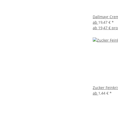
Dallmayr Crem
ab
19,47 €
*
ab
19,47 € pro
Zucker Feinkri
ab
1,44 €
*