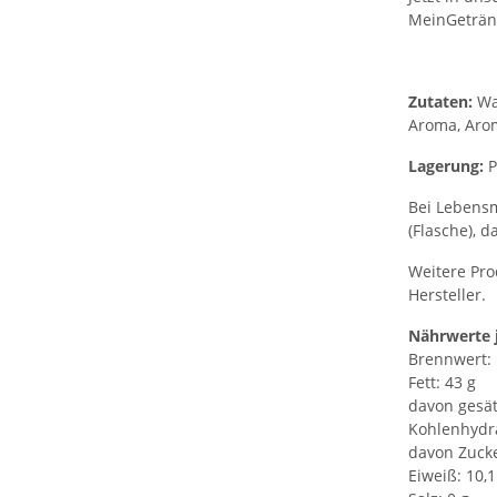
MeinGeträn
Zutaten:
Wa
Aroma, Arom
Lagerung:
P
Bei Lebensm
(Flasche), d
Weitere Pro
Hersteller.
Nährwerte 
Brennwert: 1
Fett: 43 g
davon gesät
Kohlenhydra
davon Zucke
Eiweiß: 10,1