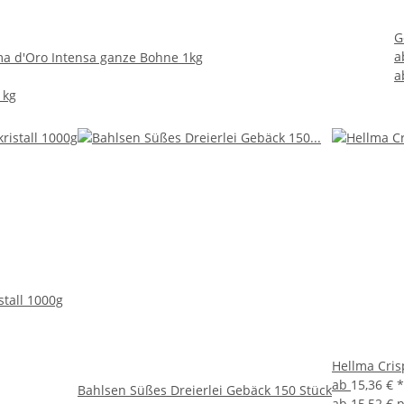
G
a
a d'Oro Intensa ganze Bohne 1kg
a
 kg
stall 1000g
Hellma Cris
ab
15,36 €
*
Bahlsen Süßes Dreierlei Gebäck 150 Stück
ab
15,52 € 