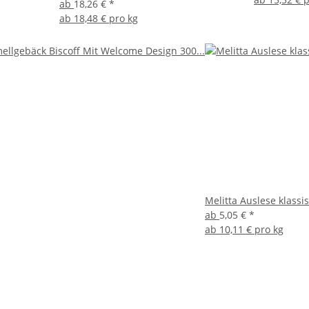
ab
18,26 €
*
ab
18,48 € pro kg
Melitta Auslese klassi
ab
5,05 €
*
ab
10,11 € pro kg