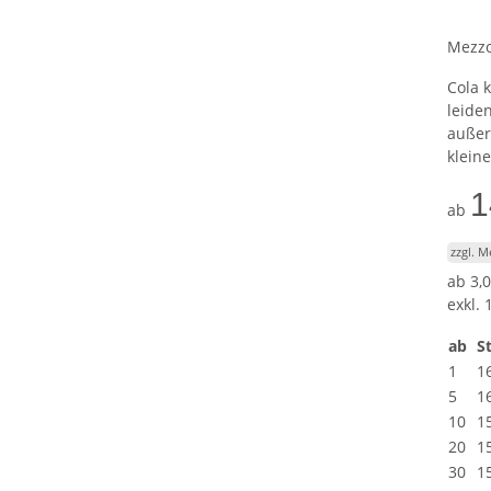
Mezzo
Cola 
leide
außer
kleine
1
ab
zzgl. 
ab
3,0
exkl. 
ab
St
1
1
5
1
10
1
20
1
30
1