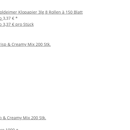
oldeimer Klopapier 3lg 8 Rollen à 150 Blatt
b
3,37 €
*
b
3,37 € pro Stück
p & Creamy Mix 200 Stk.
pro 1000 g