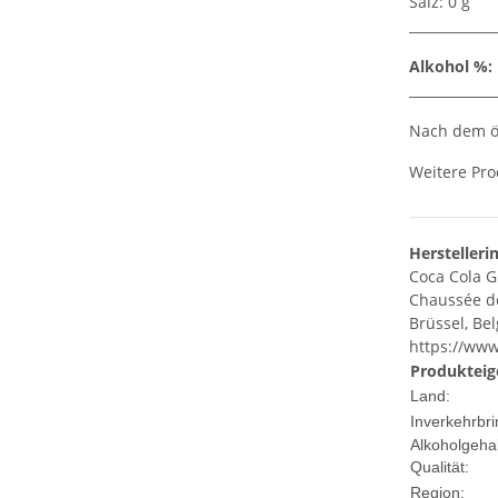
Salz: 0 g
_____________
Alkohol %:
_____________
Nach dem öf
Weitere Pro
Herstelleri
Coca Cola 
Chaussée d
Brüssel, Bel
https://www
Produkteig
Land:
Inverkehrbri
Alkoholgehal
Qualität:
Region: