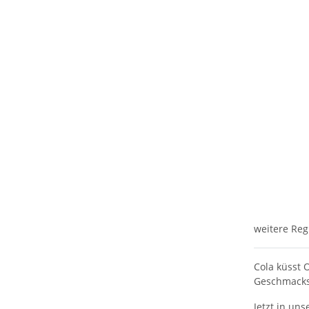
weitere Reg
Cola küsst 
Geschmackse
Jetzt in un