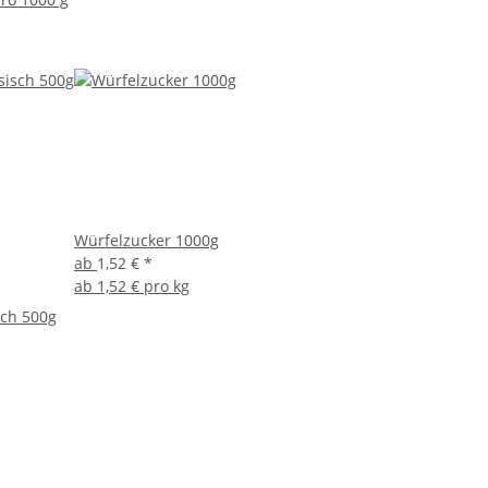
Würfelzucker 1000g
ab
1,52 €
*
ab
1,52 € pro kg
sch 500g