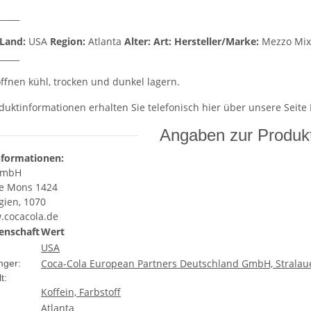
_____
Land:
USA
Region:
Atlanta
Alter:
Art:
Hersteller/Marke:
Mezzo Mi
_____
fnen kühl, trocken und dunkel lagern.
duktinformationen erhalten Sie telefonisch hier über unsere Seite
Angaben zur Produkt
nformationen:
GmbH
e Mons 1424
gien, 1070
.cocacola.de
enschaft
Wert
USA
Coca-Cola European Partners Deutschland GmbH, Stralauer
nger:
t:
Koffein, Farbstoff
Atlanta