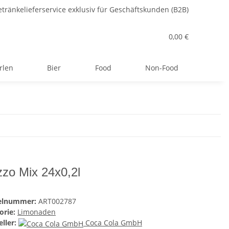
tränkelieferservice exklusiv für Geschäftskunden (B2B)
0,00 €
rlen
Bier
Food
Non-Food
zo Mix 24x0,2l
kelnummer:
ART002787
orie:
Limonaden
ller:
Coca Cola GmbH