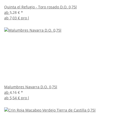
Quinta el Refugio - Toro rosado D.O. 0,75l
ab
5,28 €
*
ab
7,03 € pro l
Malumbres Navarra D.O. 0,75l
ab
4,16 €
*
ab
5,54 € pro l