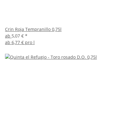
Crin Roja Tempranillo 0,75l
ab
5,07 €
*
ab
6,77 € pro l