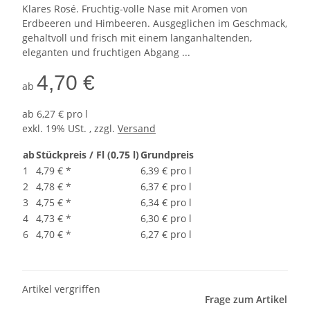
Klares Rosé. Fruchtig-volle Nase mit Aromen von
Erdbeeren und Himbeeren. Ausgeglichen im Geschmack,
gehaltvoll und frisch mit einem langanhaltenden,
eleganten und fruchtigen Abgang ...
4,70 €
ab
ab
6,27 € pro l
exkl. 19% USt. , zzgl.
Versand
ab
Stückpreis / Fl (0,75 l)
Grundpreis
1
4,79 €
*
6,39 € pro l
2
4,78 €
*
6,37 € pro l
3
4,75 €
*
6,34 € pro l
4
4,73 €
*
6,30 € pro l
6
4,70 €
*
6,27 € pro l
Artikel vergriffen
Frage zum Artikel