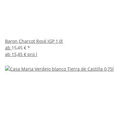
Baron Charcot Rosé IGP 1,0l
ab
15,45 €
*
ab
15,45 € pro l