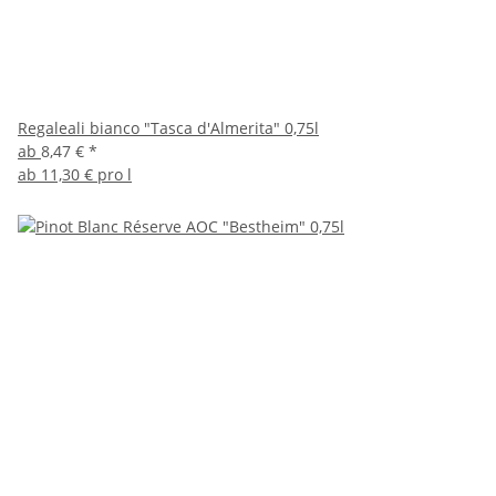
Regaleali bianco "Tasca d'Almerita" 0,75l
ab
8,47 €
*
ab
11,30 € pro l