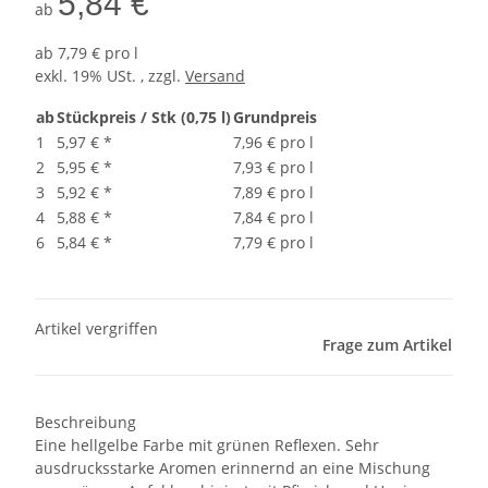
5,84 €
ab
ab
7,79 € pro l
exkl. 19% USt. , zzgl.
Versand
ab
Stückpreis / Stk (0,75 l)
Grundpreis
1
5,97 €
*
7,96 € pro l
2
5,95 €
*
7,93 € pro l
3
5,92 €
*
7,89 € pro l
4
5,88 €
*
7,84 € pro l
6
5,84 €
*
7,79 € pro l
Artikel vergriffen
Frage zum Artikel
Beschreibung
Eine hellgelbe Farbe mit grünen Reflexen. Sehr
ausdrucksstarke Aromen erinnernd an eine Mischung