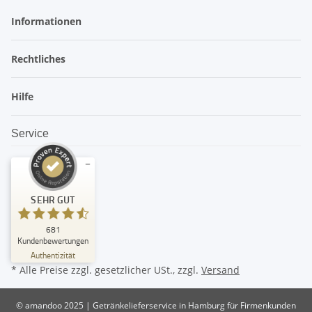
Informationen
Rechtliches
Hilfe
Service
Kundenbewertungen und Erfahrungen zu
SEHR GUT
amandoo
SEHR GUT
681
%
99
Kundenbewertungen
Empfehlungen auf
Authentizität
ProvenExpert.com
5,00
/
4,74
* Alle Preise zzgl. gesetzlicher USt., zzgl.
Versand
382
299
© amandoo 2025 | Getränkelieferservice in Hamburg für Firmenkunden
Bewertungen auf