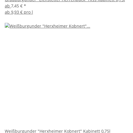
ab
7,45 €
*
ab
9,93 € pro l
Weißburgunder "Herxheimer Kobnert" Kabinett 0,75l