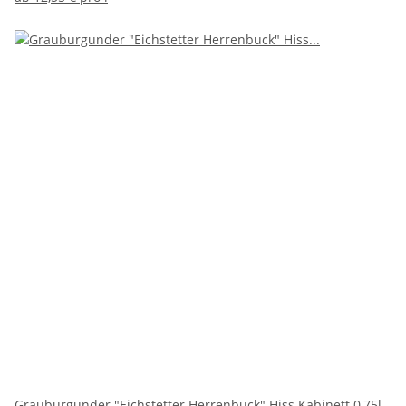
Grauburgunder "Eichstetter Herrenbuck" Hiss Kabinett 0,75l