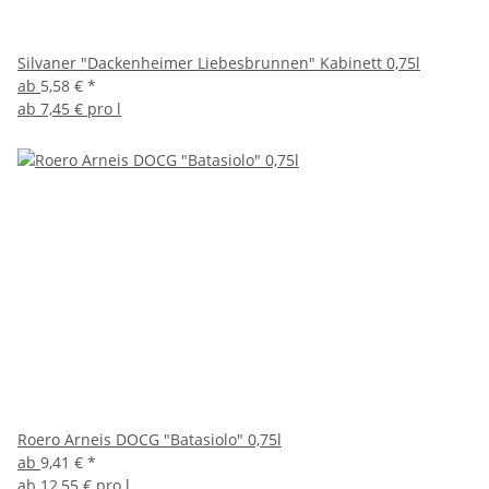
Silvaner "Dackenheimer Liebesbrunnen" Kabinett 0,75l
ab
5,58 €
*
ab
7,45 € pro l
Roero Arneis DOCG "Batasiolo" 0,75l
ab
9,41 €
*
ab
12,55 € pro l