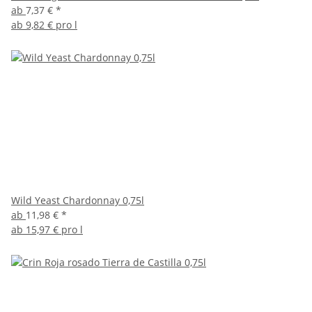
ab
7,37 €
*
ab
9,82 € pro l
Wild Yeast Chardonnay 0,75l
ab
11,98 €
*
ab
15,97 € pro l