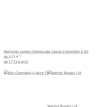
Warninks Lemon Cheesecake Sahne-Cremelikör 0,35l
ab
6,21 €
*
ab
17,73 € pro l
Martini Rosato 1,0l