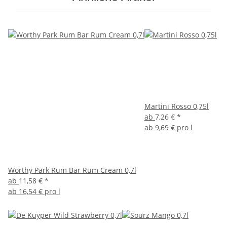
Martini Rosso 0,75l
ab
7,26 €
*
ab
9,69 € pro l
Worthy Park Rum Bar Rum Cream 0,7l
ab
11,58 €
*
ab
16,54 € pro l