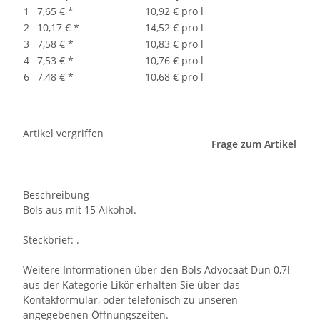
1
7,65 €
*
10,92 € pro l
2
10,17 €
*
14,52 € pro l
3
7,58 €
*
10,83 € pro l
4
7,53 €
*
10,76 € pro l
6
7,48 €
*
10,68 € pro l
Artikel vergriffen
Frage zum Artikel
Beschreibung
Bols aus mit 15 Alkohol.
Steckbrief: .
Weitere Informationen über den Bols Advocaat Dun 0,7l
aus der Kategorie Likör erhalten Sie über das
Kontakformular, oder telefonisch zu unseren
angegebenen Öffnungszeiten.