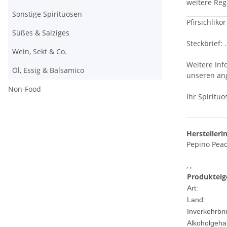
weitere Reg
Sonstige Spirituosen
Pfirsichlik
Süßes & Salziges
Steckbrief: .
Wein, Sekt & Co.
Weitere Inf
Öl, Essig & Balsamico
unseren an
Non-Food
Ihr Spiritu
Herstelleri
Pepino Pea
, ,
Produkteig
Art:
Land:
Inverkehrbri
Alkoholgehal