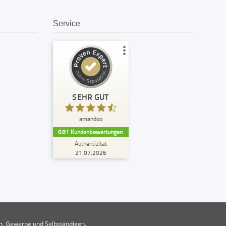
Service
Kundenbewertungen und Erfahrungen zu
amandoo
SEHR GUT
%
99
SEHR GUT
Empfehlungen auf
amandoo
ProvenExpert.com
5,00
/
4,74
681
Kundenbewertungen
Authentizität
299
382
21.07.2026
7
Bewertungen von
Bewertungen auf
anderen Quellen
ProvenExpert.com
Blick aufs ProvenExpert-Profil werfen
R.
4,80
en, Gewerbe und Selbständigen.