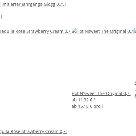
limitierter Jahrgangs-Glögg 0,75l
 l
Hot N'sweet The Original 0,7l
ab
11,32 €
*
ab
16,18 € pro l
quila Rose Strawberry Cream 0,7l