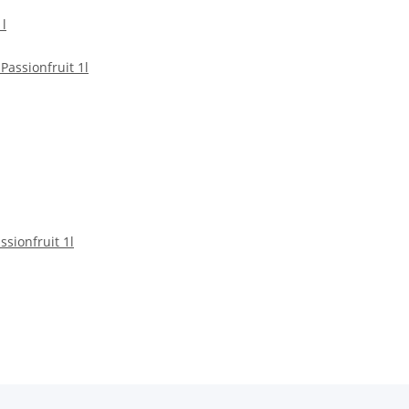
 l
ssionfruit 1l