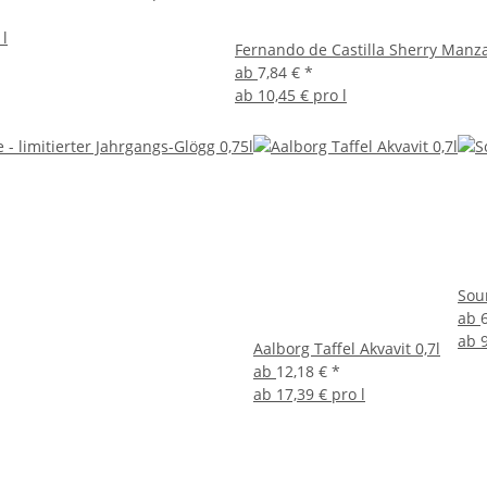
 l
Fernando de Castilla Sherry Manzan
ab
7,84 €
*
ab
10,45 € pro l
Sour
ab
ab
Aalborg Taffel Akvavit 0,7l
ab
12,18 €
*
ab
17,39 € pro l