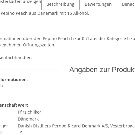
isterkarten anzeigen
Beschreibung
Bewertungen
Benac
ör Pepino Peach aus Dänemark mit 15 Alkohol.
ormationen über den Pepino Peach Likör 0,7l aus der Kategorie Likö
gegebenen Öffnungszeiten.
osenfachhändler.
Angaben zur Produkt
nformationen:
ch
enschaft
Wert
Pfirsichlikör
Dänemark
Danish Distillers Pernod Ricard Denmark A/S, Vesterbro
nger:
15
t: