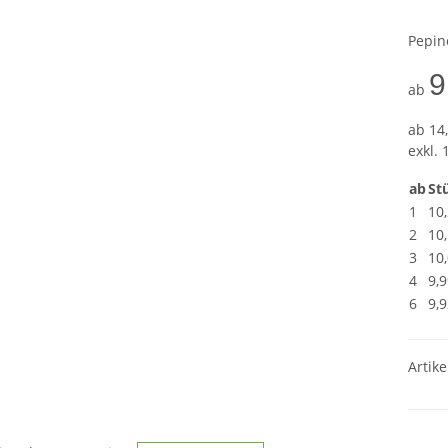
Pepin
9
ab
ab
14,
exkl. 
ab
Stü
1
10
2
10
3
10
4
9,9
6
9,9
Artike