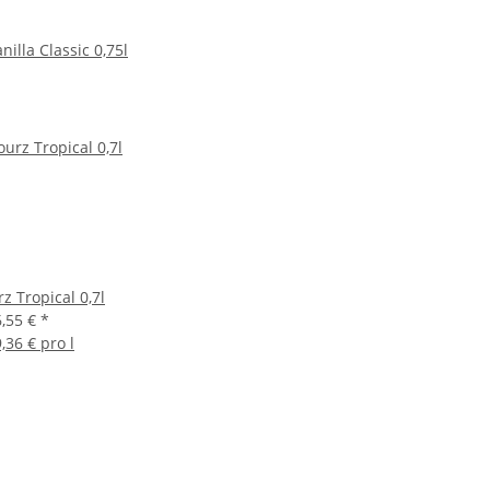
illa Classic 0,75l
z Tropical 0,7l
6,55 €
*
9,36 € pro l