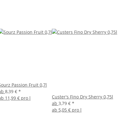
Sourz Passion Fruit 0,7l
ab
8,39 €
*
Custer's Fino Dry Sherry 0,75l
ab
11,99 € pro l
ab
3,79 €
*
ab
5,05 € pro l