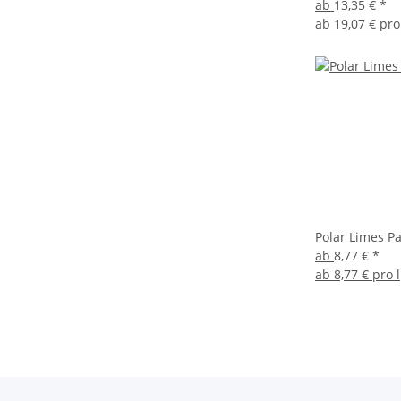
ab
13,35 €
*
ab
19,07 € pro
Polar Limes Pa
ab
8,77 €
*
ab
8,77 € pro l