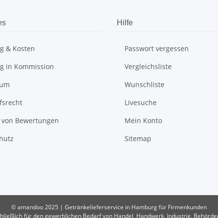
es
Hilfe
ng & Kosten
Passwort vergessen
ng in Kommission
Vergleichsliste
sum
Wunschliste
fsrecht
Livesuche
t von Bewertungen
Mein Konto
hutz
Sitemap
© amandoo 2025 | Getränkelieferservice in Hamburg für Firmenkunden
ließlich für den gewerblichen Bedarf von Handel, Handwerk, Industrie, Behörd