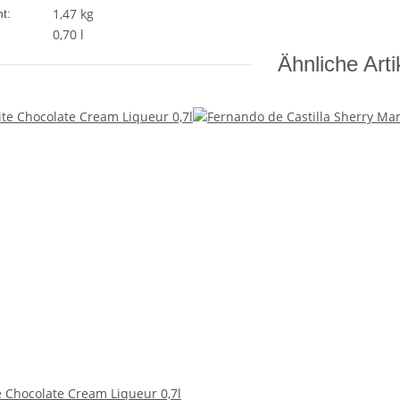
1,47
kg
t:
0,70 l
Ähnliche Arti
e Chocolate Cream Liqueur 0,7l