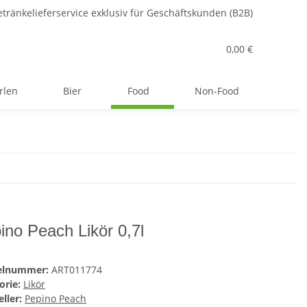
tränkelieferservice exklusiv für Geschäftskunden (B2B)
0,00 €
rlen
Bier
Food
Non-Food
ino Peach Likör 0,7l
kelnummer:
ART011774
orie:
Likör
ller:
Pepino Peach