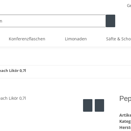
Ge
Konferenzflaschen
Limonaden
Säfte & Scho
ach Likör 0,7l
Pep
Arti
Kateg
Herste