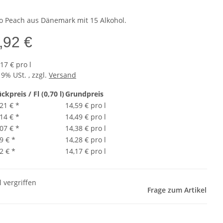
o Peach aus Dänemark mit 15 Alkohol.
,92 €
17 € pro l
19% USt. , zzgl.
Versand
ckpreis / Fl (0,70 l)
Grundpreis
,21 €
*
14,59 € pro l
,14 €
*
14,49 € pro l
,07 €
*
14,38 € pro l
9 €
*
14,28 € pro l
2 €
*
14,17 € pro l
l vergriffen
Frage zum Artikel