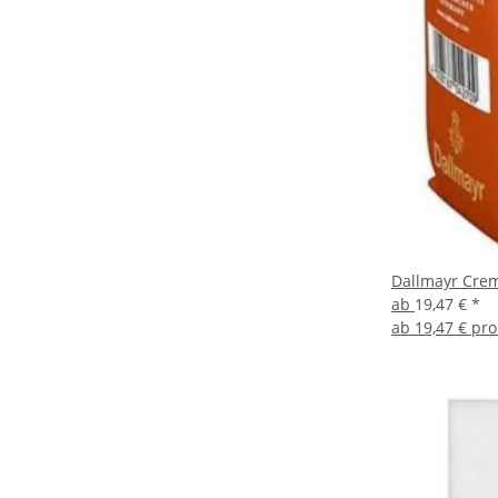
Dallmayr Crem
ab
19,47 €
*
ab
19,47 € pro