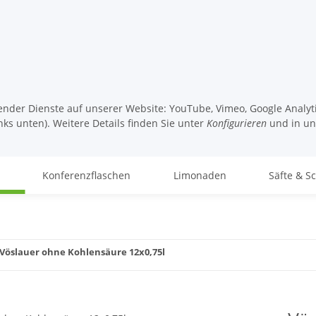
lgender Dienste auf unserer Website: YouTube, Vimeo, Google Analy
nks unten). Weitere Details finden Sie unter
Konfigurieren
und in u
Konferenzflaschen
Limonaden
Säfte & S
Vöslauer ohne Kohlensäure 12x0,75l