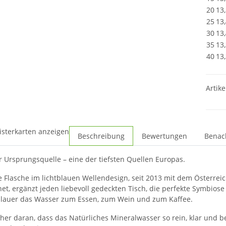
20
13
25
13
30
13
35
13
40
13
Artike
isterkarten anzeigen
Beschreibung
Bewertungen
Benac
r Ursprungsquelle – eine der tiefsten Quellen Europas.
he Flasche im lichtblauen Wellendesign, seit 2013 mit dem Österr
et, ergänzt jeden liebevoll gedeckten Tisch, die perfekte Symbiose 
slauer das Wasser zum Essen, zum Wein und zum Kaffee.
icher daran, dass das Natürliches Mineralwasser so rein, klar und 