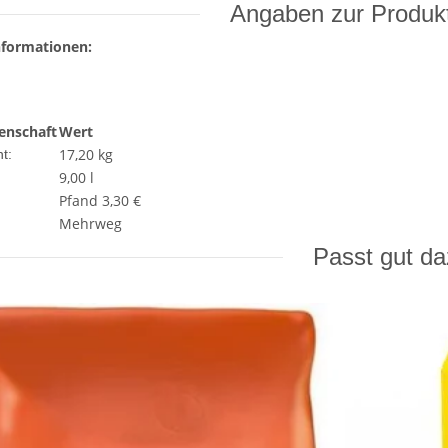
Angaben zur Produkt
nformationen:
enschaft
Wert
17,20
kg
t:
9,00 l
Pfand 3,30 €
Mehrweg
Passt gut d