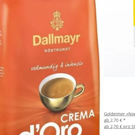
Goldeimer »Nor
ab
2,70 €
*
ab
2,70 € pro S