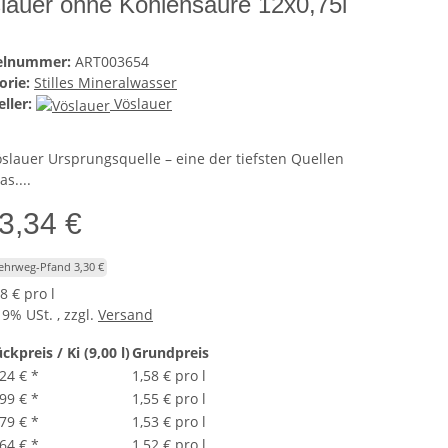
lauer ohne Kohlensäure 12x0,75l
kelnummer:
ART003654
orie:
Stilles Mineralwasser
ller:
Vöslauer
öslauer Ursprungsquelle – eine der tiefsten Quellen
s....
3,34 €
Mehrweg-Pfand 3,30 €
8 € pro l
19% USt. , zzgl.
Versand
ckpreis / Ki (9,00 l)
Grundpreis
,24 €
*
1,58 € pro l
,99 €
*
1,55 € pro l
,79 €
*
1,53 € pro l
,64 €
*
1,52 € pro l