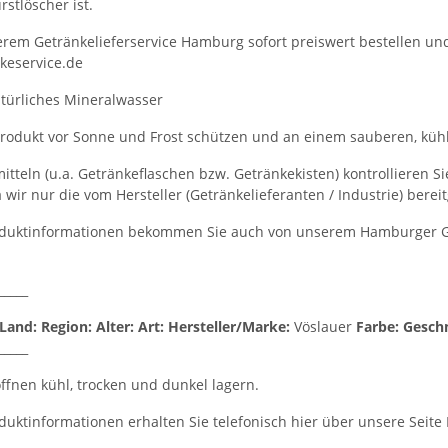
stlöscher ist.
serem Getränkelieferservice Hamburg sofort preiswert bestellen und
keservice.de
türliches Mineralwasser
rodukt vor Sonne und Frost schützen und an einem sauberen, kühl
itteln (u.a. Getränkeflaschen bzw. Getränkekisten) kontrollieren S
a wir nur die vom Hersteller (Getränkelieferanten / Industrie) bere
duktinformationen bekommen Sie auch von unserem Hamburger Get
_____
Land:
Region:
Alter:
Art:
Hersteller/Marke:
Vöslauer
Farbe:
Gesch
_____
fnen kühl, trocken und dunkel lagern.
duktinformationen erhalten Sie telefonisch hier über unsere Seite