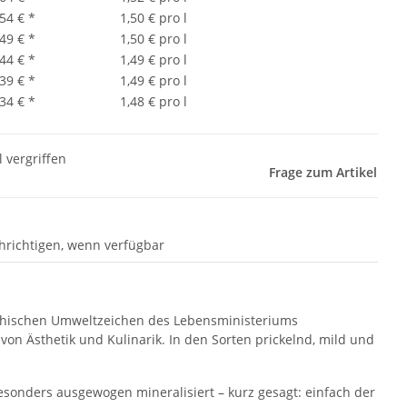
,54 €
*
1,50 € pro l
,49 €
*
1,50 € pro l
,44 €
*
1,49 € pro l
,39 €
*
1,49 € pro l
,34 €
*
1,48 € pro l
l vergriffen
Frage zum Artikel
hrichtigen, wenn verfügbar
eichischen Umweltzeichen des Lebensministeriums
von Ästhetik und Kulinarik. In den Sorten prickelnd, mild und
besonders ausgewogen mineralisiert – kurz gesagt: einfach der