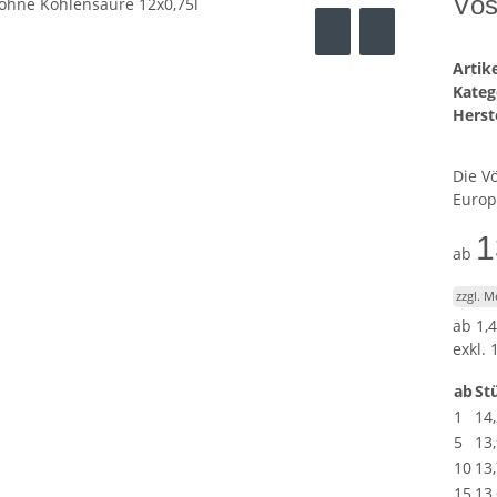
Vös
Arti
Kateg
Herste
Die V
Europa
1
ab
zzgl. 
ab
1,4
exkl. 
ab
Stü
1
14
5
13
10
13
15
13