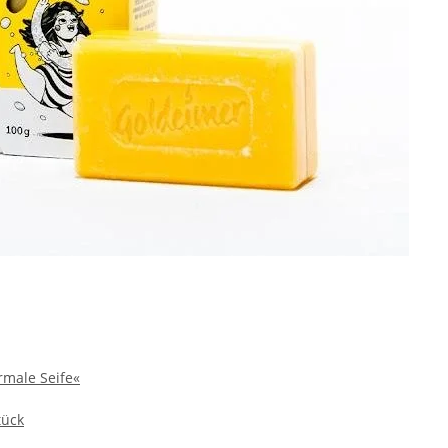
male Seife«
tück