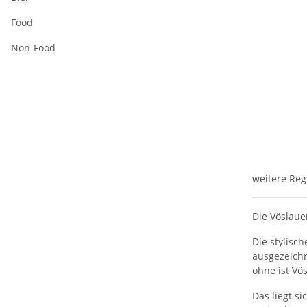
Food
Non-Food
weitere Reg
Die Vöslaue
Die stylisc
ausgezeichn
ohne ist Vö
Das liegt s