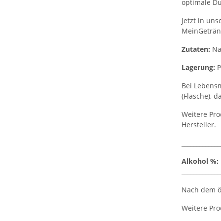
optimale Dur
Jetzt in un
MeinGeträn
Zutaten:
Na
Lagerung:
P
Bei Lebensm
(Flasche), d
Weitere Pro
Hersteller.
_____________
Alkohol %:
_____________
Nach dem öf
Weitere Pro