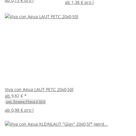
ab
0,73 € pro l
ab
1,38 € pro l
Viva con Agua LAUT PETC 20x0,50l
ab
9,82 €
*
zzgl. Einweg-Pfand 6,50 €
ab
0,98 € pro l