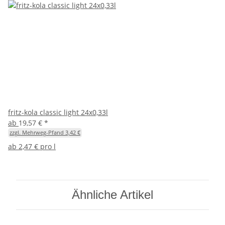
fritz-kola classic light 24x0,33l
ab
19,57 €
*
zzgl. Mehrweg-Pfand 3,42 €
ab
2,47 € pro l
Ähnliche Artikel