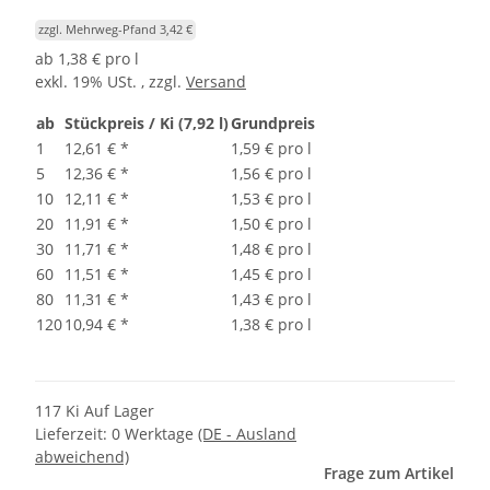
zzgl. Mehrweg-Pfand 3,42 €
ab
1,38 € pro l
exkl. 19% USt. , zzgl.
Versand
ab
Stückpreis / Ki (7,92 l)
Grundpreis
1
12,61 €
*
1,59 € pro l
5
12,36 €
*
1,56 € pro l
10
12,11 €
*
1,53 € pro l
20
11,91 €
*
1,50 € pro l
30
11,71 €
*
1,48 € pro l
60
11,51 €
*
1,45 € pro l
80
11,31 €
*
1,43 € pro l
120
10,94 €
*
1,38 € pro l
117 Ki Auf Lager
Lieferzeit:
0 Werktage
(DE - Ausland
abweichend)
Frage zum Artikel