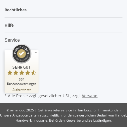
Rechtliches
Hilfe
Service
Kundenbewertungen und Erfahrungen zu
SEHR GUT
amandoo
SEHR GUT
681
%
99
Kundenbewertungen
Empfehlungen auf
Authentizität
ProvenExpert.com
5,00
/
4,74
* Alle Preise zzgl. gesetzlicher USt., zzgl.
Versand
382
299
© amandoo 2025 | Getränkelieferservice in Hamburg für Firmenkunden
Bewertungen auf
7
Bewertungen von
Unsere Angebote gelten ausschließlich für den gewerblichen Bedarf von Handel,
ProvenExpert.com
anderen Quellen
Handwerk, Industrie, Behörden, Gewerbe und Selbständigen.