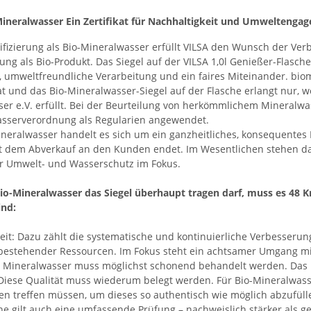
ineralwasser Ein Zertifikat für Nachhaltigkeit und Umweltenga
tifizierung als Bio-Mineralwasser erfüllt VILSA den Wunsch der Ve
ng als Bio-Produkt. Das Siegel auf der VILSA 1,0l Genießer-Flasch
 umweltfreundliche Verarbeitung und ein faires Miteinander. bio
kat und das Bio-Mineralwasser-Siegel auf der Flasche erlangt nur, w
er e.V. erfüllt. Bei der Beurteilung von herkömmlichem Mineralw
asserverordnung als Regularien angewendet.
neralwasser handelt es sich um ein ganzheitliches, konsequentes
t dem Abverkauf an den Kunden endet. Im Wesentlichen stehen dab
r Umwelt- und Wasserschutz im Fokus.
io-Mineralwasser das Siegel überhaupt tragen darf, muss es 48 Kr
ind:
eit: Dazu zählt die systematische und kontinuierliche Verbesser
bestehender Ressourcen. Im Fokus steht ein achtsamer Umgang m
Mineralwasser muss möglichst schonend behandelt werden. Das be
Diese Qualität muss wiederum belegt werden. Für Bio-Mineralwass
n treffen müssen, um dieses so authentisch wie möglich abzufüll
ne gilt auch eine umfassende Prüfung – nachweislich stärker als ge