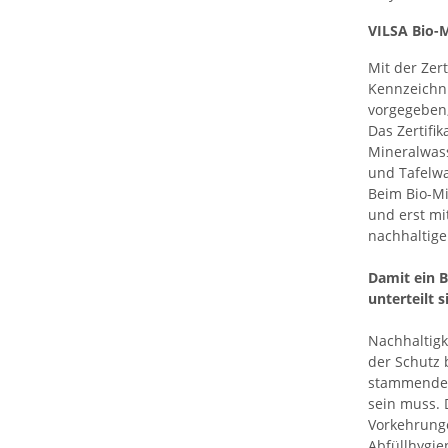
VILSA Bio-M
Mit der Zer
Kennzeichnu
vorgegeben,
Das Zertifi
Mineralwass
und Tafelw
Beim Bio-Mi
und erst mi
nachhaltige
Damit ein B
unterteilt s
Nachhaltigk
der Schutz 
stammende 
sein muss. 
Vorkehrunge
Abfüllhygie