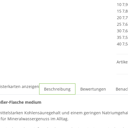
10
7,9
15
7,8
20
7,7
25
7,6
30
7,6
35
7,5
40
7,5
Artike
isterkarten anzeigen
Beschreibung
Bewertungen
Benac
eßer-Flasche medium
ittelstarken Kohlensäuregehalt und einem geringen Natriumgehalt 
 für Mineralwassergenuss im Alltag.