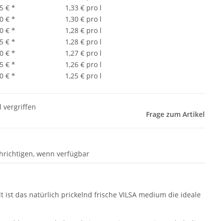
5 €
*
1,33 € pro l
0 €
*
1,30 € pro l
0 €
*
1,28 € pro l
5 €
*
1,28 € pro l
0 €
*
1,27 € pro l
5 €
*
1,26 € pro l
0 €
*
1,25 € pro l
l vergriffen
Frage zum Artikel
hrichtigen, wenn verfügbar
ist das natürlich prickelnd frische VILSA medium die ideale