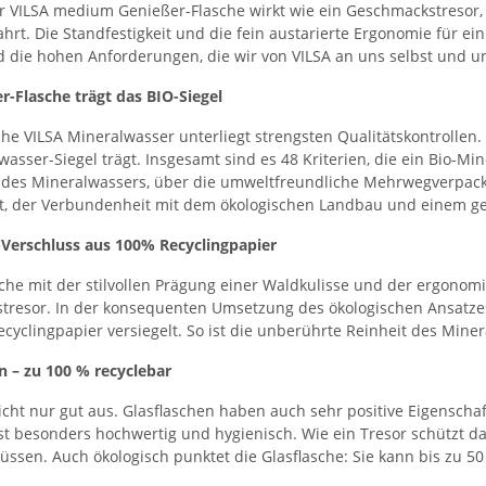
r VILSA medium Genießer-Flasche wirkt wie ein Geschmackstresor
hrt. Die Standfestigkeit und die fein austarierte Ergonomie für e
d die hohen Anforderungen, die wir von VILSA an uns selbst und u
r-Flasche trägt das BIO-Siegel
che VILSA Mineralwasser unterliegt strengsten Qualitätskontrollen. 
wasser-Siegel trägt. Insgesamt sind es 48 Kriterien, die ein Bio-M
es Mineralwassers, über die umweltfreundliche Mehrwegverpacku
, der Verbundenheit mit dem ökologischen Landbau und einem g
-Verschluss aus 100% Recyclingpapier
sche mit der stilvollen Prägung einer Waldkulisse und der ergonomi
resor. In der konsequenten Umsetzung des ökologischen Ansatzes 
cyclingpapier versiegelt. So ist die unberührte Reinheit des Miner
n – zu 100 % recyclebar
icht nur gut aus. Glasflaschen haben auch sehr positive Eigensch
st besonders hochwertig und hygienisch. Wie ein Tresor schützt d
üssen. Auch ökologisch punktet die Glasflasche: Sie kann bis zu 