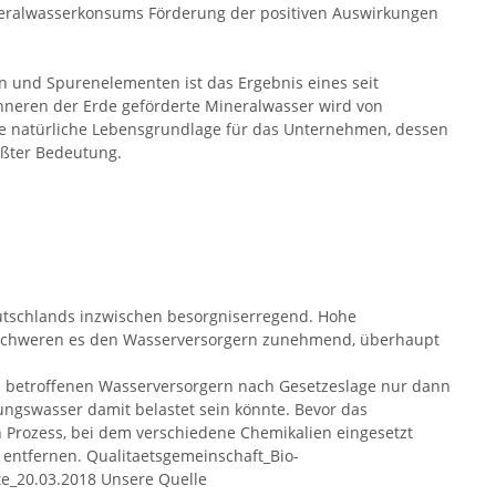
ineralwasserkonsums Förderung der positiven Auswirkungen
en und Spurenelementen ist das Ergebnis eines seit
neren der Erde geförderte Mineralwasser wird von
ie natürliche Lebensgrundlage für das Unternehmen, dessen
ößter Bedeutung.
eutschlands inzwischen besorgniserregend. Hohe
erschweren es den Wasserversorgern zunehmend, überhaupt
on betroffenen Wasserversorgern nach Gesetzeslage nur dann
ungswasser damit belastet sein könnte. Bevor das
n Prozess, bei dem verschiedene Chemikalien eingesetzt
entfernen. Qualitaetsgemeinschaft_Bio-
e_20.03.2018 Unsere Quelle