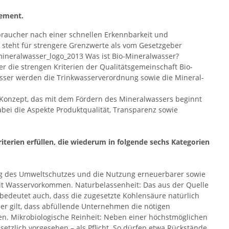
gement.
rbraucher nach einer schnellen Erkennbarkeit und
e steht für strengere Grenzwerte als vom Gesetzgeber
mineralwasser_logo_2013 Was ist Bio-Mineralwasser?
er die strengen Kriterien der Qualitätsgemeinschaft Bio-
asser werden die Trinkwasserverordnung sowie die Mineral-
 Konzept, das mit dem Fördern des Mineralwassers beginnt
ei die Aspekte Produktqualität, Transparenz sowie
iterien erfüllen, die wiederum in folgende sechs Kategorien
ung des Umweltschutzes und die Nutzung erneuerbarer sowie
it Wasservorkommen. Naturbelassenheit: Das aus der Quelle
deutet auch, dass die zugesetzte Kohlensäure natürlich
er gilt, dass abfüllende Unternehmen die nötigen
en. Mikrobiologische Reinheit: Neben einer höchstmöglichen
setzlich vorgesehen – als Pflicht. So dürfen etwa Rückstände,