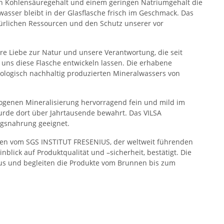
ken Kohlensäuregehalt und einem geringen Natriumgehalt die
wasser bleibt in der Glasflasche frisch im Geschmack. Das
ürlichen Ressourcen und den Schutz unserer vor
ere Liebe zur Natur und unsere Verantwortung, die seit
uns diese Flasche entwickeln lassen. Die erhabene
kologisch nachhaltig produzierten Mineralwassers von
wogenen Mineralisierung hervorragend fein und mild im
rde dort über Jahrtausende bewahrt. Das VILSA
ngsnahrung geeignet.
den vom SGS INSTITUT FRESENIUS, der weltweit führenden
ick auf Produktqualität und –sicherheit, bestätigt. Die
aus und begleiten die Produkte vom Brunnen bis zum