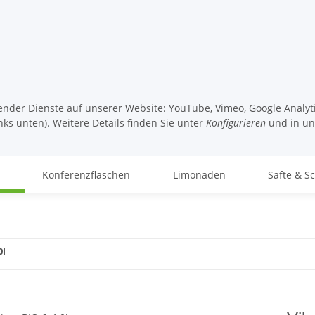
lgender Dienste auf unserer Website: YouTube, Vimeo, Google Analy
nks unten). Weitere Details finden Sie unter
Konfigurieren
und in u
Konferenzflaschen
Limonaden
Säfte & S
0l