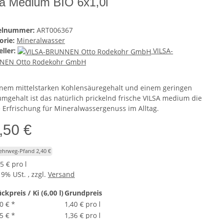
sa Medium BIO 6x1,0l
kelnummer:
ART006367
orie:
Mineralwasser
ller:
VILSA-
NEN Otto Rodekohr GmbH
inem mittelstarken Kohlensäuregehalt und einem geringen
umgehalt ist das natürlich prickelnd frische VILSA medium die
e Erfrischung für Mineralwassergenuss im Alltag.
,50 €
Mehrweg-Pfand 2,40 €
5 € pro l
19% USt. , zzgl.
Versand
ckpreis / Ki (6,00 l)
Grundpreis
0 €
*
1,40 € pro l
5 €
*
1,36 € pro l