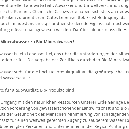
nventioneller Landwirtschaft, Abwasser und Umweltverschmutzung
mische Reinheit: Chemische Grenzwerte haben sich stets an neues
n Risiken zu orientieren. Gutes Lebensmittel: Es ist Bedingung, da
n auch mindestens eine gesundheitsfördernde Eigenschaft nachweis
üfung müssen nachgewiesen werden. Darüber hinaus muss die Herk
Mineralwasser zu Bio-Mineralwasser?
wasser ist ein Lebensmittel, das über die Anforderungen der Mine
iterien erfüllt. Die Vergabe des Zertifikats durch den Bio-Mineralw
wasser steht für die höchste Produktqualität, die größtmögliche 
d Wasserschutz.
te für glaubwürdige Bio-Produkte sind:
r Umgang mit den natürlichen Ressourcen unserer Erde Geringe Be
ution Förderung von gewässerschonender Landwirtschaft und Bio
tz der Gesundheit des Menschen Minimierung von schädigenden Ei
insatz für einen weltweit gerechten Zugang zu sauberem Wasser Lok
b beteiligten Personen und Unternehmen in der Region Achtung u