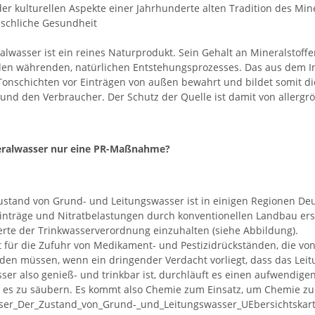
er kulturellen Aspekte einer Jahrhunderte alten Tradition des M
schliche Gesundheit
alwasser ist ein reines Naturprodukt. Sein Gehalt an Mineralstoff
en währenden, natürlichen Entstehungsprozesses. Das aus dem In
onschichten vor Einträgen von außen bewahrt und bildet somit d
 und den Verbraucher. Der Schutz der Quelle ist damit von allergr
neralwasser nur eine PR-Maßnahme?
ustand von Grund- und Leitungswasser ist in einigen Regionen D
einträge und Nitratbelastungen durch konventionellen Landbau 
rte der Trinkwasserverordnung einzuhalten (siehe Abbildung).
lt für die Zufuhr von Medikament- und Pestizidrückständen, die v
den müssen, wenn ein dringender Verdacht vorliegt, dass das Leit
ser also genieß- und trinkbar ist, durchläuft es einen aufwendige
es zu säubern. Es kommt also Chemie zum Einsatz, um Chemie zu 
ser_Der_Zustand_von_Grund-_und_Leitungswasser_UEbersichtskart