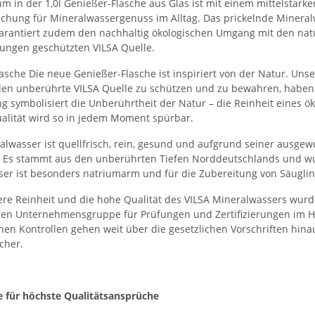
m in der 1,0l Genießer-Flasche aus Glas ist mit einem mittelstar
ischung für Mineralwassergenuss im Alltag. Das prickelnde Mineral
garantiert zudem den nachhaltig ökologischen Umgang mit den nat
ungen geschützten VILSA Quelle.
asche Die neue Genießer-Flasche ist inspiriert von der Natur. Uns
en unberührte VILSA Quelle zu schützen und zu bewahren, haben 
 symbolisiert die Unberührtheit der Natur – die Reinheit eines ö
alität wird so in jedem Moment spürbar.
alwasser ist quellfrisch, rein, gesund und aufgrund seiner ausge
 Es stammt aus den unberührten Tiefen Norddeutschlands und wu
er ist besonders natriumarm und für die Zubereitung von Säugli
re Reinheit und die hohe Qualität des VILSA Mineralwassers wur
n Unternehmensgruppe für Prüfungen und Zertifizierungen im Hinbl
en Kontrollen gehen weit über die gesetzlichen Vorschriften hin
cher.
e für höchste Qualitätsansprüche