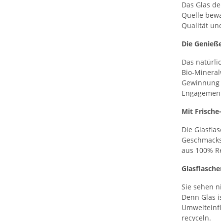
Das Glas de
Quelle bewa
Qualität un
Die Genieße
Das natürli
Bio-Mineral
Gewinnung d
Engagement
Mit Frische
Die Glasfla
Geschmackst
aus 100% Re
Glasflasche
Sie sehen n
Denn Glas i
Umwelteinfl
recyceln.