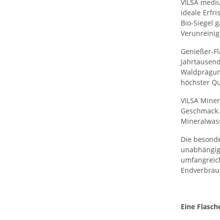
VILSA mediu
ideale Erfr
Bio-Siegel 
Verunreinig
Genießer-Fl
Jahrtausend
Waldprägung
höchster Qu
VILSA Miner
Geschmack.
Mineralwass
Die besonde
unabhängige
umfangreich
Endverbrau
Eine Flasch