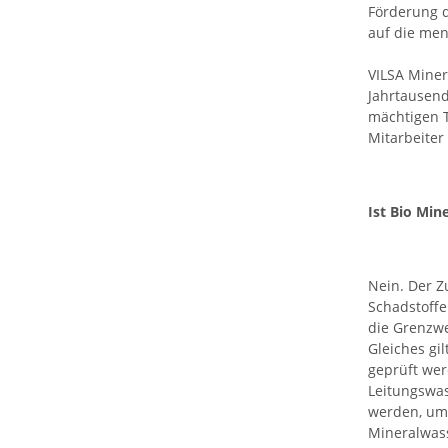
Förderung d
auf die men
VILSA Miner
Jahrtausend
mächtigen T
Mitarbeiter
Ist Bio Mi
Nein. Der Z
Schadstoff
die Grenzwe
Gleiches gi
geprüft wer
Leitungswas
werden, um 
Mineralwas