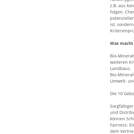
z.B. aus ko
folgen. Che
potenzielle
ist, sonder
Kriterienpr
Was macht 
Bio-Mineral
weiteren Kr
Landbaus.
Bio-Mineral
Umwelt- un
Die 10 Gebo
Sorgfältige
und Distrib
können Schu
Fairness: E
dem Vertrie