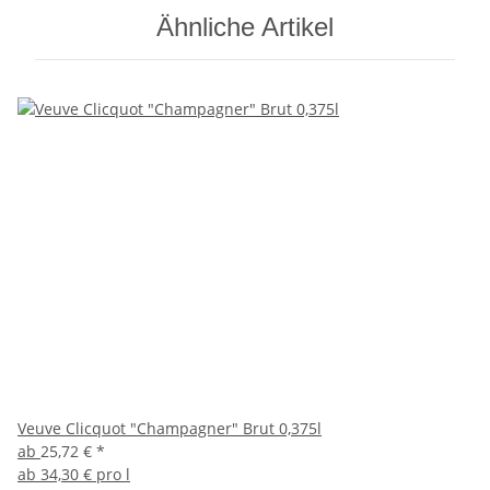
Ähnliche Artikel
Veuve Clicquot "Champagner" Brut 0,375l
ab
25,72 €
*
ab
34,30 € pro l