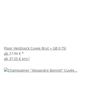
Piper Heidsieck Cuvee Brut + GB 0,75l
ab
27,94 €
*
ab
37,25 € pro l