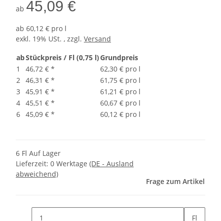
45,09 €
ab
ab
60,12 € pro l
exkl. 19% USt. , zzgl.
Versand
ab
Stückpreis / Fl (0,75 l)
Grundpreis
1
46,72 €
*
62,30 € pro l
2
46,31 €
*
61,75 € pro l
3
45,91 €
*
61,21 € pro l
4
45,51 €
*
60,67 € pro l
6
45,09 €
*
60,12 € pro l
6 Fl Auf Lager
Lieferzeit:
0 Werktage
(DE - Ausland
abweichend)
Frage zum Artikel
Fl