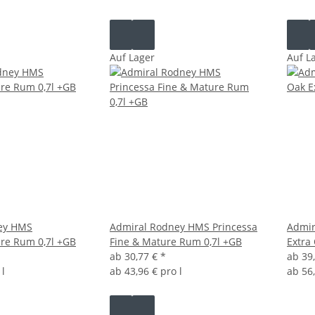
Auf Lager
Auf L
ey HMS
Admiral Rodney HMS Princessa
Admir
re Rum 0,7l +GB
Fine & Mature Rum 0,7l +GB
Extra
ab
30,77 €
*
ab
39
 l
ab
43,96 € pro l
ab
56,