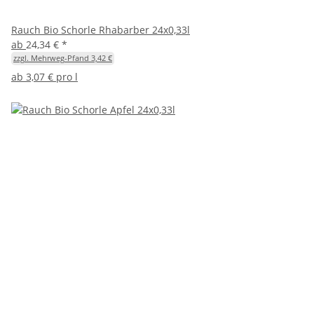
Rauch Bio Schorle Rhabarber 24x0,33l
ab
24,34 €
*
zzgl. Mehrweg-Pfand 3,42 €
ab
3,07 € pro l