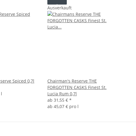
Ausverkauft
serve Spiced 0,7l
Chairman's Reserve THE
FORGOTTEN CASKS Finest St.
 l
Lucia Rum 0,7l
ab
31,55 €
*
ab
45,07 € pro l