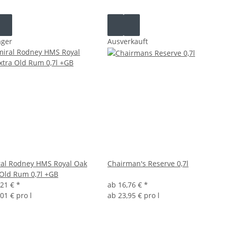
ager
Ausverkauft
al Rodney HMS Royal Oak
Chairman's Reserve 0,7l
 Old Rum 0,7l +GB
,21 €
*
ab
16,76 €
*
01 € pro l
ab
23,95 € pro l