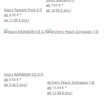
ab
7,69 €
*
Sourz Passion Fruit 0,7l
ab
10,99 € pro l
ab
8,39 €
*
ab
11,99 € pro l
Sourz RAINBOW ICE 0,7l
ab
6,55 €
*
Archers Peach Schnapps 1,0l
ab
9,36 € pro l
ab
12,34 €
*
ab
12,34 € pro l