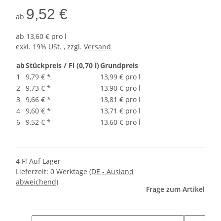
9,52 €
ab
ab
13,60 € pro l
exkl. 19% USt. , zzgl.
Versand
ab
Stückpreis / Fl (0,70 l)
Grundpreis
1
9,79 €
*
13,99 € pro l
2
9,73 €
*
13,90 € pro l
3
9,66 €
*
13,81 € pro l
4
9,60 €
*
13,71 € pro l
6
9,52 €
*
13,60 € pro l
4 Fl Auf Lager
Lieferzeit:
0 Werktage
(DE - Ausland
abweichend)
Frage zum Artikel