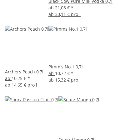
Black Cow Pure Milk Vodka 0,7l
ab
21,08 €
*
ab
30,11 € pro l
Pimm's No.1 0,7l
Archers Peach 0,7l
ab
10,72 €
*
ab
10,25 €
*
ab
15,32 € pro l
ab
14,65 € pro l
Sourz Mango 0,7l