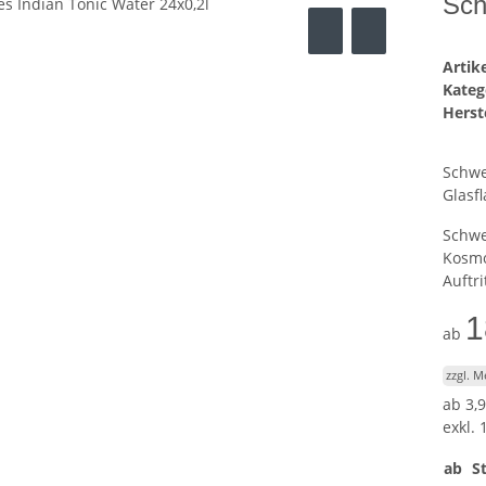
Sch
Arti
Kateg
Herste
Schwe
Glasfl
Schwe
Kosmo
Auftr
1
ab
zzgl. 
ab
3,9
exkl. 
ab
St