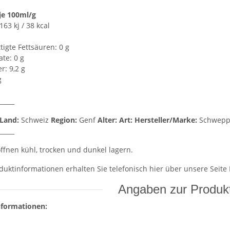
je 100ml/g
63 kj / 38 kcal
tigte Fettsäuren: 0 g
te: 0 g
r: 9,2 g
g
_____
Land:
Schweiz
Region:
Genf
Alter:
Art:
Hersteller/Marke:
Schwep
_____
fnen kühl, trocken und dunkel lagern.
duktinformationen erhalten Sie telefonisch hier über unsere Seite
Angaben zur Produkt
nformationen: