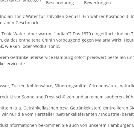
Beschreibung
Bewertungen
ndian Tonic Water für stilvollen Genuss. Ein wahrer Kosmopolit. In
veränen Geschmack.
 Tonic Water! Aber warum “Indian”? Das 1870 eingeführte Indian To
h, da das enthaltene Chinin vorbeugend gegen Malaria wirkt. Heute 
nk, wie Gin- oder Wodka-Tonic.
serem Getränkelieferservice Hamburg sofort preiswert bestellen und
keservice.de
sser, Zucker, Kohlensäure, Säuerungsmittel Citronensäure, natürl
rodukt vor Sonne und Frost schützen und an einem sauberen, kühl
itteln (u.a. Getränkeflaschen bzw. Getränkekisten) kontrollieren S
a wir nur die vom Hersteller (Getränkelieferanten / Industrie) bere
duktinformationen bekommen Sie auch von unserem Hamburger Get