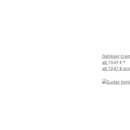
Dallmayr Crem
ab
19,47 €
*
ab
19,47 € pro