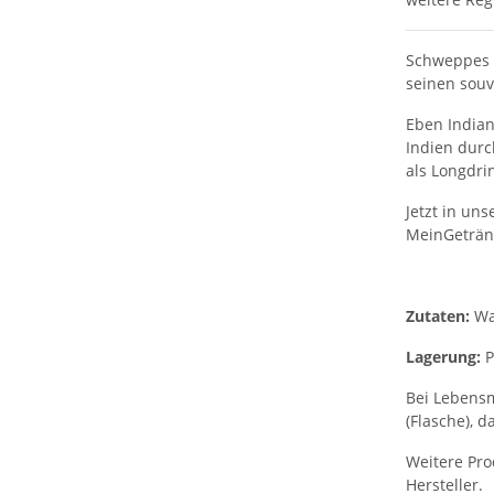
Schweppes I
seinen sou
Eben Indian
Indien durc
als Longdri
Jetzt in un
MeinGeträn
Zutaten:
Wa
Lagerung:
P
Bei Lebensm
(Flasche), d
Weitere Pro
Hersteller.