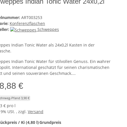
weppes Indian Tonic Water 24x0,2l
kelnummer:
ART003253
orie:
Konferenzflaschen
ller:
Schweppes
ppes Indian Tonic Water als 24x0,2l Kasten in der
asche.
ppes Indian Tonic Water für stilvollen Genuss. Ein wahrer
polit. International geschätzt für seinen charismatischen
itt und seinen souveränen Geschmack....
8,88 €
Mehrweg-Pfand 3,90 €
3 € pro l
19% USt. , zzgl.
Versand
ückpreis / Ki (4,80 l)
Grundpreis