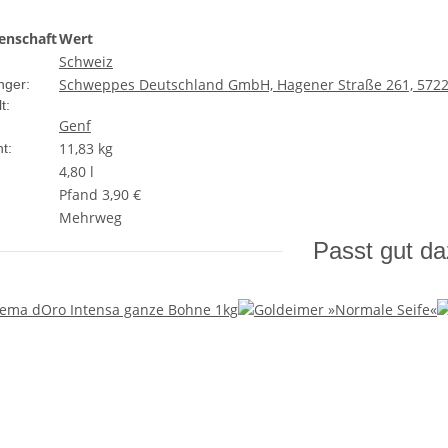
enschaft
Wert
Schweiz
Schweppes Deutschland GmbH, Hagener Straße 261, 5722
nger:
t:
Genf
11,83
kg
t:
4,80 l
Pfand 3,90 €
Mehrweg
Passt gut d