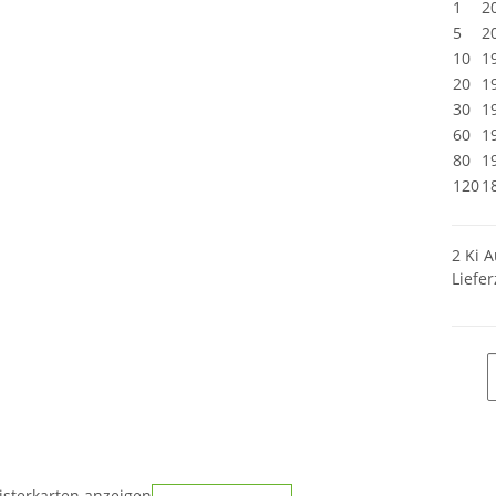
1
2
5
2
10
1
20
1
30
1
60
1
80
1
120
1
2 Ki A
Liefer
isterkarten anzeigen