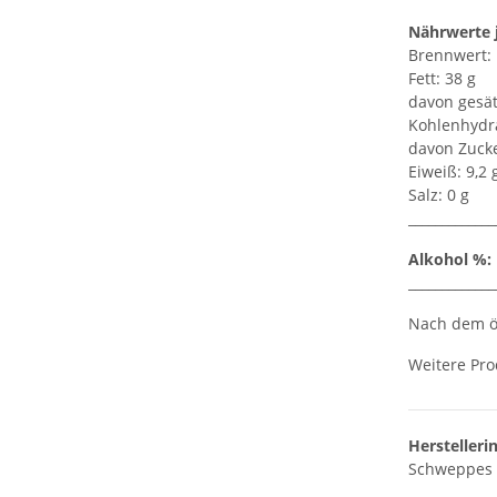
Nährwerte 
Brennwert: 1
Fett: 38 g
davon gesät
Kohlenhydra
davon Zucke
Eiweiß: 9,2 
Salz: 0 g
_____________
Alkohol %:
_____________
Nach dem öf
Weitere Pro
Herstelleri
Schweppes