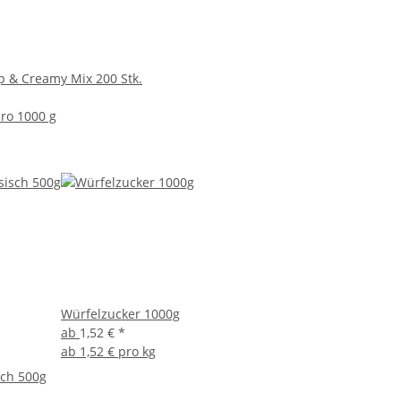
p & Creamy Mix 200 Stk.
pro 1000 g
Würfelzucker 1000g
ab
1,52 €
*
ab
1,52 € pro kg
sch 500g