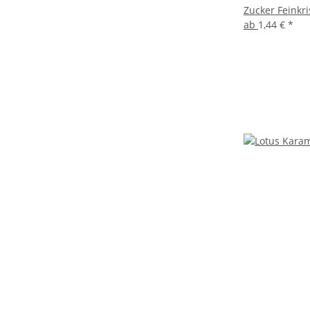
Zucker Feinkri
ab
1,44 €
*