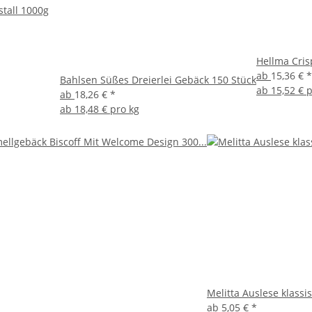
stall 1000g
Hellma Cris
ab
15,36 €
*
Bahlsen Süßes Dreierlei Gebäck 150 Stück
ab
15,52 € 
ab
18,26 €
*
ab
18,48 € pro kg
Melitta Auslese klassi
ab
5,05 €
*