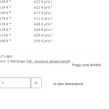
0,50 €
*
4,27 € pro l
0,24 €
*
4,22 € pro l
9,99 €
*
4,17 € pro l
9,79 €
*
4,12 € pro l
9,59 €
*
4,08 € pro l
9,39 €
*
4,04 € pro l
9,19 €
*
4,00 € pro l
8,88 €
*
3,93 € pro l
uf Lager
zeit:
0 Werktage
(DE - Ausland abweichend)
Frage zum Artikel
Ki
In den Warenkorb