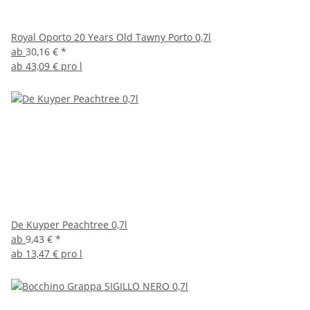
Royal Oporto 20 Years Old Tawny Porto 0,7l
ab
30,16 €
*
ab
43,09 € pro l
De Kuyper Peachtree 0,7l
ab
9,43 €
*
ab
13,47 € pro l