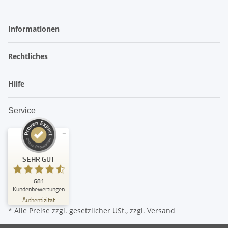
Informationen
Rechtliches
Hilfe
Service
Kundenbewertungen und Erfahrungen zu
SEHR GUT
amandoo
SEHR GUT
681
%
99
Kundenbewertungen
Empfehlungen auf
Authentizität
ProvenExpert.com
5,00
/
4,74
* Alle Preise zzgl. gesetzlicher USt., zzgl.
Versand