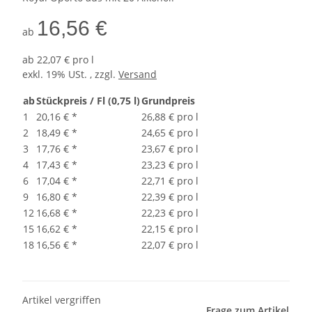
16,56 €
ab
ab
22,07 € pro l
exkl. 19% USt. , zzgl.
Versand
ab
Stückpreis / Fl (0,75 l)
Grundpreis
1
20,16 €
*
26,88 € pro l
2
18,49 €
*
24,65 € pro l
3
17,76 €
*
23,67 € pro l
4
17,43 €
*
23,23 € pro l
6
17,04 €
*
22,71 € pro l
9
16,80 €
*
22,39 € pro l
12
16,68 €
*
22,23 € pro l
15
16,62 €
*
22,15 € pro l
18
16,56 €
*
22,07 € pro l
Artikel vergriffen
Frage zum Artikel