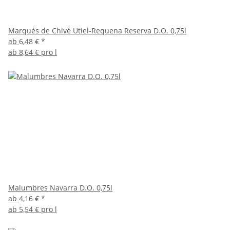
Marqués de Chivé Utiel-Requena Reserva D.O. 0,75l
ab
6,48 €
*
ab
8,64 € pro l
Malumbres Navarra D.O. 0,75l
ab
4,16 €
*
ab
5,54 € pro l