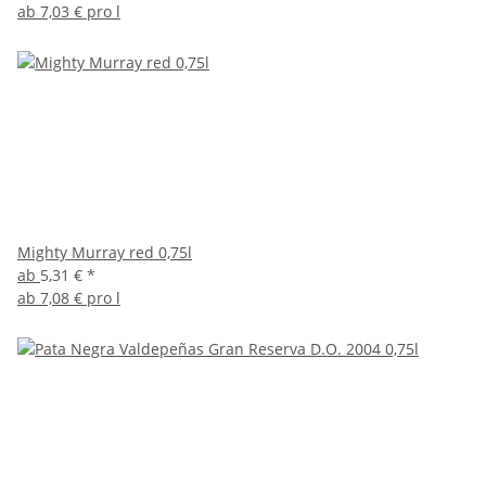
ab
7,03 € pro l
Mighty Murray red 0,75l
ab
5,31 €
*
ab
7,08 € pro l