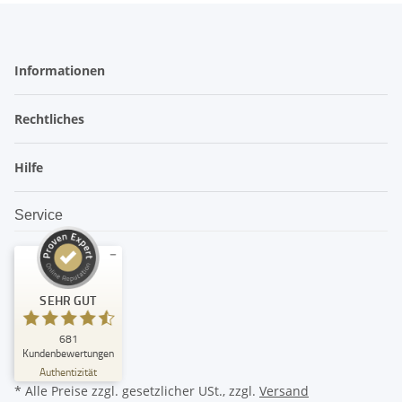
Informationen
Rechtliches
Hilfe
Service
Kundenbewertungen und Erfahrungen zu
SEHR GUT
amandoo
SEHR GUT
681
%
99
Kundenbewertungen
Empfehlungen auf
Authentizität
ProvenExpert.com
5,00
/
4,74
* Alle Preise zzgl. gesetzlicher USt., zzgl.
Versand