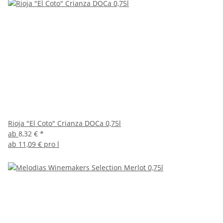
Rioja "El Coto" Crianza DOCa 0,75l
ab
8,32 €
*
ab
11,09 € pro l