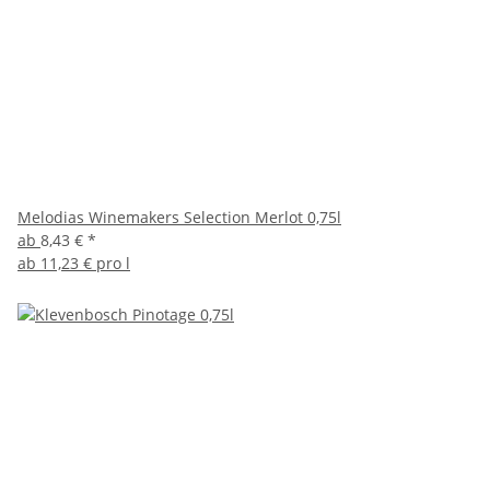
Melodias Winemakers Selection Merlot 0,75l
ab
8,43 €
*
ab
11,23 € pro l