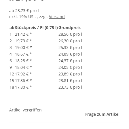
ab
23,73 € pro l
exkl. 19% USt. , zzgl.
Versand
ab
Stückpreis / Fl (0,75 l)
Grundpreis
1
21,42 €
*
28,56 € pro l
2
19,73 €
*
26,30 € pro l
3
19,00 €
*
25,33 € pro l
4
18,67 €
*
24,89 € pro l
6
18,28 €
*
24,37 € pro l
9
18,04 €
*
24,05 € pro l
12
17,92 €
*
23,89 € pro l
15
17,86 €
*
23,81 € pro l
18
17,80 €
*
23,73 € pro l
Artikel vergriffen
Frage zum Artikel