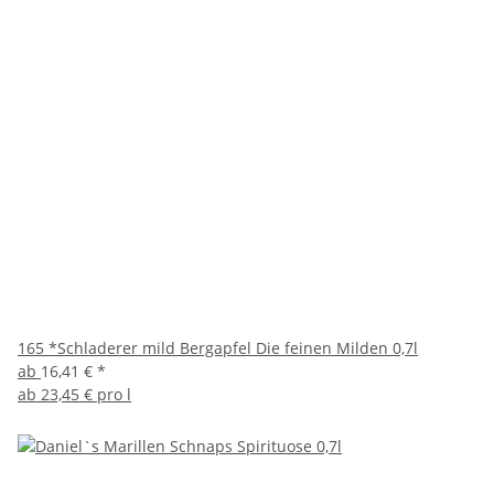
165 *Schladerer mild Bergapfel Die feinen Milden 0,7l
ab
16,41 €
*
ab
23,45 € pro l