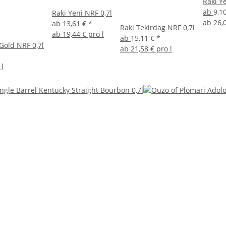
Raki Ye
ab
9,1
Raki Yeni NRF 0,7l
ab
26,
ab
13,61 €
*
Raki Tekirdag NRF 0,7l
ab
19,44 € pro l
ab
15,11 €
*
Gold NRF 0,7l
ab
21,58 € pro l
 l