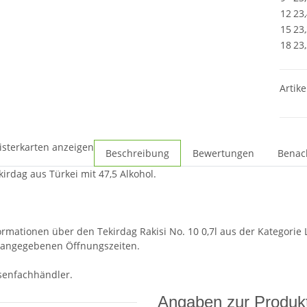
12
23
15
23
18
23
Artike
isterkarten anzeigen
Beschreibung
Bewertungen
Benac
kirdag aus Türkei mit 47,5 Alkohol.
ormationen über den Tekirdag Rakisi No. 10 0,7l aus der Kategorie 
 angegebenen Öffnungszeiten.
osenfachhändler.
Angaben zur Produkt