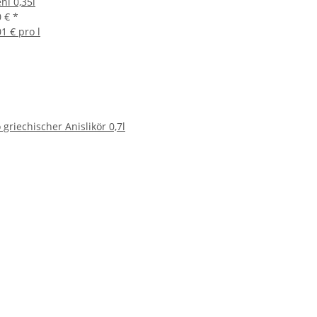
ni 0,35l
0 €
*
01 € pro l