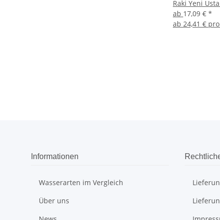
Raki Yeni Usta
ab
17,09 €
*
ab
24,41 € pro
Informationen
Rechtlich
Wasserarten im Vergleich
Lieferu
Über uns
Lieferu
News
Impres