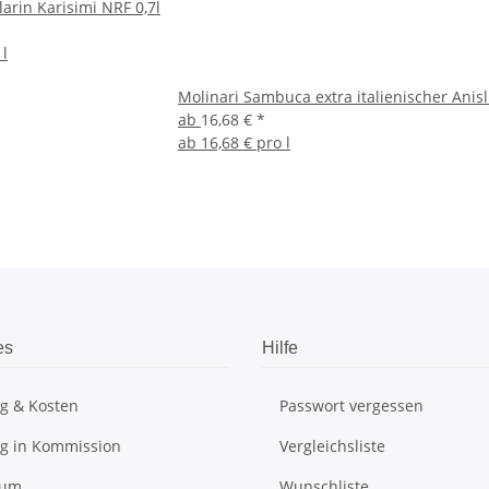
larin Karisimi NRF 0,7l
 l
Molinari Sambuca extra italienischer Anisl
ab
16,68 €
*
ab
16,68 € pro l
es
Hilfe
ng & Kosten
Passwort vergessen
ng in Kommission
Vergleichsliste
sum
Wunschliste