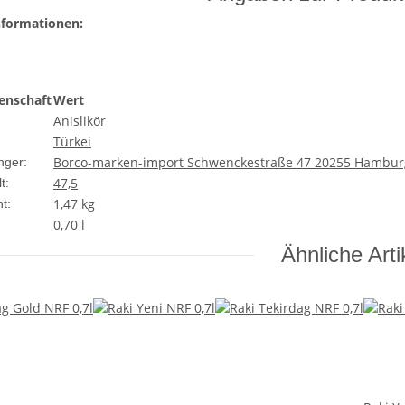
nformationen:
enschaft
Wert
Anislikör
Türkei
Borco-marken-import Schwenckestraße 47 20255 Hambur
nger:
47,5
t:
1,47
kg
t:
0,70 l
Ähnliche Arti