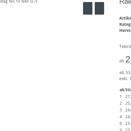
Rak
Arti
Kateg
Herste
Tekird
2
ab
ab
33,
exkl. 
ab
Stü
1
27
2
25
3
24
4
24
6
23
9
23