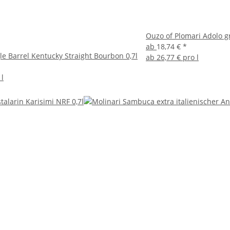
Ouzo of Plomari Adolo gr
ab
18,74 €
*
le Barrel Kentucky Straight Bourbon 0,7l
ab
26,77 € pro l
 l