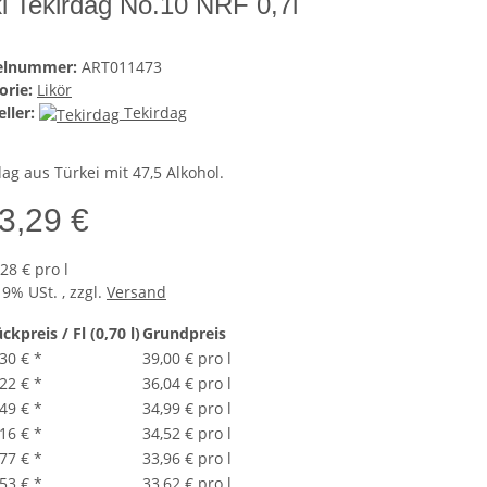
i Tekirdag No.10 NRF 0,7l
kelnummer:
ART011473
orie:
Likör
ller:
Tekirdag
ag aus Türkei mit 47,5 Alkohol.
3,29 €
28 € pro l
19% USt. , zzgl.
Versand
ckpreis / Fl (0,70 l)
Grundpreis
,30 €
*
39,00 € pro l
,22 €
*
36,04 € pro l
,49 €
*
34,99 € pro l
,16 €
*
34,52 € pro l
,77 €
*
33,96 € pro l
,53 €
*
33,62 € pro l