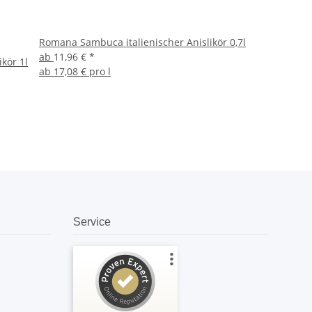
Romana Sambuca italienischer Anislikör 0,7l
ab
11,96 €
*
ikör 1l
ab
17,08 € pro l
Service
Kundenbewertungen und Erfahrungen zu
amandoo