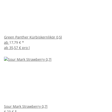
Green Panther Kürbiskernlikör 0,5l
ab
17,79 €
*
ab
35,57 € pro l
Sour Mark Strawberry 0,7l
6,23 €
*