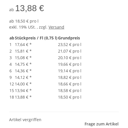
13,88 €
ab
ab
18,50 € pro l
exkl. 19% USt. , zzgl.
Versand
ab
Stückpreis / Fl (0,75 l)
Grundpreis
1
17,64 €
*
23,52 € pro l
2
15,81 €
*
21,07 € pro l
3
15,08 €
*
20,10 € pro l
4
14,75 €
*
19,66 € pro l
6
14,36 €
*
19,14 € pro l
9
14,12 €
*
18,82 € pro l
12
14,00 €
*
18,66 € pro l
15
13,94 €
*
18,58 € pro l
18
13,88 €
*
18,50 € pro l
Artikel vergriffen
Frage zum Artikel