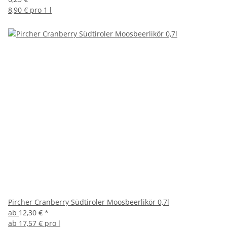
8,90 € pro 1 l
Pircher Cranberry Südtiroler Moosbeerlikör 0,7l
ab
12,30 €
*
ab
17,57 € pro l