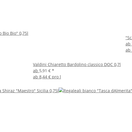
 Bio Bio" 0,75l
"Sc
ab
ab
Valdini Chiaretto Bardolino classico DOC 0,7l
ab
5,91 €
*
ab
8,44 € pro l