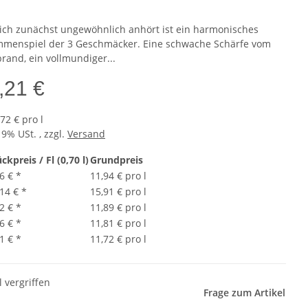
ich zunächst ungewöhnlich anhört ist ein harmonisches
menspiel der 3 Geschmäcker. Eine schwache Schärfe vom
rand, ein vollmundiger...
,21 €
72 € pro l
19% USt. , zzgl.
Versand
ckpreis / Fl (0,70 l)
Grundpreis
6 €
*
11,94 € pro l
,14 €
*
15,91 € pro l
2 €
*
11,89 € pro l
6 €
*
11,81 € pro l
1 €
*
11,72 € pro l
l vergriffen
Frage zum Artikel