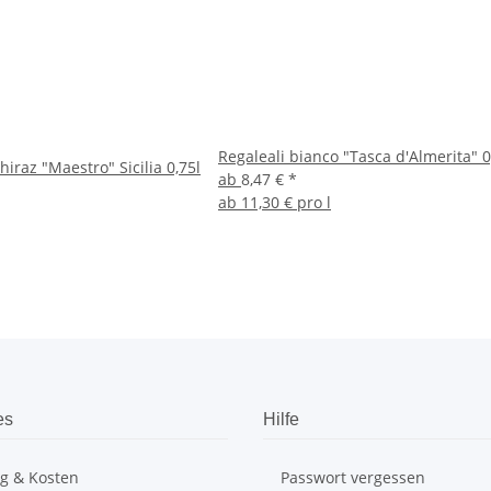
Regaleali bianco "Tasca d'Almerita" 0
hiraz "Maestro" Sicilia 0,75l
ab
8,47 €
*
ab
11,30 € pro l
es
Hilfe
ng & Kosten
Passwort vergessen