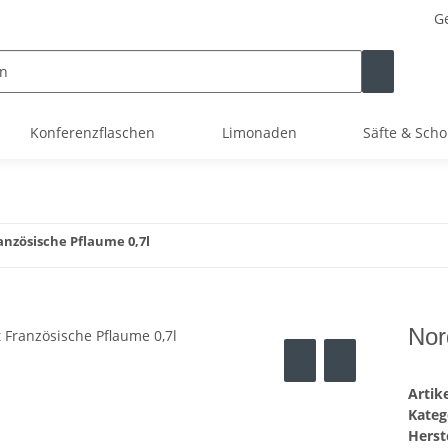
Ge
Konferenzflaschen
Limonaden
Säfte & Scho
nzösische Pflaume 0,7l
Nor
Arti
Kateg
Herste