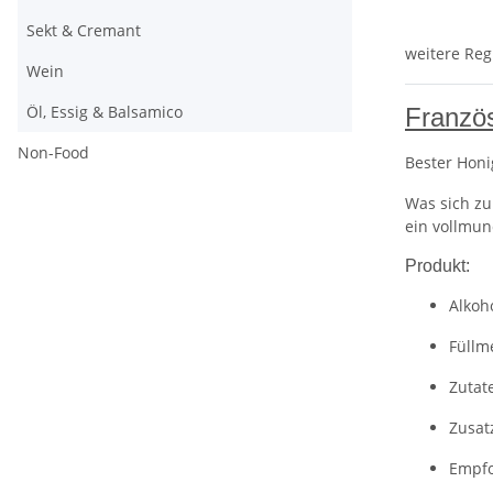
Sekt & Cremant
weitere Reg
Wein
Öl, Essig & Balsamico
Franzö
Non-Food
Bester Honi
Was sich z
ein vollmu
Produkt:
Alkoh
Füllme
Zutat
Zusatz
Empfo