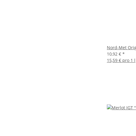
Nord-Met Orig
10,92 €
*
15,59 € pro 1 l