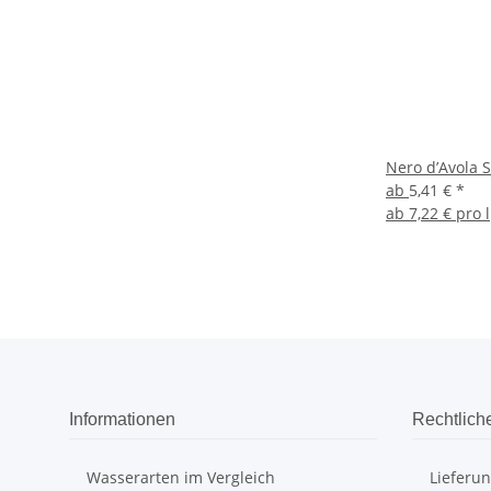
Nero d’Avola S
ab
5,41 €
*
ab
7,22 € pro l
Informationen
Rechtlich
Wasserarten im Vergleich
Lieferu