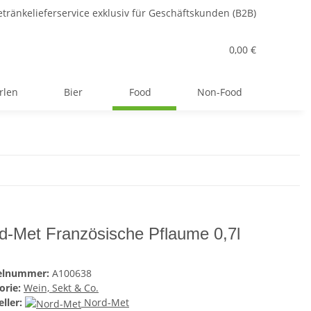
tränkelieferservice exklusiv für Geschäftskunden (B2B)
0,00 €
rlen
Bier
Food
Non-Food
d-Met Französische Pflaume 0,7l
kelnummer:
A100638
orie:
Wein, Sekt & Co.
ller:
Nord-Met