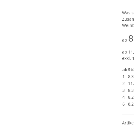
Was s
Zusam
Weinb
8
ab
ab
11,
exkl. 
ab
Stü
1
8,3
2
11
3
8,3
4
8,2
6
8,2
Artike