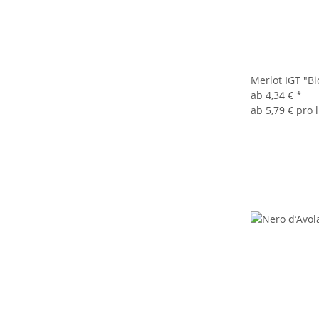
Merlot IGT "Bio
ab
4,34 €
*
ab
5,79 € pro l