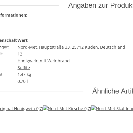
Angaben zur Produkt
nformationen:
enschaft
Wert
Nord-Met, Hauptstraße 33, 25712 Kuden, Deutschland
nger:
12
t:
Honigwein mit Weinbrand
Sulfite
1,47
kg
t:
0,70 l
Ähnliche Arti