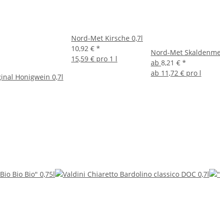
Nord-Met Kirsche 0,7l
10,92 €
*
Nord-Met Skaldenmet
15,59 € pro 1 l
ab
8,21 €
*
ab
11,72 € pro l
inal Honigwein 0,7l