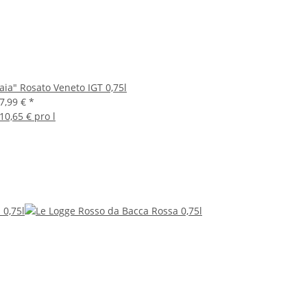
aia" Rosato Veneto IGT 0,75l
7,99 €
*
10,65 € pro l