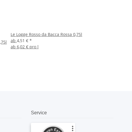
Le Logge Rosso da Bacca Rossa 0,75l
ab
4,51 €
*
,75l
ab
6,02 € pro l
Service