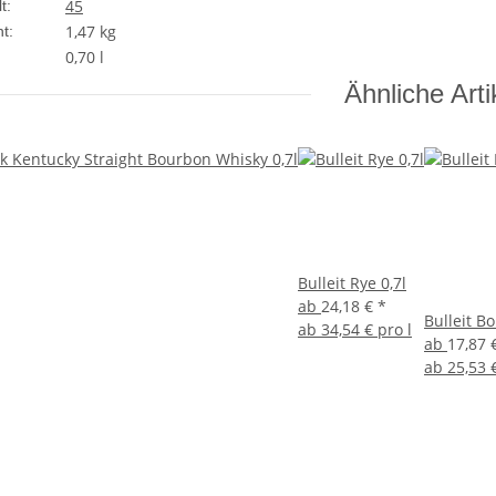
45
t:
1,47
kg
t:
0,70 l
Ähnliche Arti
Bulleit Rye 0,7l
ab
24,18 €
*
Bulleit B
ab
34,54 € pro l
ab
17,87 
ab
25,53 