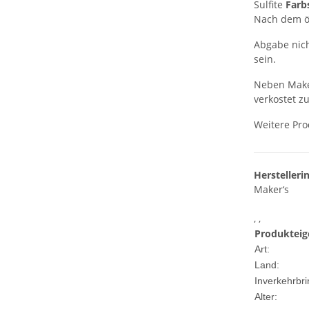
Sulfite
Farb
Nach dem öf
Abgabe nich
sein.
Neben Maker
verkostet z
Weitere Pro
Herstelleri
Maker‘s
, ,
Produkteig
Art:
Land:
Inverkehrbri
Alter: