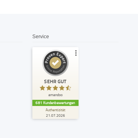
Service
Kundenbewertungen und Erfahrungen zu
amandoo
SEHR GUT
%
99
SEHR GUT
Empfehlungen auf
amandoo
ProvenExpert.com
5,00
/
4,74
681
Kundenbewertungen
Authentizität
299
382
21.07.2026
7
Bewertungen von
Bewertungen auf
anderen Quellen
ProvenExpert.com