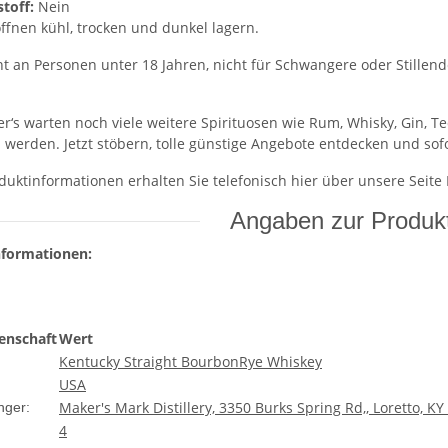
stoff:
Nein
fnen kühl, trocken und dunkel lagern.
t an Personen unter 18 Jahren, nicht für Schwangere oder Stillende 
‘s warten noch viele weitere Spirituosen wie Rum, Whisky, Gin, T
u werden. Jetzt stöbern, tolle günstige Angebote entdecken und sof
duktinformationen erhalten Sie telefonisch hier über unsere Seite
Angaben zur Produkt
nformationen:
enschaft
Wert
Kentucky Straight Bourbon
Rye Whiskey
USA
Maker's Mark Distillery, 3350 Burks Spring Rd,, Loretto, K
nger:
4