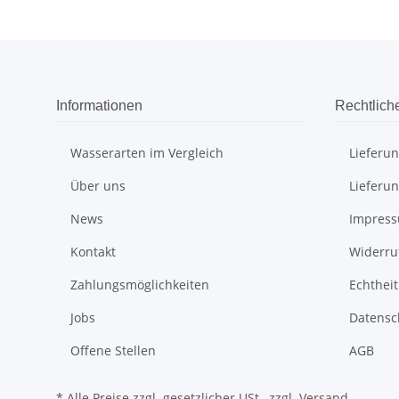
Informationen
Rechtlich
Wasserarten im Vergleich
Lieferu
Über uns
Lieferu
News
Impres
Kontakt
Widerru
Zahlungsmöglichkeiten
Echthei
Jobs
Datensc
Offene Stellen
AGB
* Alle Preise zzgl. gesetzlicher USt., zzgl.
Versand