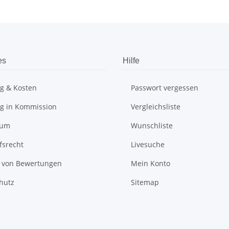
es
Hilfe
ng & Kosten
Passwort vergessen
ng in Kommission
Vergleichsliste
sum
Wunschliste
fsrecht
Livesuche
t von Bewertungen
Mein Konto
hutz
Sitemap