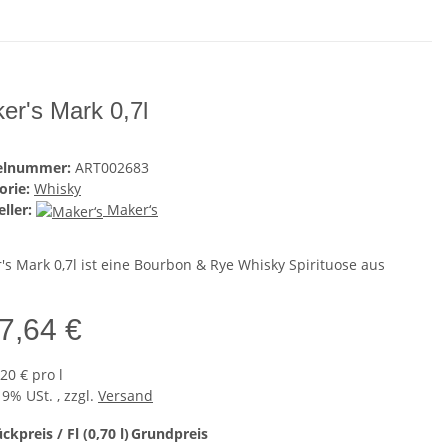
er's Mark 0,7l
kelnummer:
ART002683
orie:
Whisky
ller:
Maker‘s
's Mark 0,7l ist eine Bourbon & Rye Whisky Spirituose aus
7,64 €
20 € pro l
19% USt. , zzgl.
Versand
ckpreis / Fl (0,70 l)
Grundpreis