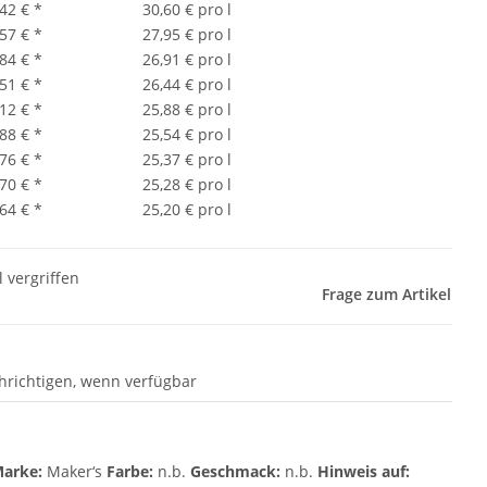
,42 €
*
30,60 € pro l
,57 €
*
27,95 € pro l
,84 €
*
26,91 € pro l
,51 €
*
26,44 € pro l
,12 €
*
25,88 € pro l
,88 €
*
25,54 € pro l
,76 €
*
25,37 € pro l
,70 €
*
25,28 € pro l
,64 €
*
25,20 € pro l
l vergriffen
Frage zum Artikel
hrichtigen, wenn verfügbar
Marke:
Maker‘s
Farbe:
n.b.
Geschmack:
n.b.
Hinweis auf: