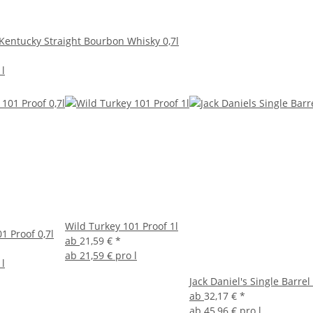
Kentucky Straight Bourbon Whisky 0,7l
 l
Wild Turkey 101 Proof 1l
1 Proof 0,7l
ab
21,59 €
*
ab
21,59 € pro l
 l
Jack Daniel's Single Barrel 
ab
32,17 €
*
ab
45,96 € pro l