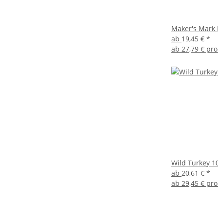
Maker's Mark 
ab
19,45 €
*
ab
27,79 € pro
Wild Turkey 10
ab
20,61 €
*
ab
29,45 € pro