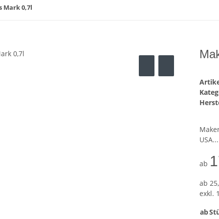
 Mark 0,7l
Mak
Arti
Kateg
Herste
Maker
USA...
1
ab
ab
25,
exkl. 
ab
Stü