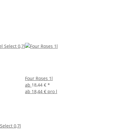
Four Roses 1l
ab
18,44 €
*
ab
18,44 € pro l
Select 0,7l