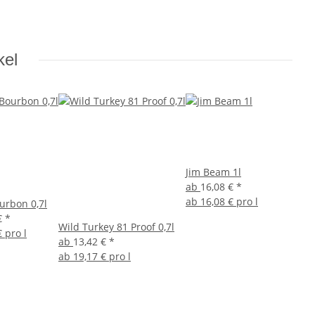
kel
Jim Beam 1l
ab
16,08 €
*
ab
16,08 € pro l
ourbon 0,7l
€
*
Wild Turkey 81 Proof 0,7l
€ pro l
ab
13,42 €
*
ab
19,17 € pro l