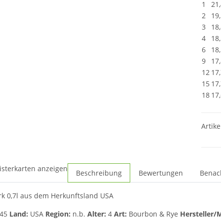
1
21
2
19
3
18
4
18
6
18
9
17
12
17
15
17
18
17
Artike
isterkarten anzeigen
Beschreibung
Bewertungen
Benac
k 0,7l aus dem Herkunftsland USA
45
Land:
USA
Region:
n.b.
Alter:
4
Art:
Bourbon & Rye
Hersteller/