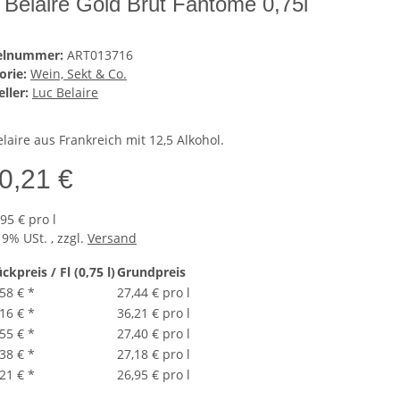
 Belaire Gold Brut Fantome 0,75l
kelnummer:
ART013716
orie:
Wein, Sekt & Co.
ller:
Luc Belaire
laire aus Frankreich mit 12,5 Alkohol.
0,21 €
95 € pro l
19% USt. , zzgl.
Versand
ckpreis / Fl (0,75 l)
Grundpreis
,58 €
*
27,44 € pro l
,16 €
*
36,21 € pro l
,55 €
*
27,40 € pro l
,38 €
*
27,18 € pro l
,21 €
*
26,95 € pro l