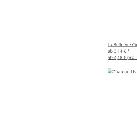
La Belle Vie C
ab
3,14 €
*
ab
4,18 € pro l