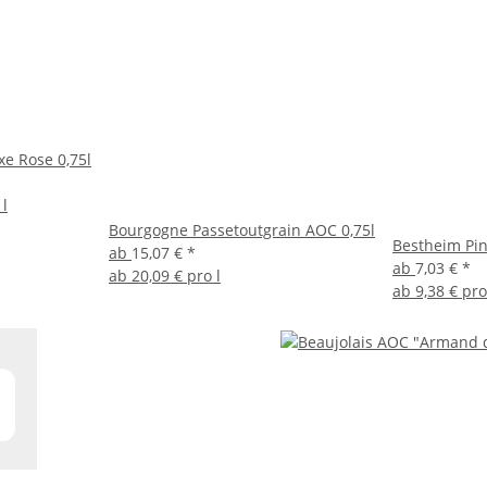
xe Rose 0,75l
 l
Bourgogne Passetoutgrain AOC 0,75l
Bestheim Pin
ab
15,07 €
*
ab
7,03 €
*
ab
20,09 € pro l
ab
9,38 € pro