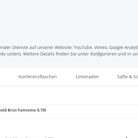
lgender Dienste auf unserer Website: YouTube, Vimeo, Google Analy
nks unten). Weitere Details finden Sie unter
Konfigurieren
und in u
Konferenzflaschen
Limonaden
Säfte & S
Gold Brut Fantome 0,75l