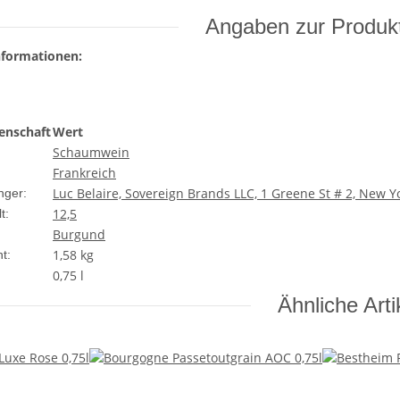
Angaben zur Produkt
nformationen:
enschaft
Wert
Schaumwein
Frankreich
Luc Belaire, Sovereign Brands LLC, 1 Greene St # 2, New Y
nger:
12,5
t:
Burgund
1,58
kg
t:
0,75 l
Ähnliche Arti