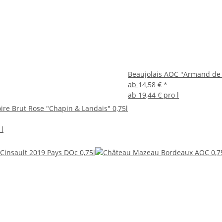
Beaujolais AOC "Armand de 
ab
14,58 €
*
ab
19,44 € pro l
ire Brut Rose "Chapin & Landais" 0,75l
 l