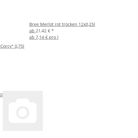
Bree Merlot rot trocken 12x0,25l
ab
21,42 €
*
ab
7,14 € pro l
Corcy" 0,75l