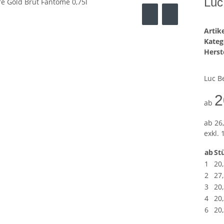
Luc
Arti
Kateg
Herste
Luc Be
2
ab
ab
26,
exkl. 
ab
Stü
1
20
2
27
3
20
4
20
6
20