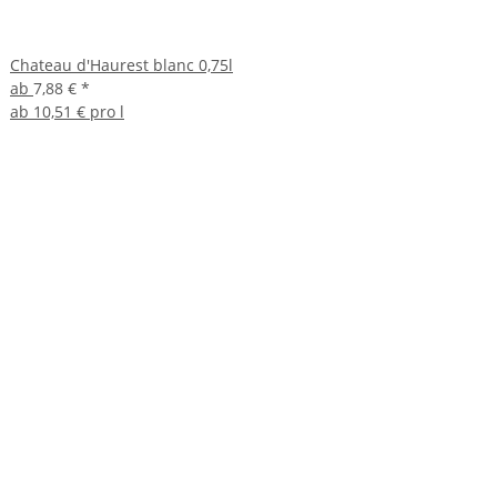
Chateau d'Haurest blanc 0,75l
ab
7,88 €
*
ab
10,51 € pro l