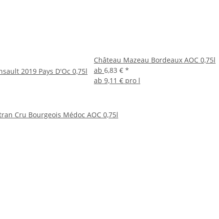
Château Mazeau Bordeaux AOC 0,75l
ab
6,83 €
*
insault 2019 Pays D'Oc 0,75l
ab
9,11 € pro l