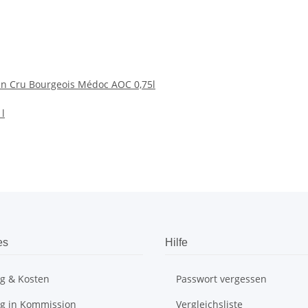
an Cru Bourgeois Médoc AOC 0,75l
 l
es
Hilfe
ng & Kosten
Passwort vergessen
ng in Kommission
Vergleichsliste