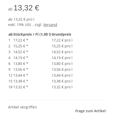
13,32 €
ab
ab
13,32 € pro l
exkl. 19% USt. , zzgl.
Versand
ab
Stückpreis / Fl (1,00 l)
Grundpreis
1
17,22 €
*
17,22 € pro l
2
15,25 €
*
15,25 € pro l
3
14,52 €
*
14,52 € pro l
4
14,19 €
*
14,19 € pro l
6
13,80 €
*
13,80 € pro l
9
13,56 €
*
13,56 € pro l
12
13,44 €
*
13,44 € pro l
15
13,38 €
*
13,38 € pro l
18
13,32 €
*
13,32 € pro l
Artikel vergriffen
Frage zum Artikel