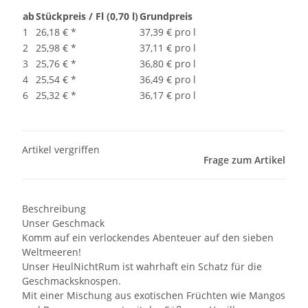
ab
Stückpreis / Fl (0,70 l)
Grundpreis
1
26,18 €
*
37,39 € pro l
2
25,98 €
*
37,11 € pro l
3
25,76 €
*
36,80 € pro l
4
25,54 €
*
36,49 € pro l
6
25,32 €
*
36,17 € pro l
Artikel vergriffen
Frage zum Artikel
Beschreibung
Unser Geschmack
Komm auf ein verlockendes Abenteuer auf den sieben
Weltmeeren!
Unser HeulNichtRum ist wahrhaft ein Schatz für die
Geschmacksknospen.
Mit einer Mischung aus exotischen Früchten wie Mangos