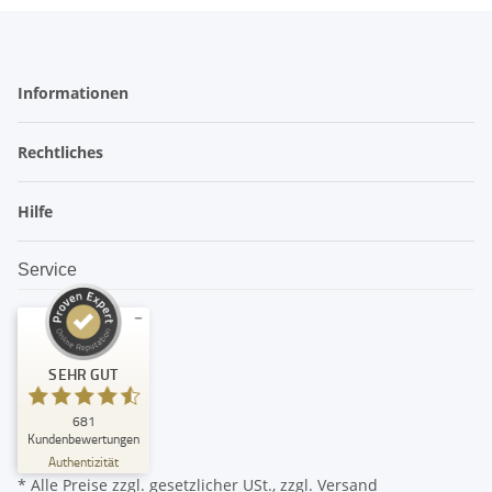
Informationen
Rechtliches
Hilfe
Service
Kundenbewertungen und Erfahrungen zu
SEHR GUT
amandoo
SEHR GUT
681
%
99
Kundenbewertungen
Empfehlungen auf
Authentizität
ProvenExpert.com
5,00
/
4,74
* Alle Preise zzgl. gesetzlicher USt., zzgl.
Versand