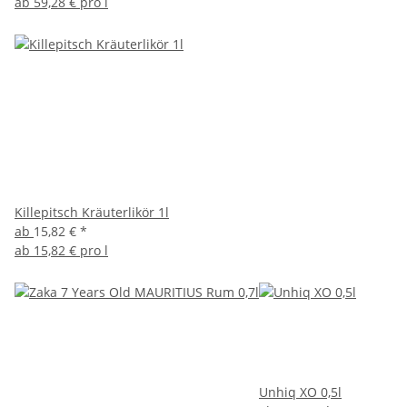
ab
59,28 € pro l
Killepitsch Kräuterlikör 1l
ab
15,82 €
*
ab
15,82 € pro l
Unhiq XO 0,5l