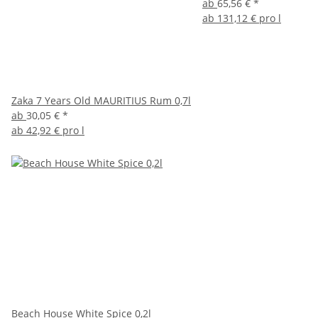
ab
65,56 €
*
ab
131,12 € pro l
Zaka 7 Years Old MAURITIUS Rum 0,7l
ab
30,05 €
*
ab
42,92 € pro l
Beach House White Spice 0,2l