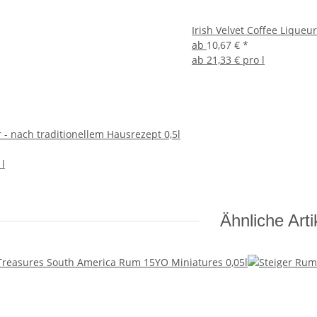
Irish Velvet Coffee Liqueur
ab
10,67 €
*
ab
21,33 € pro l
 - nach traditionellem Hausrezept 0,5l
 l
Ähnliche Arti