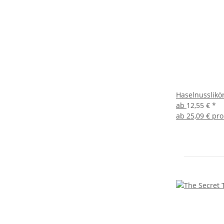
Haselnusslikör
ab
12,55 €
*
ab
25,09 € pro