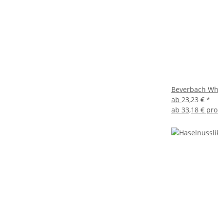
Beverbach Whi
ab
23,23 €
*
ab
33,18 € pro