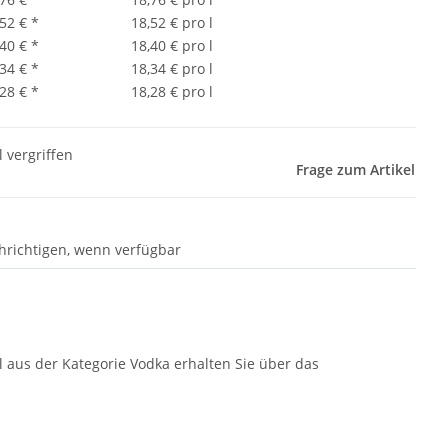
,52 €
*
18,52 € pro l
,40 €
*
18,40 € pro l
,34 €
*
18,34 € pro l
,28 €
*
18,28 € pro l
l vergriffen
Frage zum Artikel
hrichtigen, wenn verfügbar
 aus der Kategorie Vodka erhalten Sie über das