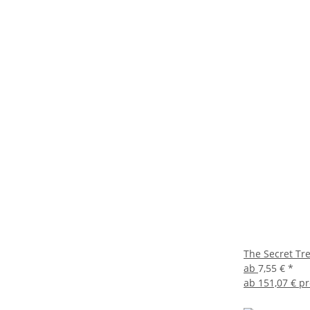
The Secret Tr
ab
7,55 €
*
ab
151,07 € pr