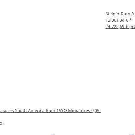
Steiger Rum 0,
12.361,34 €
*
24.722,69 € pro
easures South America Rum 15YO Miniatures 0,05l
o l