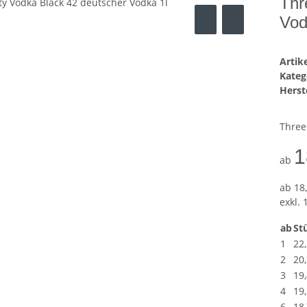
Thr
Vod
Arti
Kateg
Herste
Three
1
ab
ab
18,
exkl. 
ab
Stü
1
22
2
20
3
19
4
19
6
18