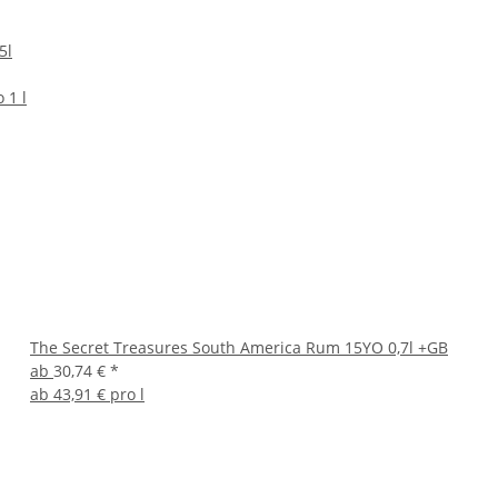
5l
 1 l
The Secret Treasures South America Rum 15YO 0,7l +GB
ab
30,74 €
*
ab
43,91 € pro l