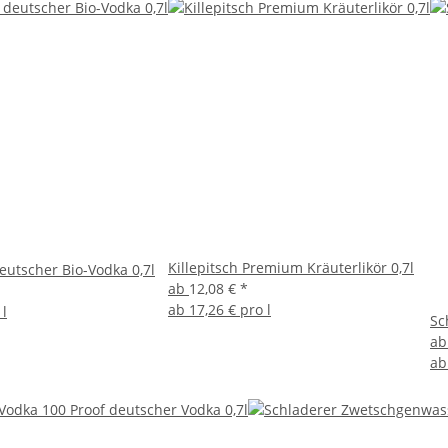
Killepitsch Premium Kräuterlikör 0,7l
eutscher Bio-Vodka 0,7l
ab
12,08 €
*
ab
17,26 € pro l
 l
Sc
a
a