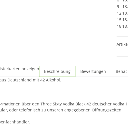
9
18
12
18
15
18
18
18
Artike
isterkarten anzeigen
Beschreibung
Bewertungen
Benac
 aus Deutschland mit 42 Alkohol.
ormationen über den Three Sixty Vodka Black 42 deutscher Vodka 1l
lar, oder telefonisch zu unseren angegebenen Öffnungszeiten.
osenfachhändler.