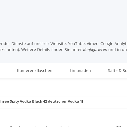
lgender Dienste auf unserer Website: YouTube, Vimeo, Google Analy
nks unten). Weitere Details finden Sie unter
Konfigurieren
und in u
Konferenzflaschen
Limonaden
Säfte & S
hree Sixty Vodka Black 42 deutscher Vodka 1l