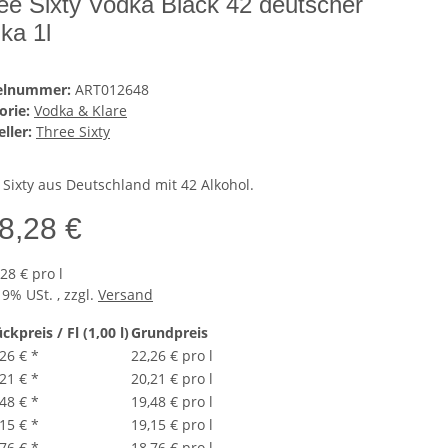
ee Sixty Vodka Black 42 deutscher
ka 1l
kelnummer:
ART012648
orie:
Vodka & Klare
ller:
Three Sixty
 Sixty aus Deutschland mit 42 Alkohol.
8,28 €
28 € pro l
19% USt. , zzgl.
Versand
ckpreis / Fl (1,00 l)
Grundpreis
,26 €
*
22,26 € pro l
,21 €
*
20,21 € pro l
,48 €
*
19,48 € pro l
,15 €
*
19,15 € pro l
,76 €
*
18,76 € pro l