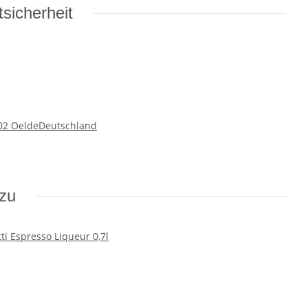
sicherheit
302 OeldeDeutschland
azu