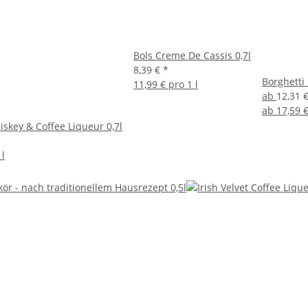
Bols Creme De Cassis 0,7l
8,39 €
*
Borghetti
11,99 € pro 1 l
ab
12,31 
ab
17,59 €
skey & Coffee Liqueur 0,7l
 l