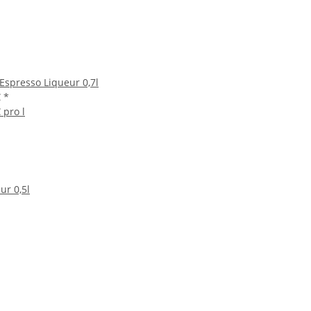
 Espresso Liqueur 0,7l
€
*
 pro l