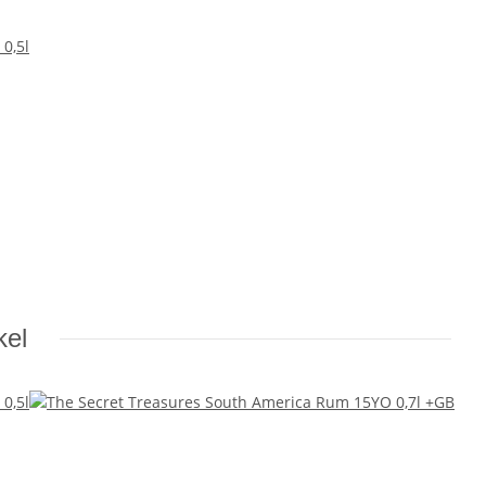
 0,5l
kel