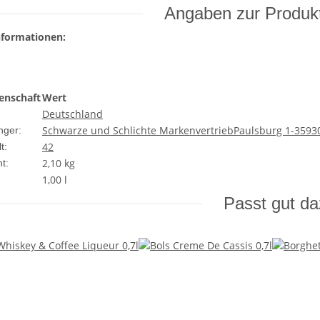
Angaben zur Produkt
nformationen:
enschaft
Wert
Deutschland
Schwarze und Schlichte MarkenvertriebPaulsburg 1-359
nger:
42
t:
2,10
kg
t:
1,00 l
Passt gut d