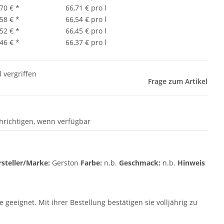
,70 €
*
66,71 € pro l
,58 €
*
66,54 € pro l
,52 €
*
66,45 € pro l
,46 €
*
66,37 € pro l
l vergriffen
Frage zum Artikel
hrichtigen, wenn verfügbar
rsteller/Marke:
Gerston
Farbe:
n.b.
Geschmack:
n.b.
Hinweis
geeignet. Mit ihrer Bestellung bestätigen sie volljährig zu