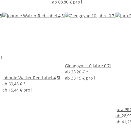
ab
68,80 € pro l
 l
Glengoyne 10 Jahre 0,7l
ab
23,20 €
*
Johnnie Walker Red Label 4,5l
ab
33,15 € pro l
ab
69,48 €
*
ab
15,44 € pro l
Jura PR
ab
28,9
ab
41,28