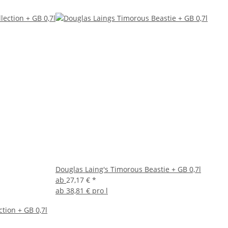
Douglas Laing's Timorous Beastie + GB 0,7l
ab
27,17 €
*
ab
38,81 € pro l
ction + GB 0,7l