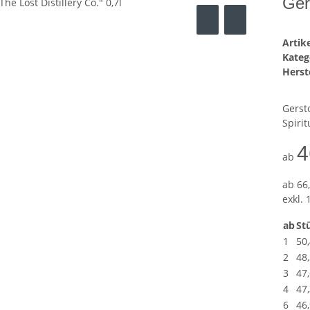
Ger
Arti
Kateg
Herste
Gersto
Spirit
4
ab
ab
66,
exkl. 
ab
Stü
1
50
2
48
3
47
4
47
6
46