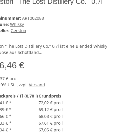
ston "The Lost Distillery Co." 0,7l
kelnummer:
ART002088
orie:
Whisky
ller:
Gerston
n "The Lost Distillery Co." 0,7l ist eine Blended Whisky
uose aus Schottland...
6,46 €
37 € pro l
19% USt. , zzgl.
Versand
ckpreis / Fl (0,70 l)
Grundpreis
,41 €
*
72,02 € pro l
,39 €
*
69,12 € pro l
,66 €
*
68,08 € pro l
,33 €
*
67,61 € pro l
,94 €
*
67,05 € pro l