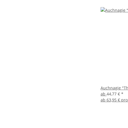
Auchnagie "The
ab
44,77 €
*
ab
63,95 € pro