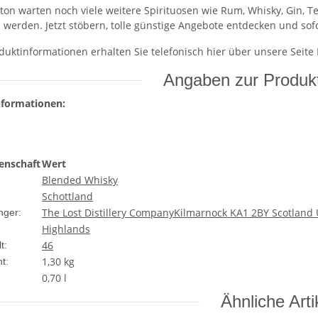
on warten noch viele weitere Spirituosen wie Rum, Whisky, Gin, T
u werden. Jetzt stöbern, tolle günstige Angebote entdecken und sof
duktinformationen erhalten Sie telefonisch hier über unsere Seite
Angaben zur Produkt
nformationen:
enschaft
Wert
Blended Whisky
Schottland
The Lost Distillery CompanyKilmarnock KA1 2BY Scotland
nger:
Highlands
46
t:
1,30
kg
t:
0,70 l
Ähnliche Arti