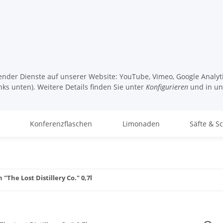
lgender Dienste auf unserer Website: YouTube, Vimeo, Google Analy
nks unten). Weitere Details finden Sie unter
Konfigurieren
und in u
Konferenzflaschen
Limonaden
Säfte & S
 "The Lost Distillery Co." 0,7l