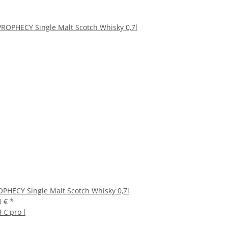
OPHECY Single Malt Scotch Whisky 0,7l
0 €
*
 € pro l