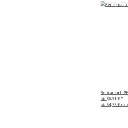
Benromach PE
ab
38,31 €
*
ab
54,73 € pro