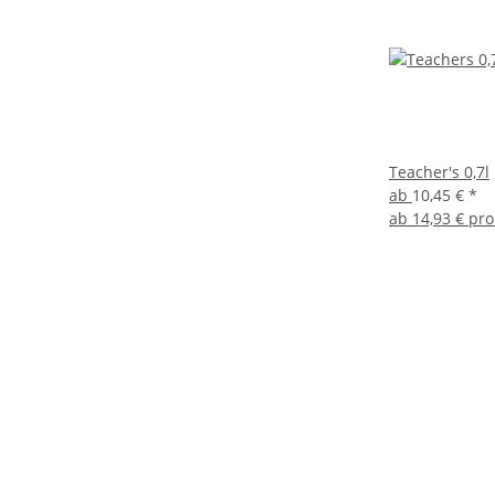
Teacher's 0,7l
ab
10,45 €
*
ab
14,93 € pro