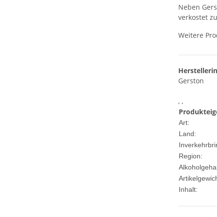
Neben Gerst
verkostet z
Weitere Pro
Herstelleri
Gerston
, ,
Produkteig
Art:
Land:
Inverkehrbri
Region:
Alkoholgehal
Artikelgewich
Inhalt: