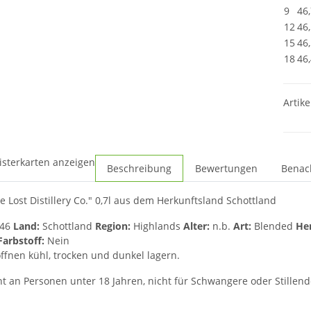
9
46
12
46
15
46
18
46
Artike
isterkarten anzeigen
Beschreibung
Bewertungen
Benac
e Lost Distillery Co." 0,7l aus dem Herkunftsland Schottland
46
Land:
Schottland
Region:
Highlands
Alter:
n.b.
Art:
Blended
He
Farbstoff:
Nein
fnen kühl, trocken und dunkel lagern.
t an Personen unter 18 Jahren, nicht für Schwangere oder Stillende 