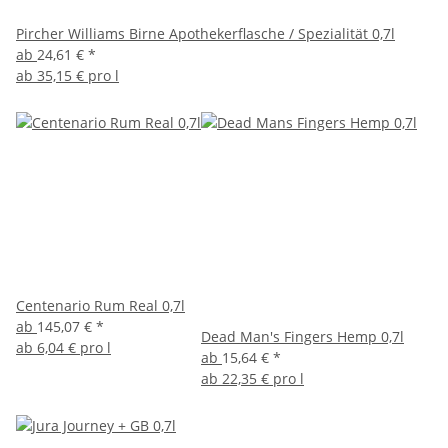
Pircher Williams Birne Apothekerflasche / Spezialität 0,7l
ab
24,61 €
*
ab
35,15 € pro l
Centenario Rum Real 0,7l
ab
145,07 €
*
Dead Man's Fingers Hemp 0,7l
ab
6,04 € pro l
ab
15,64 €
*
ab
22,35 € pro l