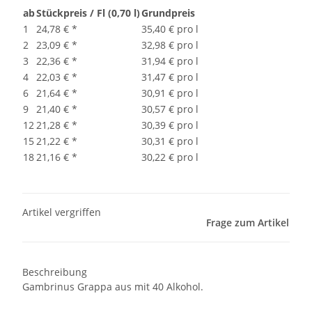
ab
Stückpreis / Fl (0,70 l)
Grundpreis
1
24,78 €
*
35,40 € pro l
2
23,09 €
*
32,98 € pro l
3
22,36 €
*
31,94 € pro l
4
22,03 €
*
31,47 € pro l
6
21,64 €
*
30,91 € pro l
9
21,40 €
*
30,57 € pro l
12
21,28 €
*
30,39 € pro l
15
21,22 €
*
30,31 € pro l
18
21,16 €
*
30,22 € pro l
Artikel vergriffen
Frage zum Artikel
Beschreibung
Gambrinus Grappa aus mit 40 Alkohol.