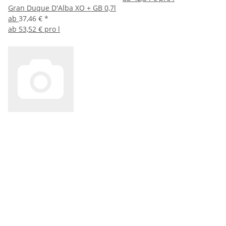
Gran Duque D'Alba XO + GB 0,7l
ab
37,46 €
*
ab
53,52 € pro l