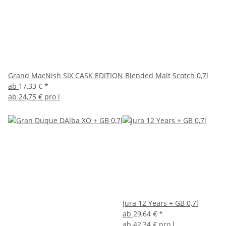
Grand MacNish SIX CASK EDITION Blended Malt Scotch 0,7l
ab
17,33 €
*
ab
24,75 € pro l
Jura 12 Years + GB 0,7l
ab
29,64 €
*
ab
42,34 € pro l