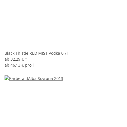
Black Thistle RED MIST Vodka 0,7l
ab
32,29 €
*
ab
46,13 € pro l