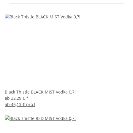
Black Thistle BLACK MIST Vodka 0,7l
ab
32,29 €
*
ab
46,13 € pro l