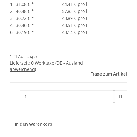
1
31,08 €
*
44,41 € pro l
2
40,48 €
*
57,83 € pro l
3
30,72 €
*
43,89 € pro l
4
30,46 €
*
43,51 € pro l
6
30,19 €
*
43,14 € pro l
1 Fl Auf Lager
Lieferzeit:
0 Werktage
(DE - Ausland
abweichend)
Frage zum Artikel
Fl
In den Warenkorb