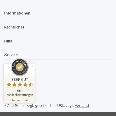
Informationen
Rechtliches
Hilfe
Service
Kundenbewertungen und Erfahrungen zu
SEHR GUT
amandoo
SEHR GUT
681
%
99
Kundenbewertungen
Empfehlungen auf
Authentizität
ProvenExpert.com
5,00
/
4,74
* Alle Preise zzgl. gesetzlicher USt., zzgl.
Versand
382
299