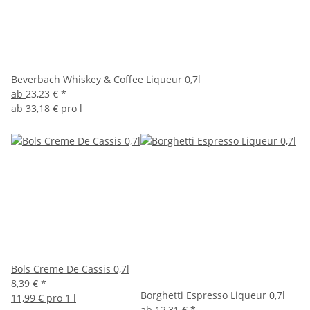
Beverbach Whiskey & Coffee Liqueur 0,7l
ab
23,23 €
*
ab
33,18 € pro l
Bols Creme De Cassis 0,7l
8,39 €
*
Borghetti Espresso Liqueur 0,7l
11,99 € pro 1 l
ab
12,31 €
*