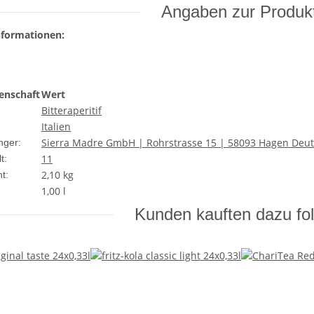
Angaben zur Produkt
nformationen:
enschaft
Wert
Bitteraperitif
Italien
Sierra Madre GmbH | Rohrstrasse 15 | 58093 Hagen Deu
nger:
11
t:
2,10
kg
t:
1,00 l
Kunden kauften dazu fol