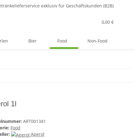
tränkelieferservice exklusiv für Geschäftskunden (B2B)
0,00 €
rlen
Bier
Food
Non-Food
rol 1l
kelnummer:
ART001341
orie:
Food
ller:
Aperol