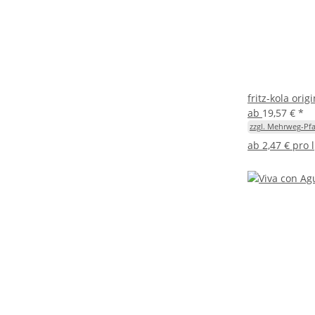
fritz-kola orig
ab
19,57 €
*
zzgl. Mehrweg-Pfa
ab
2,47 € pro l