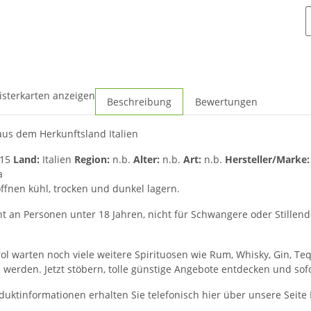
isterkarten anzeigen
Beschreibung
Bewertungen
 aus dem Herkunftsland Italien
15
Land:
Italien
Region:
n.b.
Alter:
n.b.
Art:
n.b.
Hersteller/Marke
a
fnen kühl, trocken und dunkel lagern.
t an Personen unter 18 Jahren, nicht für Schwangere oder Stillende 
l warten noch viele weitere Spirituosen wie Rum, Whisky, Gin, Te
u werden. Jetzt stöbern, tolle günstige Angebote entdecken und sof
duktinformationen erhalten Sie telefonisch hier über unsere Seite