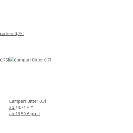
rocken 0,75l
Campari Bitter 0,7l
ab
13,71 €
*
ab
19,59 € pro l