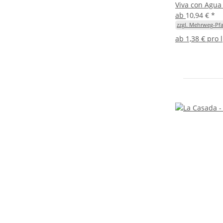
Viva con Agua 
ab
10,94 €
*
zzgl. Mehrweg-Pfa
ab
1,38 € pro l