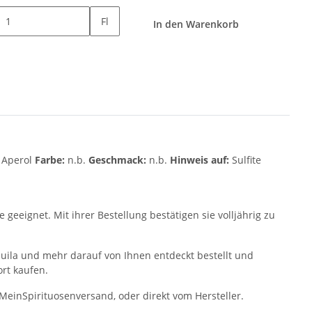
Fl
In den Warenkorb
:
Aperol
Farbe:
n.b.
Geschmack:
n.b.
Hinweis auf:
Sulfite
geeignet. Mit ihrer Bestellung bestätigen sie volljährig zu
quila und mehr darauf von Ihnen entdeckt bestellt und
ort kaufen.
 MeinSpirituosenversand, oder direkt vom Hersteller.