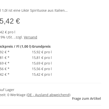
 1,0l ist eine Likör Spirituose aus Italien...
5,42 €
42 € pro l
19% USt. , zzgl.
Versand
ckpreis / Fl (1,00 l)
Grundpreis
,92 €
*
15,92 € pro l
,81 €
*
15,81 € pro l
,69 €
*
15,69 € pro l
,56 €
*
15,56 € pro l
,42 €
*
15,42 € pro l
Auf Lager
zeit:
0 Werktage
(DE - Ausland abweichend)
Frage zum Artikel