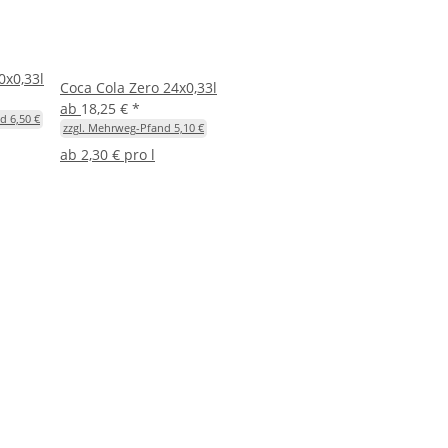
0x0,33l
Coca Cola Zero 24x0,33l
ab
18,25 €
*
d 6,50 €
zzgl. Mehrweg-Pfand 5,10 €
ab
2,30 € pro l