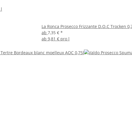
 l
La Ronca Prosecco Frizzante D.O.C Trocken 0,
ab
7,35 €
*
ab
9,81 € pro l