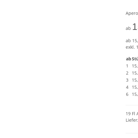
Aperol
1
ab
ab
15,
exkl. 
ab
Stü
1
15
2
15
3
15
4
15
6
15
19 Fl 
Liefer