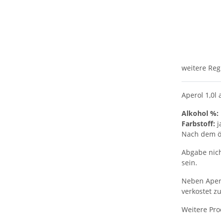
weitere Reg
Aperol 1,0l
Alkohol %:
Farbstoff:
j
Nach dem öf
Abgabe nich
sein.
Neben Apero
verkostet z
Weitere Pro