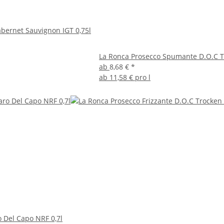
abernet Sauvignon IGT 0,75l
La Ronca Prosecco Spumante D.O.C T
ab
8,68 €
*
ab
11,58 € pro l
 Del Capo NRF 0,7l