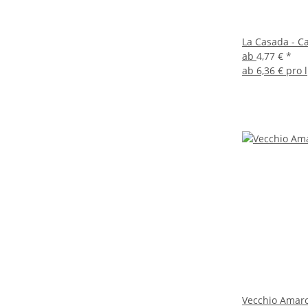
La Casada - C
ab
4,77 €
*
ab
6,36 € pro l
Vecchio Amaro