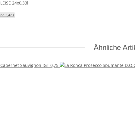
LEISE 24x0,33l
nd 3,42 €
Ähnliche Arti