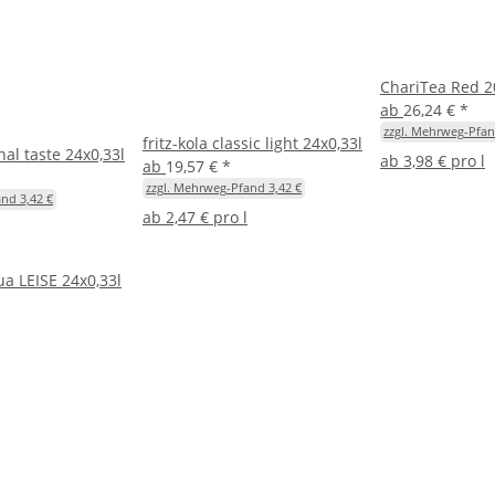
ChariTea Red 2
ab
26,24 €
*
zzgl. Mehrweg-Pfan
fritz-kola classic light 24x0,33l
inal taste 24x0,33l
ab
3,98 € pro l
ab
19,57 €
*
zzgl. Mehrweg-Pfand 3,42 €
nd 3,42 €
ab
2,47 € pro l