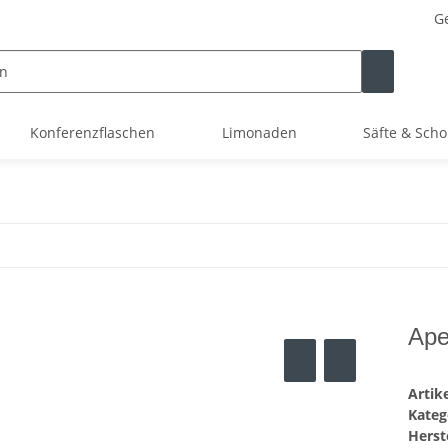
Ge
Konferenzflaschen
Limonaden
Säfte & Scho
Ape
Arti
Kateg
Herste