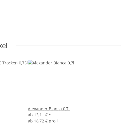
kel
Alexander Bianca 0,7l
ab
13,11 €
*
ab
18,72 € pro l