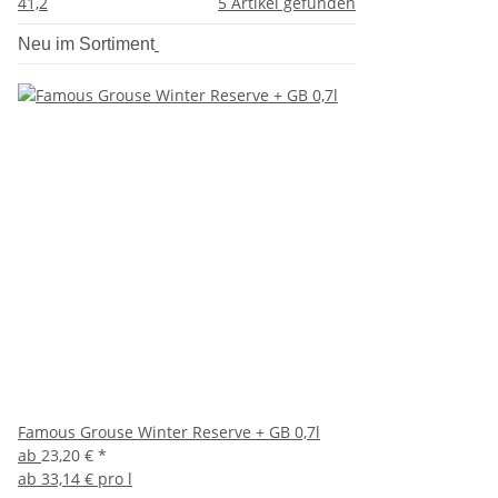
41,2
5
Artikel gefunden
Neu im Sortiment
Famous Grouse Winter Reserve + GB 0,7l
ab
23,20 €
*
ab
33,14 € pro l