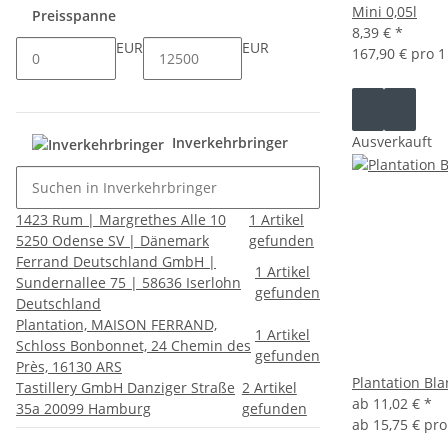
Mini 0,05l
Preisspanne
8,39 €
*
EUR
EUR
167,90 € pro 1 
Ausverkauft
Inverkehrbringer
1423 Rum | Margrethes Alle 10
1
Artikel
5250 Odense SV | Dänemark
gefunden
Ferrand Deutschland GmbH |
1
Artikel
Sundernallee 75 | 58636 Iserlohn
gefunden
Deutschland
Plantation, MAISON FERRAND,
1
Artikel
Schloss Bonbonnet, 24 Chemin des
gefunden
Près, 16130 ARS
Plantation Bla
Tastillery GmbH Danziger Straße
2
Artikel
ab
11,02 €
*
35a 20099 Hamburg
gefunden
ab
15,75 € pro