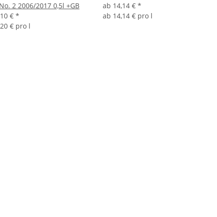
 No. 2 2006/2017 0,5l +GB
ab
14,14 €
*
,10 €
*
ab
14,14 € pro l
20 € pro l