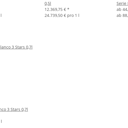
0,5l
Serie
12.369,75 €
*
ab
44
l
24.739,50 € pro 1 l
ab
88,
nco 3 Stars 0,7l
 l