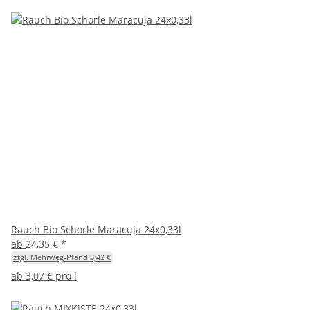
Rauch Bio Schorle Maracuja 24x0,33l
ab
24,35 €
*
zzgl. Mehrweg-Pfand 3,42 €
ab
3,07 € pro l