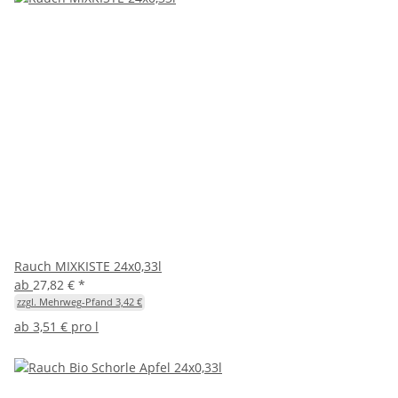
Rauch MIXKISTE 24x0,33l
ab
27,82 €
*
zzgl. Mehrweg-Pfand 3,42 €
ab
3,51 € pro l