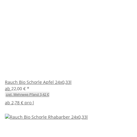
Rauch Bio Schorle Apfel 24x0,33l
ab
22,00 €
*
zzgl. Mehrweg-Pfand 3,42 €
ab
2,78 € pro l