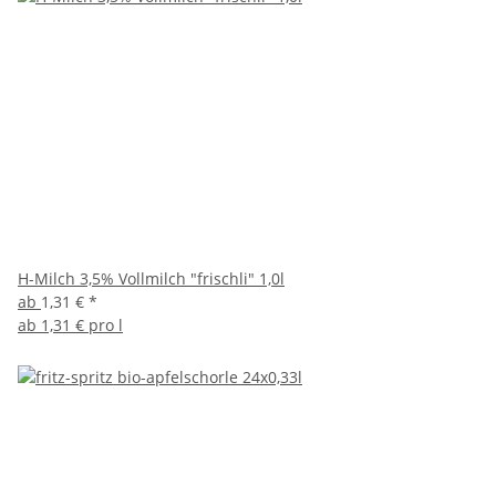
H-Milch 3,5% Vollmilch "frischli" 1,0l
ab
1,31 €
*
ab
1,31 € pro l