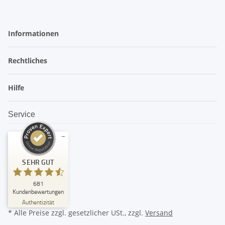
Informationen
Rechtliches
Hilfe
Service
Kundenbewertungen und Erfahrungen zu
SEHR GUT
amandoo
SEHR GUT
681
%
99
Kundenbewertungen
Empfehlungen auf
Authentizität
ProvenExpert.com
5,00
/
4,74
* Alle Preise zzgl. gesetzlicher USt., zzgl.
Versand