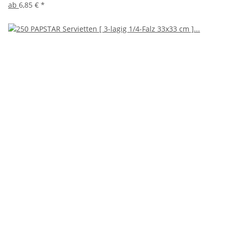
ab
6,85 €
*