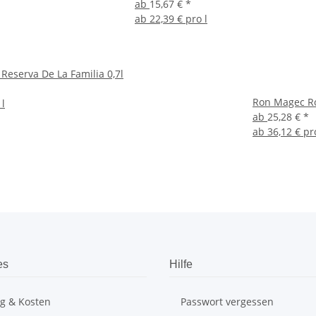
ab
15,67 €
*
ab
22,39 € pro l
Reserva De La Familia 0,7l
Ron Magec Ro
 l
ab
25,28 €
*
ab
36,12 € pr
es
Hilfe
ng & Kosten
Passwort vergessen