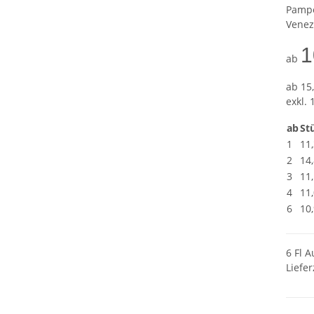
Pampe
Venez
1
ab
ab
15,
exkl. 
ab
Stü
1
11
2
14
3
11
4
11
6
10
6 Fl A
Liefer