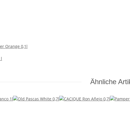
er Orange 0,1l
 l
Ähnliche Arti