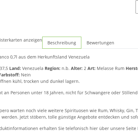
isterkarten anzeigen
Beschreibung
Bewertungen
anco 0,7l aus dem Herkunftsland Venezuela
37,5
Land:
Venezuela
Region:
n.b.
Alter:
2
Art:
Melasse Rum
Herst
Farbstoff:
Nein
fnen kühl, trocken und dunkel lagern.
t an Personen unter 18 Jahren, nicht für Schwangere oder Stillende 
ro warten noch viele weitere Spirituosen wie Rum, Whisky, Gin, T
u werden. Jetzt stöbern, tolle günstige Angebote entdecken und sof
duktinformationen erhalten Sie telefonisch hier über unsere Seite