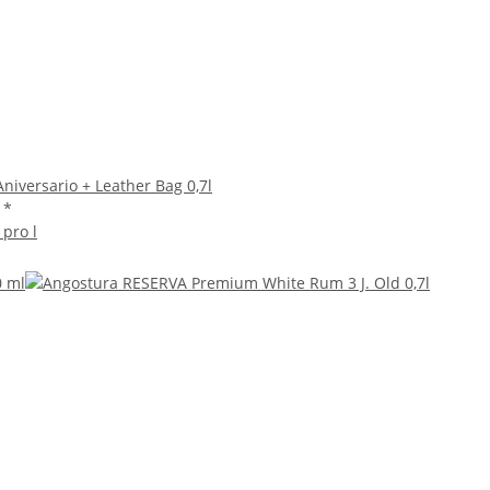
niversario + Leather Bag 0,7l
€
*
 pro l