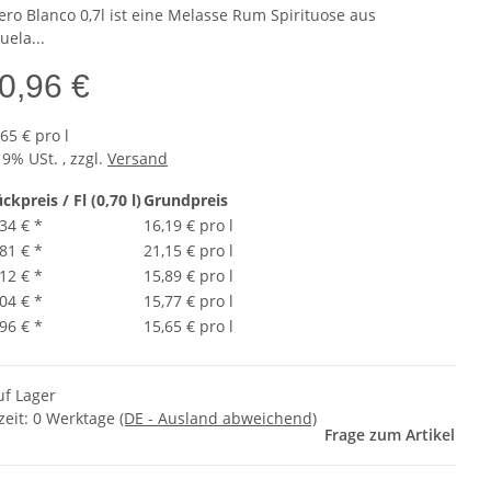
ro Blanco 0,7l ist eine Melasse Rum Spirituose aus
uela...
0,96 €
65 € pro l
19% USt. , zzgl.
Versand
ckpreis / Fl (0,70 l)
Grundpreis
,34 €
*
16,19 € pro l
,81 €
*
21,15 € pro l
,12 €
*
15,89 € pro l
,04 €
*
15,77 € pro l
,96 €
*
15,65 € pro l
uf Lager
zeit:
0 Werktage
(DE - Ausland abweichend)
Frage zum Artikel