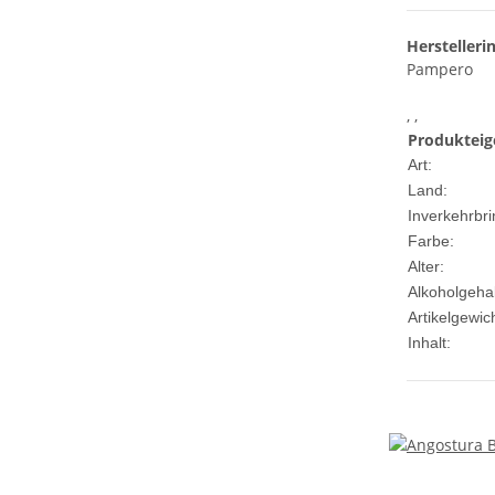
Herstelleri
Pampero
, ,
Produkteig
Art:
Land:
Inverkehrbri
Farbe:
Alter:
Alkoholgehal
Artikelgewich
Inhalt: