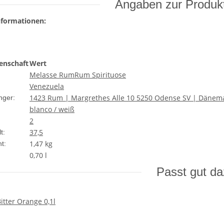
Angaben zur Produkt
nformationen:
enschaft
Wert
Melasse Rum
Rum Spirituose
Venezuela
1423 Rum | Margrethes Alle 10 5250 Odense SV | Dänem
nger:
blanco / weiß
2
37,5
t:
1,47
kg
t:
0,70 l
Passt gut d