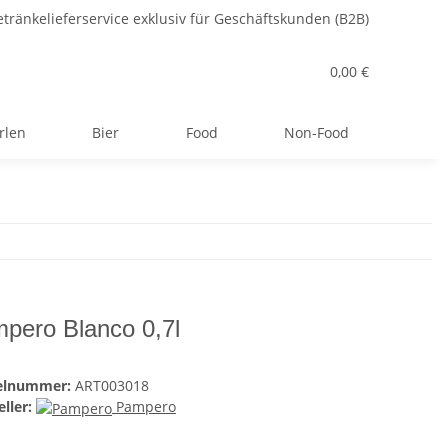
tränkelieferservice exklusiv für Geschäftskunden (B2B)
0,00 €
rlen
Bier
Food
Non-Food
pero Blanco 0,7l
kelnummer:
ART003018
ller:
Pampero