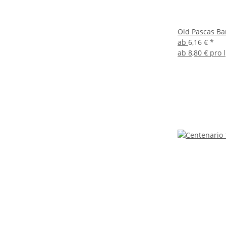
Old Pascas Ba
ab
6,16 €
*
ab
8,80 € pro l