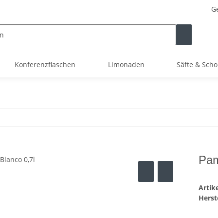
Ge
Konferenzflaschen
Limonaden
Säfte & Scho
Pam
Arti
Herste