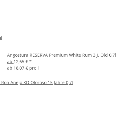
l
Angostura RESERVA Premium White Rum 3 J. Old 0,7l
ab
12,65 €
*
ab
18,07 € pro l