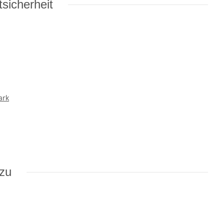
sicherheit
ark
azu