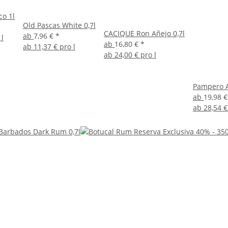
o 1l
Old Pascas White 0,7l
CACIQUE Ron Añejo 0,7l
ab
7,96 €
*
 l
ab
16,80 €
*
ab
11,37 € pro l
ab
24,00 € pro l
Pampero A
ab
19,98 
ab
28,54 €