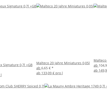
Malteco 
Malteco 20 Jahre Miniatures 0,05l
x Signature 0,7l +GB
ab
104,
ab
6,65 €
*
ab
149,9
ab
133,09 € pro l
 l