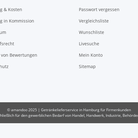
ng & Kosten
Passwort vergessen
ng in Kommission
Vergleichsliste
sum
Wunschliste
fsrecht
Livesuche
t von Bewertungen
Mein Konto
hutz
Sitemap
© amandoo 2025 | Getränkelieferservice in Hamburg für Firmenkunden
ließlich für den gewerblichen Bedarf von Handel, Handwerk, Industrie, Behörd