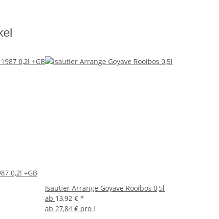
kel
987 0,2l +GB
Isautier Arrange Goyave Rooibos 0,5l
ab
13,92 €
*
ab
27,84 € pro l