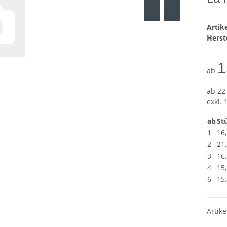
Arti
Herste
1
ab
ab
22,
exkl. 
ab
Stü
1
16
2
21
3
16
4
15
6
15
Artike