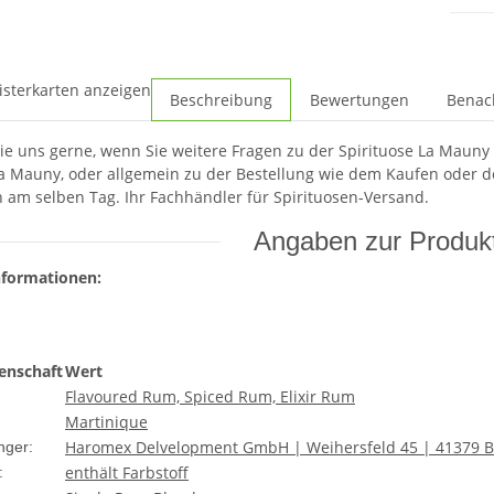
isterkarten anzeigen
Beschreibung
Bewertungen
Benac
ie uns gerne, wenn Sie weitere Fragen zu der Spirituose La Maun
La Mauny, oder allgemein zu der Bestellung wie dem Kaufen oder de
 am selben Tag. Ihr Fachhändler für Spirituosen-Versand.
Angaben zur Produkt
nformationen:
enschaft
Wert
Flavoured Rum, Spiced Rum, Elixir Rum
Martinique
Haromex Delvelopment GmbH | Weihersfeld 45 | 41379 
nger:
enthält Farbstoff
: