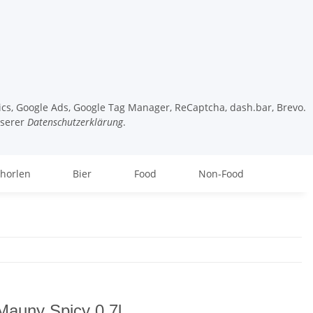
tics, Google Ads, Google Tag Manager, ReCaptcha, dash.bar, Brevo.
nserer
Datenschutzerklärung
.
chorlen
Bier
Food
Non-Food
Mauny Spicy 0,7l