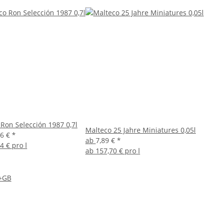
Ron Selección 1987 0,7l
Malteco 25 Jahre Miniatures 0,05l
96 €
*
ab
7,89 €
*
4 € pro l
ab
157,70 € pro l