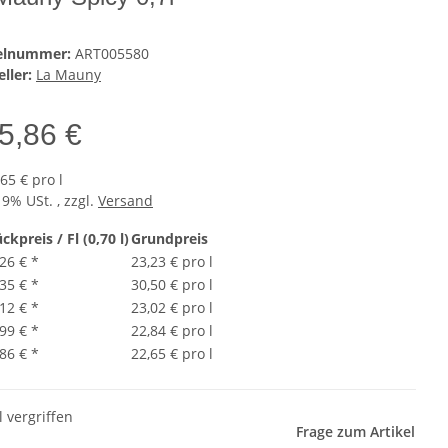
kelnummer:
ART005580
ller:
La Mauny
5,86 €
65 € pro l
19% USt. , zzgl.
Versand
ckpreis / Fl (0,70 l)
Grundpreis
,26 €
*
23,23 € pro l
,35 €
*
30,50 € pro l
,12 €
*
23,02 € pro l
,99 €
*
22,84 € pro l
,86 €
*
22,65 € pro l
l vergriffen
Frage zum Artikel