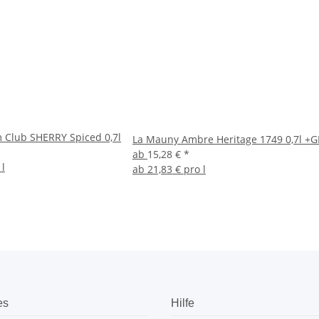
 Club SHERRY Spiced 0,7l
La Mauny Ambre Heritage 1749 0,7l +G
ab
15,28 €
*
 l
ab
21,83 € pro l
es
Hilfe