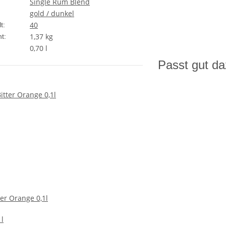
Single Rum Blend
gold / dunkel
40
t:
1,37
kg
t:
0,70 l
Passt gut d
er Orange 0,1l
 l