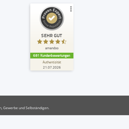
Kundenbewertungen und Erfahrungen zu
amandoo
SEHR GUT
%
99
SEHR GUT
Empfehlungen auf
amandoo
ProvenExpert.com
5,00
/
4,74
681
Kundenbewertungen
Authentizität
299
382
21.07.2026
7
Bewertungen von
Bewertungen auf
anderen Quellen
ProvenExpert.com
Blick aufs ProvenExpert-Profil werfen
R.
4,80
en, Gewerbe und Selbständigen.
Ein sehr zuverlässiges und
empfehlenswertes Unternehmen. Obwohl sie
mir versehentlich den falschen Handsei...