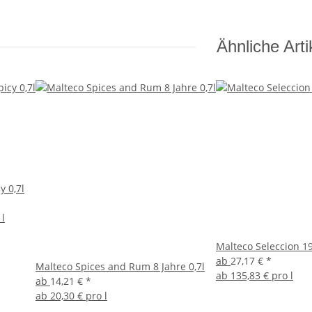
Ähnliche Arti
y 0,7l
 l
Malteco Seleccion 1
ab
27,17 €
*
Malteco Spices and Rum 8 Jahre 0,7l
ab
135,83 € pro l
ab
14,21 €
*
ab
20,30 € pro l