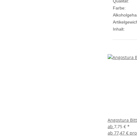
Qualität:
Farbe:
Alkoholgehal
Artikelgewich
Inhalt:
Angostura Bitt
ab
7,75 €
*
ab
77,47 € pro