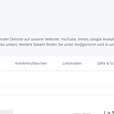
lgender Dienste auf unserer Website: YouTube, Vimeo, Google Analy
nks unten). Weitere Details finden Sie unter
Konfigurieren
und in u
Konferenzflaschen
Limonaden
Säfte & S
La 