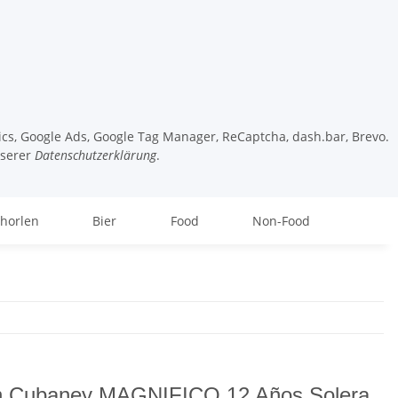
tics, Google Ads, Google Tag Manager, ReCaptcha, dash.bar, Brevo.
nserer
Datenschutzerklärung
.
chorlen
Bier
Food
Non-Food
 Cubaney MAGNIFICO 12 Años Solera