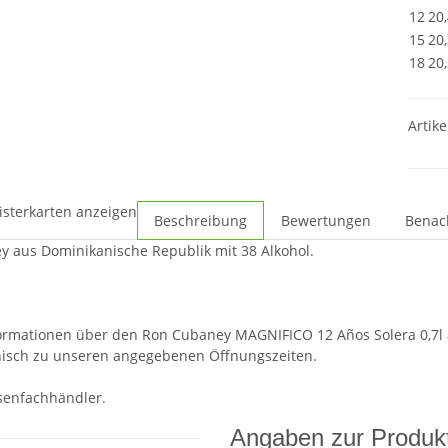
12
20
15
20
18
20
Artike
isterkarten anzeigen
Beschreibung
Bewertungen
Benac
 aus Dominikanische Republik mit 38 Alkohol.
ormationen über den Ron Cubaney MAGNIFICO 12 Años Solera 0,7l 
nisch zu unseren angegebenen Öffnungszeiten.
osenfachhändler.
Angaben zur Produkt