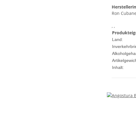
Herstelleri
Ron Cuban
, ,
Produkteig
Land:
Inverkehrbri
Alkoholgehal
Artikelgewich
Inhalt: