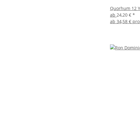
Quorhum 12 Ye
ab
24,20 €
*
ab
34,58 € pro