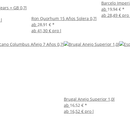
Barcelo Imperi
ars + GB 0,7l
ab
19,94 €
*
ab
28,49 € pro 
Ron Quorhum 15 Años Solera 0,7l
 l
ab
28,91 €
*
ab
41,30 € pro l
Brugal Anejo Superior 1,0l
ab
16,52 €
*
ab
16,52 € pro l