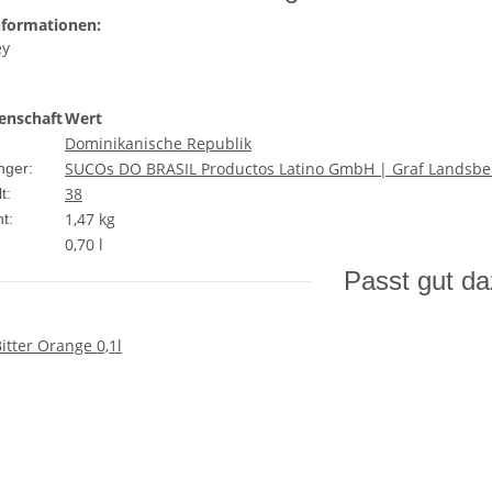
nformationen:
ey
enschaft
Wert
Dominikanische Republik
SUCOs DO BRASIL Productos Latino GmbH | Graf Landsber
nger:
38
t:
1,47
kg
t:
0,70 l
Passt gut d