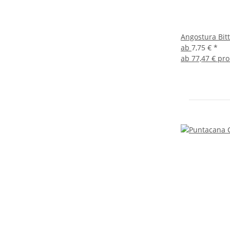
Angostura Bitt
ab
7,75 €
*
ab
77,47 € pro