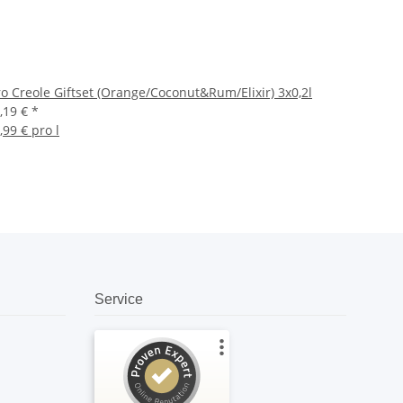
o Creole Giftset (Orange/Coconut&Rum/Elixir) 3x0,2l
,19 €
*
,99 € pro l
Service
Kundenbewertungen und Erfahrungen zu
amandoo