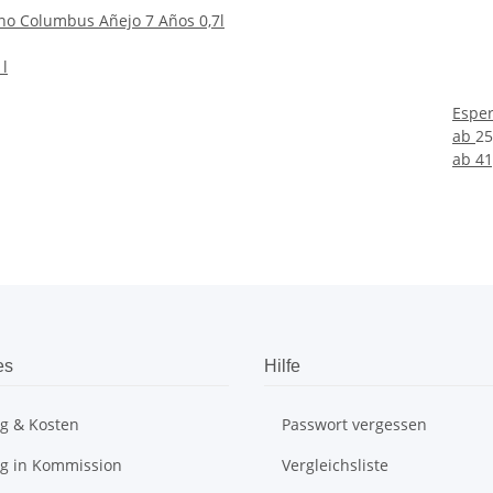
o Columbus Añejo 7 Años 0,7l
 l
Esper
ab
25
ab
41
es
Hilfe
ng & Kosten
Passwort vergessen
ng in Kommission
Vergleichsliste