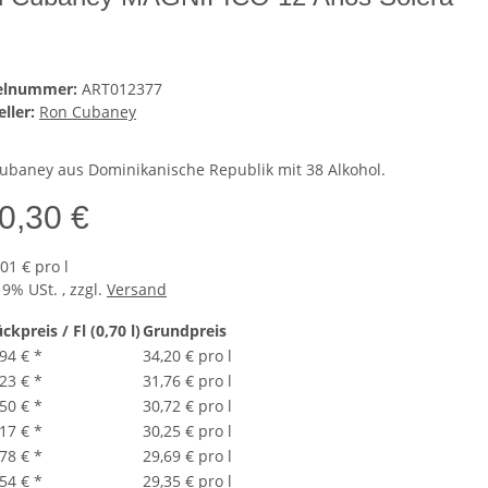
kelnummer:
ART012377
ller:
Ron Cubaney
ubaney aus Dominikanische Republik mit 38 Alkohol.
0,30 €
01 € pro l
19% USt. , zzgl.
Versand
ckpreis / Fl (0,70 l)
Grundpreis
,94 €
*
34,20 € pro l
,23 €
*
31,76 € pro l
,50 €
*
30,72 € pro l
,17 €
*
30,25 € pro l
,78 €
*
29,69 € pro l
,54 €
*
29,35 € pro l