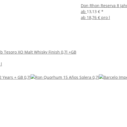
Don Rhon Reserva 8 Jahr
ab
13,13 €
*
ab
18,76 € pro l
b Tesoro XO Malt Whisky Finish 0,7l +GB
 l