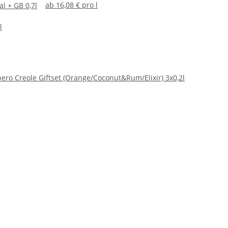
ab
16,08 € pro l
al + GB 0,7l
l