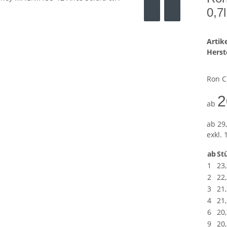
0,7l
Arti
Herste
Ron C
2
ab
ab
29,
exkl. 
ab
Stü
1
23
2
22
3
21
4
21
6
20
9
20