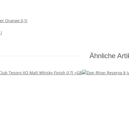
er Orange 0,1l
 l
Ähnliche Arti