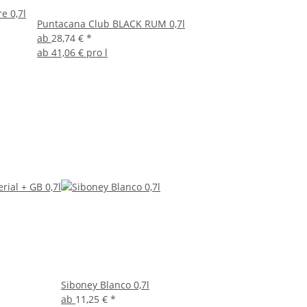
e 0,7l
Puntacana Club BLACK RUM 0,7l
ab
28,74 €
*
ab
41,06 € pro l
Siboney Blanco 0,7l
ab
11,25 €
*