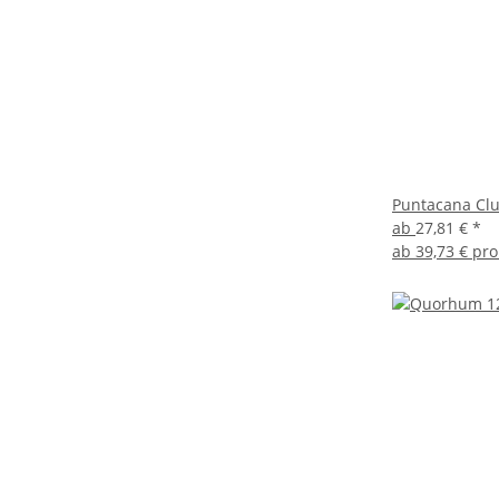
Puntacana Clu
ab
27,81 €
*
ab
39,73 € pro