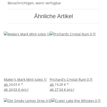
Benachrichtigen, wenn verfügbar
Ähnliche Artikel
Maker's Mark Mint Julep 1l
Prichard's Crystal Rum 0,7l
ab
24,03 €
*
ab
19,28 €
*
ab
24,03 € pro l
ab
27,54 € pro l