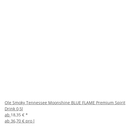
Ole Smoky Tennessee Moonshine BLUE FLAME Premium Spirit
Drink 0,5l
ab
18,35 €
*
ab
36,70 € pro l