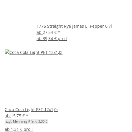
1776 Straight Rye James E. Pepper 0,7l
ab
27,54 €
*
ab
39,34 € pro l
Coca Cola Light PET 12x1,0l
ab
15,75 €
*
zzgl. Mehrweg-Pfand 3,30 €
ab
1,31 € pro l