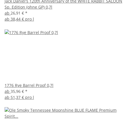
Jack Daniel's 120th Anniversary of the WHITE RABBIT SALOON
Sp. Edition (ohne GP) 0,7l
ab
26,91 €
*
ab
38,44 € pro l
1776 Rye Barrel Proof 0,7l
ab
35,96 €
*
ab
51,37 € pro l