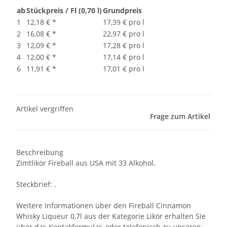
ab
Stückpreis / Fl (0,70 l)
Grundpreis
1
12,18 €
*
17,39 € pro l
2
16,08 €
*
22,97 € pro l
3
12,09 €
*
17,28 € pro l
4
12,00 €
*
17,14 € pro l
6
11,91 €
*
17,01 € pro l
Artikel vergriffen
Frage zum Artikel
Beschreibung
Zimtlikör Fireball aus USA mit 33 Alkohol.
Steckbrief: .
Weitere Informationen über den Fireball Cinnamon
Whisky Liqueur 0,7l aus der Kategorie Likör erhalten Sie
über das Kontakformular, oder telefonisch zu unseren