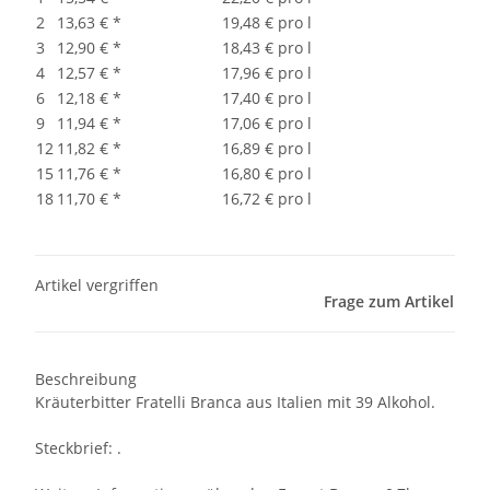
2
13,63 €
*
19,48 € pro l
3
12,90 €
*
18,43 € pro l
4
12,57 €
*
17,96 € pro l
6
12,18 €
*
17,40 € pro l
9
11,94 €
*
17,06 € pro l
12
11,82 €
*
16,89 € pro l
15
11,76 €
*
16,80 € pro l
18
11,70 €
*
16,72 € pro l
Artikel vergriffen
Frage zum Artikel
Beschreibung
Kräuterbitter Fratelli Branca aus Italien mit 39 Alkohol.
Steckbrief: .