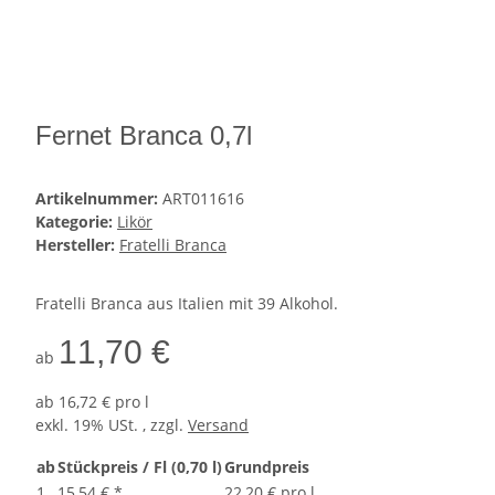
Fernet Branca 0,7l
Artikelnummer:
ART011616
Kategorie:
Likör
Hersteller:
Fratelli Branca
Fratelli Branca aus Italien mit 39 Alkohol.
11,70 €
ab
ab
16,72 € pro l
exkl. 19% USt. , zzgl.
Versand
ab
Stückpreis / Fl (0,70 l)
Grundpreis
1
15,54 €
*
22,20 € pro l