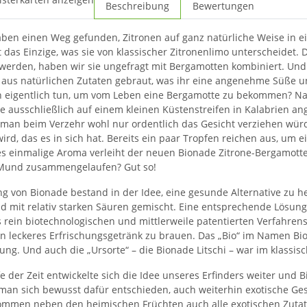
Beschreibung
Bewertungen
ben einen Weg gefunden, Zitronen auf ganz natürliche Weise in ei
ht das Einzige, was sie von klassischer Zitronenlimo unterscheidet
 werden, haben wir sie ungefragt mit Bergamotten kombiniert. Und 
aus natürlichen Zutaten gebraut, was ihr eine angenehme Süße u
eigentlich tun, um vom Leben eine Bergamotte zu bekommen? Nach 
ze ausschließlich auf einem kleinen Küstenstreifen in Kalabrien ang
 man beim Verzehr wohl nur ordentlich das Gesicht verziehen würde
rd, das es in sich hat. Bereits ein paar Tropfen reichen aus, um
s einmalige Aroma verleiht der neuen Bionade Zitrone-Bergamotte
Mund zusammengelaufen? Gut so!
g von Bionade bestand in der Idee, eine gesunde Alternative zu 
d mit relativ starken Säuren gemischt. Eine entsprechende Lösung 
s rein biotechnologischen und mittlerweile patentierten Verfahren
in leckeres Erfrischungsgetränk zu brauen. Das „Bio“ im Namen Bio
ung. Und auch die „Ursorte“ – die Bionade Litschi – war im klassisc
fe der Zeit entwickelte sich die Idee unseres Erfinders weiter und
man sich bewusst dafür entschieden, auch weiterhin exotische G
ommen neben den heimischen Früchten auch alle exotischen Zutat