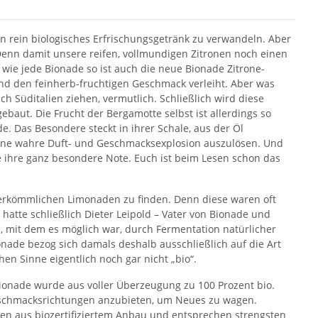
n rein biologisches Erfrischungsgetränk zu verwandeln. Aber
. Denn damit unsere reifen, vollmundigen Zitronen noch einen
wie jede Bionade so ist auch die neue Bionade Zitrone-
nd den feinherb-fruchtigen Geschmack verleiht. Aber was
Süditalien ziehen, vermutlich. Schließlich wird diese
ebaut. Die Frucht der Bergamotte selbst ist allerdings so
. Das Besondere steckt in ihrer Schale, aus der Öl
 eine wahre Duft- und Geschmacksexplosion auszulösen. Und
 ihre ganz besondere Note. Euch ist beim Lesen schon das
herkömmlichen Limonaden zu finden. Denn diese waren oft
hatte schließlich Dieter Leipold – Vater von Bionade und
s, mit dem es möglich war, durch Fermentation natürlicher
nade bezog sich damals deshalb ausschließlich auf die Art
hen Sinne eigentlich noch gar nicht „bio“.
 Bionade wurde aus voller Überzeugung zu 100 Prozent bio.
eschmacksrichtungen anzubieten, um Neues zu wagen.
en aus biozertifiziertem Anbau und entsprechen strengsten