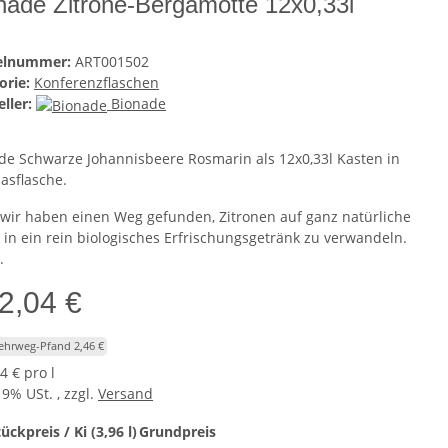
nade Zitrone-Bergamotte 12x0,33l
kelnummer:
ART001502
orie:
Konferenzflaschen
ller:
Bionade
de Schwarze Johannisbeere Rosmarin als 12x0,33l Kasten in
lasflasche.
wir haben einen Weg gefunden, Zitronen auf ganz natürliche
 in ein rein biologisches Erfrischungsgetränk zu verwandeln.
.
2,04 €
Mehrweg-Pfand 2,46 €
4 € pro l
19% USt. , zzgl.
Versand
ückpreis / Ki (3,96 l)
Grundpreis