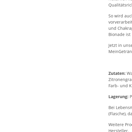
Qualitätsric
So wird auc
vorverarbei
und Chakrap
Bionade ist
Jetzt in un
MeinGeträn
Zutaten:
Wa
Zitronengra
Farb- und K
Lagerung:
P
Bei Lebensm
(Flasche), d
Weitere Pro
Hersteller.