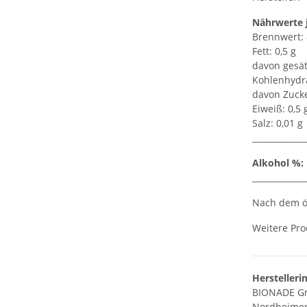
Nährwerte 
Brennwert: 8
Fett: 0,5 g
davon gesätt
Kohlenhydra
davon Zucke
Eiweiß: 0,5 
Salz: 0,01 g
_____________
Alkohol %:
_____________
Nach dem öf
Weitere Pro
Herstelleri
BIONADE 
Nordheimer