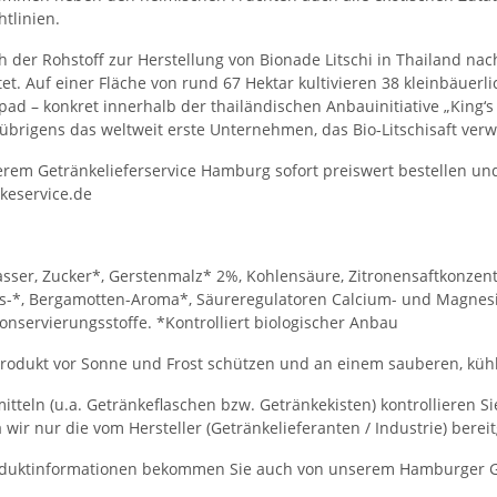
htlinien.
h der Rohstoff zur Herstellung von Bionade Litschi in Thailand na
tet. Auf einer Fläche von rund 67 Hektar kultivieren 38 kleinbäuer
ad – konkret innerhalb der thailändischen Anbauinitiative „King‘s
 übrigens das weltweit erste Unternehmen, das Bio-Litschisaft ver
serem Getränkelieferservice Hamburg sofort preiswert bestellen und
keservice.de
sser, Zucker*, Gerstenmalz* 2%, Kohlensäure, Zitronensaftkonzentra
s-*, Bergamotten-Aroma*, Säureregulatoren Calcium- und Magnesiu
onservierungsstoffe. *Kontrolliert biologischer Anbau
rodukt vor Sonne und Frost schützen und an einem sauberen, kühl
itteln (u.a. Getränkeflaschen bzw. Getränkekisten) kontrollieren S
a wir nur die vom Hersteller (Getränkelieferanten / Industrie) bere
duktinformationen bekommen Sie auch von unserem Hamburger Get