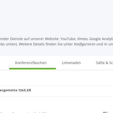
lgender Dienste auf unserer Website: YouTube, Vimeo, Google Analy
nks unten). Weitere Details finden Sie unter
Konfigurieren
und in u
Konferenzflaschen
Limonaden
Säfte & S
ergamotte 12x0,33l