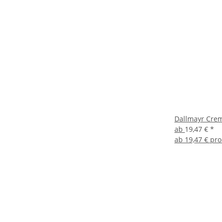
Dallmayr Crem
ab
19,47 €
*
ab
19,47 € pro