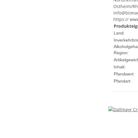
Ostheim/Rhö
info@biona
https:// ww
Produkteig
Land:
Inverkehrbri
Alkoholgehal
Region:
Artikelgewich
Inhalt:
Pfandwert:
Pfandart: