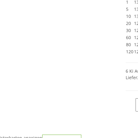
1
1
5
1
10
1
20
1
30
1
60
1
80
1
120
1
6 Ki A
Liefer
isterkarten anzeigen