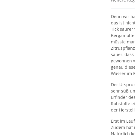
Denn wir ha
das ist nic
Tick saurer
Bergamotte 
müsste man 
Zitruspflan
sauer, dass
gewonnen wi
genau diese
Wasser im 
Der Ursprun
sehr süß un
Erfinder de
Rohstoffe e
der Herstell
Erst im Lau
Zudem hat 
Natürlich k