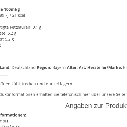
je 100ml/g
9 kj / 21 kcal
igte Fettsäuren: 0,1 g
te: 5,2 g
r: 5,2 g
g
_____
Land:
Deutschland
Region:
Bayern
Alter:
Art:
Hersteller/Marke:
B
_____
fnen kühl, trocken und dunkel lagern.
duktinformationen erhalten Sie telefonisch hier über unsere Seite
Angaben zur Produkt
nformationen:
GmbH
 Straße 14