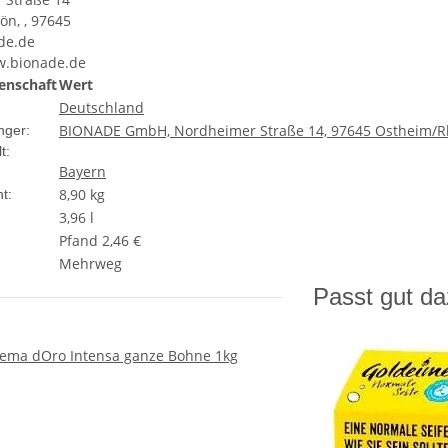
n, , 97645
de.de
w.bionade.de
enschaft
Wert
Deutschland
BIONADE GmbH, Nordheimer Straße 14, 97645 Ostheim/
nger:
t:
Bayern
8,90
kg
t:
3,96 l
Pfand 2,46 €
Mehrweg
Passt gut d