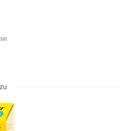
Rhön
azu