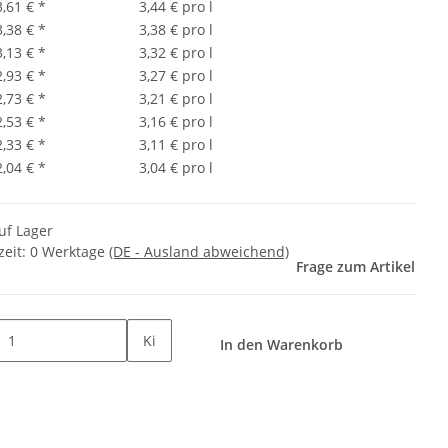
3,61 €
*
3,44 € pro l
3,38 €
*
3,38 € pro l
3,13 €
*
3,32 € pro l
2,93 €
*
3,27 € pro l
2,73 €
*
3,21 € pro l
2,53 €
*
3,16 € pro l
2,33 €
*
3,11 € pro l
2,04 €
*
3,04 € pro l
uf Lager
zeit:
0 Werktage
(DE - Ausland abweichend)
Frage zum Artikel
Ki
In den Warenkorb