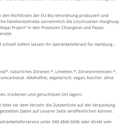
ch den Richtlinien der EU-Bio-Verordnung produziert und
liche Familienbetriebe vornehmlich die Litschisorten Honghuay
 Royal Project“ in den Provinzen Chiangmai und Payao.
wendet.
 schnell liefern lassen! Ihr Getränkelieferant für Hamburg –
t*, natürliches Zitronen-*, Limetten-*, Zitronenmelissen-*,
mcarbonat. Alkoholfrei, vegetarisch, vegan, koscher, ohne
en, trockenen und geruchlosen Ort lagern.
ie bitte vor dem Verzehr die Zutatenliste auf der Verpackung
itgestellten Daten auf unserer Seite veröffentlichen können.
ränkelieferservice unter 040 4840 6696 oder direkt vom