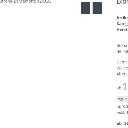
Bio
Arti
Kateg
Herste
Biona
der G
Denn 
Weise
Aber..
1
ab
zzgl. 
ab
3,0
exkl. 
ab
St